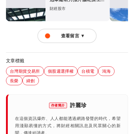
打入科技廠房
財經股市
查看留言 ▼
文章標籤
台灣期貨交易所
個股週選擇權
台積電
鴻海
長榮
緯創
許麗珍
作者簡介
在這個資訊爆炸、人人都能透過網路發聲的時代，希望
用淺顯易懂的方式，將財經相關訊息及民眾關心的新
聞，傳達給讀者。