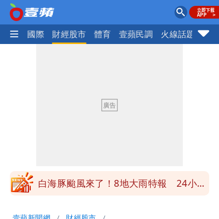
社會
國際
財經股市
體育
壹蘋民調
火線話題
Foc
男童躍下2.6米高台摔斷腳後跟 妹妹揭
原因「模仿超人力霸王」
買BNT遭詐10億元 王尚智疑「慈濟決
策高層牽涉其中」才不提告
柯文哲陪媽媽過父親節 分享「爸爸留給
我最重要的一課」
慈濟內部信流出！公開遭騙10億採購過
程
白海豚颱風來了！8地大雨特報 24小時
恐下500毫米
白海豚接近「北台灣大雨特報」 氣象
壹蘋新聞網
財經股市