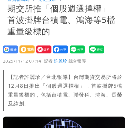
期交所推「個股週選擇權」
署：本島陸警機率低
男童躍下2.6米高台摔斷腳後跟 妹妹揭
首波掛牌台積電、鴻海等5檔
原因「模仿超人力霸王」
買BNT遭詐10億元 王尚智疑「慈濟決
重量級標的
策高層牽涉其中」才不提告
設為
贊助
我要
偏好
壹蘋
爆料
2025/11/12 07:14
記者
許麗珍
綜合報導
【記者許麗珍／台北報導】台灣期貨交易所將於
12月8日推出「個股週選擇權」，首波掛牌5檔
重量級標的，包括台積電、聯發科、鴻海、長榮
及緯創。