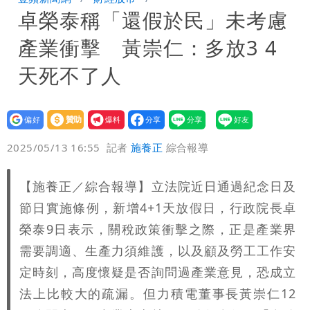
卓榮泰稱「還假於民」未考慮
怪」：不像被害人
藍昔狂譙擋疫苗 慈濟真變「世紀大騙
產業衝擊 黃崇仁：多放3 4
局」！網朝聖翻車文笑了
川普出重手！禁中國機器人、逆變器進
天死不了人
口 防北京滲透供應鏈
慈濟被騙10億！陳時中一語成讖 王必
設為
贊助
我要
勝：時間久看出睿智
白海豚路徑「搖擺」 暴風圈估擦沿岸！
偏好
壹蘋
爆料
2025/05/13 16:55
記者
施養正
綜合報導
可能籠罩4縣市
白海豚4個關鍵時間點！專家：明晚起風
【施養正／綜合報導】立法院近日通過紀念日及
雨最大
老公外遇修復內幕！欣西亞曬牽手照「2
節日實施條例，新增4+1天放假日，行政院長卓
人身體卻僵硬」
白海豚最快下午海警！大雨襲7縣市 明
榮泰9日表示，關稅政策衝擊之際，正是產業界
需要調適、生產力須維護，以及顧及勞工工作安
恐發陸警
蔣萬安民調只贏5％「現任優勢去哪？」
定時刻，高度懷疑是否詢問過產業意見，恐成立
法上比較大的疏漏。但力積電董事長黃崇仁12
媒體人嘆：真的該緊張了