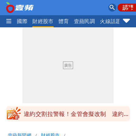
社會
國際
財經股市
體育
壹蘋民調
火線話題
Foc
白海豚最快下午海警！大雨襲7縣市 明
恐發陸警
蔣萬安民調只贏5％「現任優勢去哪？」
媒體人嘆：真的該緊張了
白海豚游進溫暖海域 對流一夕復活！鄭
明典曝後續變化
97萬網紅「肥大叔」驚傳猝逝！最後身
影曝 網驚覺不對
違約交割拉警報！金管會擬改制 違約1
次恐圈存
慈濟遭詐10億！律師看聲明揪「3點
壹蘋新聞網
財經股市