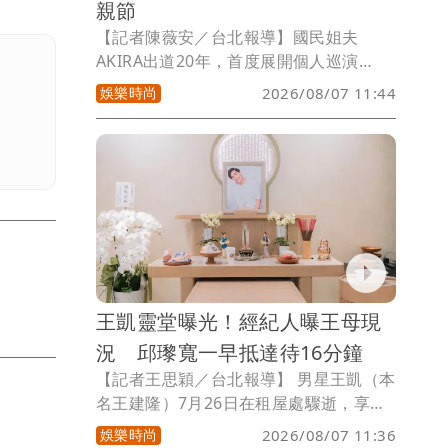
親節
【記者陳薇安／台北報導】國民姐夫
AKIRA出道20年，首度展開個人巡演
「URBAN SAVAGE」， 8月8、9日在台
娛樂時尚
2026/08/07 11:44
北三創園區Clapper Studio登場。他今天
率領擔任嘉賓的「放浪兄弟」（EXILE）
前成員MAKIDAI 、師弟團「DOBERMAN
INFINITY」成員P-CHO及子弟兵「THE
JET BOY BANGERZ」（TJBB）抵達松山
機場，吸引逾200名粉絲到場接機。
王凱靈堂曝光！經紀人曝王母現
況 邱瓈寬一早抵達待16分鐘
【記者王思穎／台北報導】 男星王凱（本
名王建隆）7月26日在租屋處驟逝，享年
43歲。今（7日）起靈堂連3天開放供親友
娛樂時尚
2026/08/07 11:36