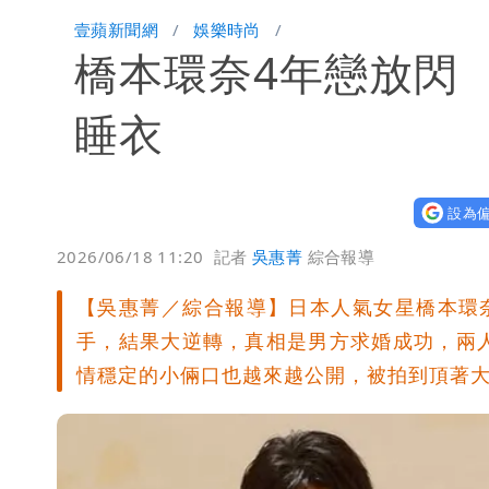
蔡英文變「台東蔡主委」嚇壞一堆人！
壹蘋新聞網
娛樂時尚
橋本環奈4年戀放閃
兆基風暴｜前董座李建成遭檢調約談！
明金成離世留下雙胞胎 4歲兒與老師
睡衣
蔣萬安民調只贏5％「現任優勢去哪？
設為偏
慈濟遭詐10.6億！網紅揪聲明「疑點
2026/06/18 11:20
記者
吳惠菁
綜合報導
97萬網紅「肥大叔」驚傳猝逝！最後
【吳惠菁／綜合報導】日本人氣女星橋本環奈
泰國校園爆槍響！2師中彈亡20人傷 
手，結果大逆轉，真相是男方求婚成功，兩
情穩定的小倆口也越來越公開，被拍到頂著