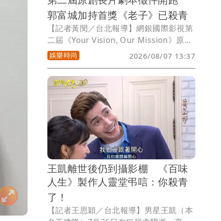
郭富城加持首獎《老子》已殺青
【記者黃閔／台北報導】網銀國際影視第
二屆《Your Vision, Our Mission》原創
長片劇本徵件活動將於今年 8月13日正式
娛樂時尚
2026/08/07 13:37
展開，號召華語創作者踴躍投稿，透過完
整的影視開發與製作資源，發掘兼具商業
潛力、類型魅力及影像開發價值的原創作
品，讓更多優秀故事從紙本走向銀幕。
王凱離世後仍到攝影棚 《百味
人生》製作人靈堂弔唁：你殺青
了！
【記者王思穎／台北報導】男星王凱（本