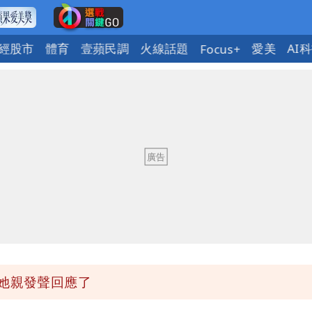
經股市
體育
壹蘋民調
火線話題
愛美
AI
Focus+
身影曝 網驚覺不對
槍手疑學生
 吳欣岱：完美偽裝台灣企業
最高
她親發聲回應了