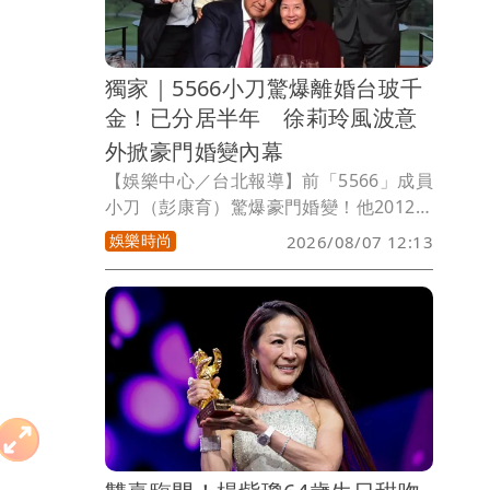
對此，姜厚任今天做出回應。
獨家｜5566小刀驚爆離婚台玻千
金！已分居半年 徐莉玲風波意
外掀豪門婚變內幕
【娛樂中心／台北報導】前「5566」成員
小刀（彭康育）驚爆豪門婚變！他2012年
迎娶台玻二千金林文晴（Tina），當年豪
娛樂時尚
2026/08/07 12:13
砸逾500萬元舉辦世紀婚宴，羨煞演藝圈
與上流社會，沒想到這段童話婚姻竟早已
悄悄畫下句點。近日因繼岳母徐莉玲槓上
王菲事件持續延燒，也意外掀出台玻豪門
另一樁祕辛。《壹蘋新聞網》獨家接獲爆
料，小刀與Tina其實早已低調離婚，，兩
名子女目前主要由Tina照顧。至於婚變原
因，一位熟識Tina的朋友透露，疑似因小
刀多年來「沒有特別作為」，最終成了壓