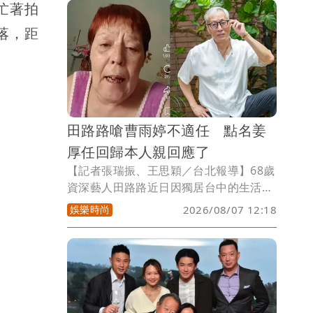
忙著拍
變身大型歡樂舞台。影片一出迅速在
TikTok、抖音等全平台引爆狂潮，總累積
落，距
觀看次數強勢衝破3,000 萬大關，談到這
次爆紅企劃，展瑞笑稱自己一手包辦音
樂、舞蹈與影片概念，哥哥展榮則跨刀演
出。
田路路嗆曹雨婷不適任 點名姜
厚任回歸本人親回應了
【記者張瑞振、王思穎／台北報導】68歲
資深藝人田路路近日因獨居台中的生活狀
況引發外界關注，資深女星池秋美接連兩
娛樂時尚
2026/08/07 12:18
度發文，砲轟演藝工會理事長曹雨婷；資
深音樂人許常德也公開表達對曹雨婷的不
滿。田路路昨更在社群平台開直播，直接
點名曹雨婷，直言對方「不配當演藝工會
理事長」，同時喊話曾任演藝工會理事長
的資深藝人姜厚任，希望他能出面發聲。