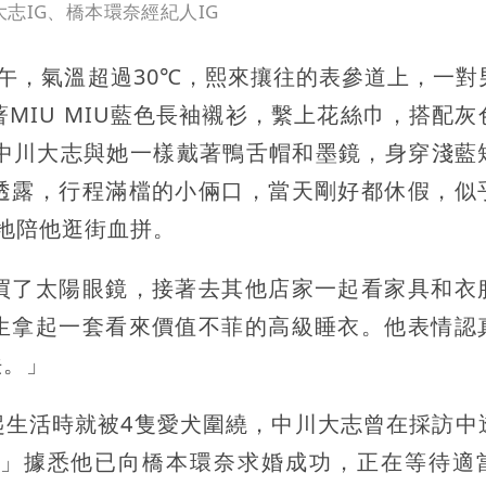
志IG、橋本環奈經紀人IG
下午，氣溫超過30℃，熙來攘往的表參道上，一對
MIU MIU藍色長袖襯衫，繫上花絲巾，搭配灰
友中川大志與她一樣戴著鴨舌帽和墨鏡，身穿淺藍
透露，行程滿檔的小倆口，當天剛好都休假，似
地陪他逛街血拼。
買了太陽眼鏡，接著去其他店家一起看家具和衣
生拿起一套看來價值不菲的高級睡衣。他表情認
法。」
起生活時就被4隻愛犬圍繞，中川大志曾在採訪中
」據悉他已向橋本環奈求婚成功，正在等待適