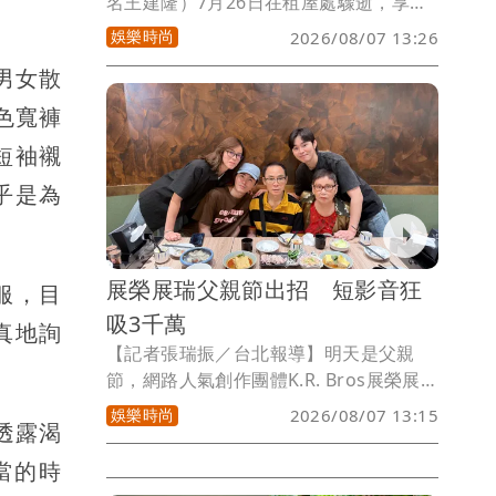
名王建隆）7月26日在租屋處驟逝，享年
43歲，今（7日）起靈堂連3天開放供親友
娛樂時尚
2026/08/07 13:26
弔唁。王凱經紀人透露，原先王凱離世隔
男女散
天（27日）下午2點半有《百味人生》的
拍攝，但事出突然，習俗上亡者7天內都
色寬褲
不曉得自己離世，有藝人感應到王凱27日
短袖襯
仍到攝影棚拍攝，前幾日《百味人生》製
作人龔翠萍來上香，特地告訴王凱：「你
乎是為
殺青了，不用來了！」希望王凱好好跟著
菩薩修行。
展榮展瑞父親節出招 短影音狂
服，目
吸3千萬
真地詢
【記者張瑞振／台北報導】明天是父親
節，網路人氣創作團體K.R. Bros展榮展
瑞又有驚喜大作！兩人推出充滿歡樂氣息
娛樂時尚
2026/08/07 13:15
透露渴
的影片，不僅量身打造洗腦神曲，還設計
出超火紅的「鵝子套餐舞」，邀請多位直
當的時
播與短影音創作者一同加入，讓餐廳瞬間