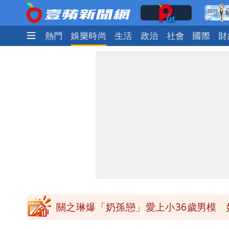
最新
焦點
熱門
娛樂時尚
生活
政治
社會
國際
財
97萬網紅「肥大叔」驚傳猝逝！最後
泰國校園爆槍響！2師中彈亡20人傷 
中國賣家被踢爆在網購平台「租人頭」
白海豚14:30發海警！這縣市陸警機率
關之琳爆「奶孫戀」愛上小36歲男模 