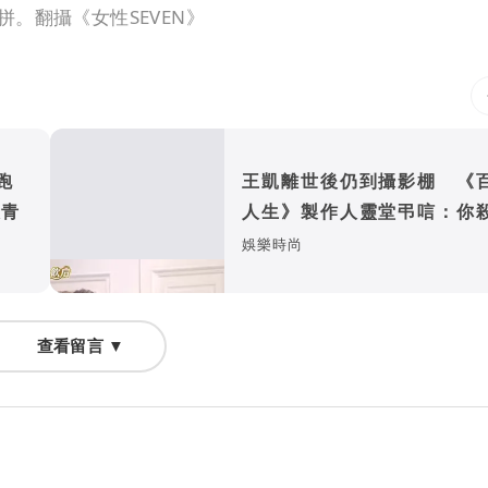
。翻攝《女性SEVEN》
開跑
王凱離世後仍到攝影棚 《
殺青
人生》製作人靈堂弔唁：你
了！
娛樂時尚
查看留言 ▼