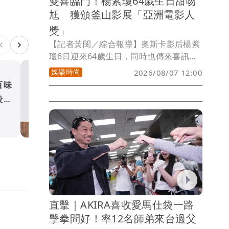
雙喜臨門！楊紫瓊64歲生日甜吻
垮這段婚姻的最後一根稻草。
尪 獲頒釜山影展「亞洲電影人
獎」
【記者黃閔／綜合報導】奧斯卡影后楊紫
瓊6日迎來64歲生日，同時也傳來喜訊，
釜山國際影展宣布，楊紫瓊獲頒「亞洲電
娛樂時尚
2026/08/07 12:00
影人獎」，肯定她在影壇的成就。這也是
百味
展榮展瑞父親節出招 短影
她繼2011年以《翁山蘇姬》後，睽違15
殺青
吸3千萬
年重返釜山影展。
娛樂時尚
直擊｜AKIRA喜收愛馬仕袋一路
擊拳問好！率12名師弟來台過父