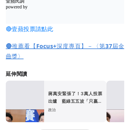
🔴壹蘋投票請點此
🔴推薦看【Focus+深度專頁】－〈第37屆金
曲獎〉
延伸閱讀
蔣萬安緊張了！3萬人投票
出爐 藍綠五五波「只贏沈
伯洋5個百分點」
政治