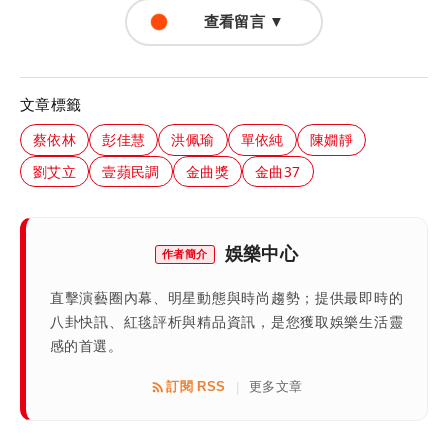
查看留言 ▼
文章標籤
蔡依林
彭佳慧
洪佩瑜
單依純
陳嫺靜
劉艾立
壹蘋民調
金曲獎
金曲37
娛樂中心
作者簡介
直擊演藝圈內幕、明星動態與時尚趨勢；提供最即時的
八卦快訊、紅毯評析與精品資訊，是您獲取娛樂生活靈
感的首選。
訂閱 RSS
更多文章
|