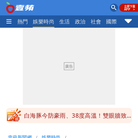
焦點
熱門
娛樂時尚
生活
政治
社會
國際
財經股
白海豚「大轉彎」機率非常小！明強度有
變化
1元商品開搶！超市、量販週末優惠 父
親節吃牛排、海鮮
楊千霈一打二帶女兒出國 崩潰哭得極狼
狽
白海豚颱風來襲！北市開放3區疏散門紅
黃線停車
白海豚今防豪雨、38度高溫！雙眼牆致
「海豚跳」
名醫「掛蔣萬安布條」被出征！他大笑：
壹蘋新聞網
娛樂時尚