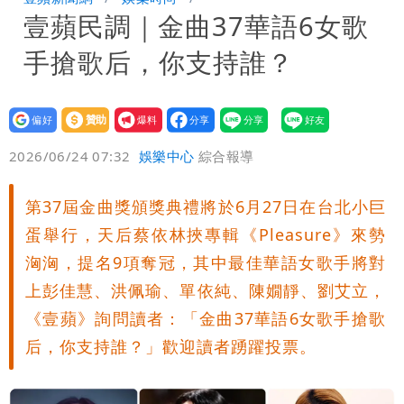
壹蘋民調｜金曲37華語6女歌
每天看診到半夜
慈濟爆世紀大騙局 AIT發文高級酸！他
手搶歌后，你支持誰？
笑：真的很會
白海豚大亂！航空66架次取消、船班39
航次停航
姜厚任不信嫩女友「辣手摧花」 創演藝
設為
贊助
我要
偏好
壹蘋
爆料
2026/06/24 07:32
娛樂中心
綜合報導
工會最遺憾1事
白海豚勾到「台灣陸地」了！雙眼牆旋
繞 路徑擺盪
特斯拉衝夜市…猛撞12車！民眾嚇「賓士
第37屆金曲獎頒獎典禮將於6月27日在台北小巨
蛋舉行，天后蔡依林挾專輯《Pleasure》來勢
救好幾條人命」
他揭日本捐AZ疫苗秘辛「專為台生
洶洶，提名9項奪冠，其中最佳華語女歌手將對
上彭佳慧、洪佩瑜、單依純、陳嫺靜、劉艾立，
產」：終還陳時中清白
白海豚「大轉彎」機率非常小！明強度有
《壹蘋》詢問讀者：「金曲37華語6女歌手搶歌
變化
1元商品開搶！超市、量販週末優惠 父
后，你支持誰？」歡迎讀者踴躍投票。
親節吃牛排、海鮮