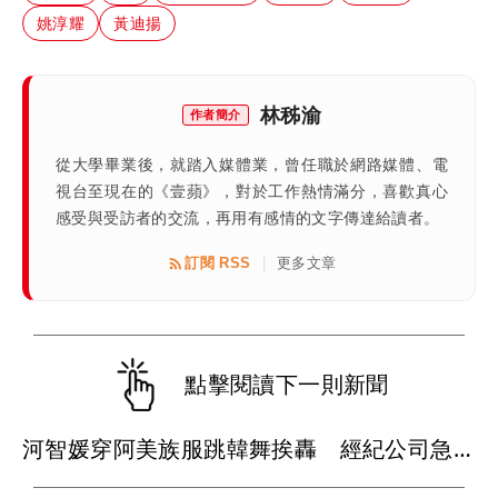
姚淳耀
黃迪揚
林秭渝
作者簡介
從大學畢業後，就踏入媒體業，曾任職於網路媒體、電
視台至現在的《壹蘋》，對於工作熱情滿分，喜歡真心
感受與受訪者的交流，再用有感情的文字傳達給讀者。
訂閱 RSS
更多文章
|
點擊閱讀下一則新聞
河智媛穿阿美族服跳韓舞挨轟 經紀公司急回應