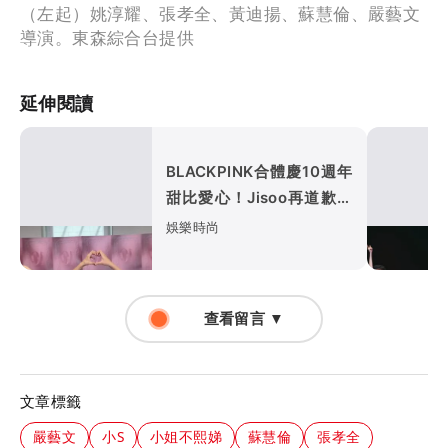
（左起）姚淳耀、張孝全、黃迪揚、蘇慧倫、嚴藝文
導演。東森綜合台提供
延伸閱讀
BLACKPINK合體慶10週年
甜比愛心！Jisoo再道歉認
「溝通有問題」
娛樂時尚
查看留言 ▼
文章標籤
嚴藝文
小S
小姐不熙娣
蘇慧倫
張孝全