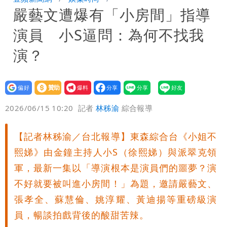
嚴藝文遭爆有「小房間」指導
戰網友：台灣人靠我活下來
男童躍下2.6米高台摔斷腳後跟 妹妹揭
演員 小S逼問：為何不找我
原因「模仿超人力霸王」
演？
設為
贊助
我要
偏好
壹蘋
爆料
2026/06/15 10:20
記者
林秭渝
綜合報導
【記者林秭渝／台北報導】東森綜合台《小姐不
熙娣》由金鐘主持人小S（徐熙娣）與派翠克領
軍，最新一集以「導演根本是演員們的噩夢？演
不好就要被叫進小房間！」為題，邀請嚴藝文、
張孝全、蘇慧倫、姚淳耀、黃迪揚等重磅級演
員，暢談拍戲背後的酸甜苦辣。