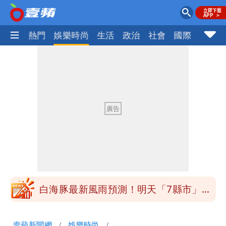
焦點
熱門
娛樂時尚
生活
政治
社會
國際
財經股
昔痛罵「陳時中擋疫苗」被翻出 黃智賢
戰網友：台灣人靠我活下來
男童躍下2.6米高台摔斷腳後跟 妹妹揭
原因「模仿超人力霸王」
原本對小S印象差 家長曝她「私下1舉
動」徹底改觀
姜厚任小24歲女友「舊身分」曝光！昔
交往3個月閃嫁農業處科長
白海豚最新風雨預測！明天「7縣市」達
停班課標準
昔痛罵「陳時中擋疫苗」被翻出 黃智賢
壹蘋新聞網
娛樂時尚