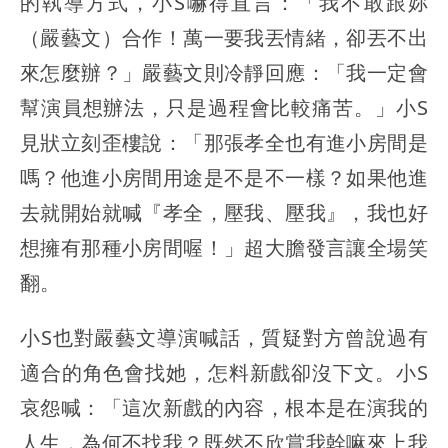
的執導方式，小S嚇得直言：「我不敢跟妳
（嚴藝文）合作！萬一要我丟情緒，卻丟不出
來怎麼辦？」嚴藝文則冷靜回應：「我一定會
幫演員想辦法，只是過程會比較痛苦。」小S
見狀立刻歪樓說：「那張孝全也有進小房間是
嗎？他進小房間用途是不是不一樣？如果他進
去就開始就喊『孝全，壓我、壓我』，我也好
想擁有那種小房間喔！」超大膽發言讓全場笑
翻。
小S也對嚴藝文導演喊話，質疑對方曾說過有
適合的角色會找她，怎料新戲卻沒下文。小S
哀怨喊：「這次新戲的內容，根本是在演我的
人生，為何不找我？既然不欣賞我幹嘛來上我