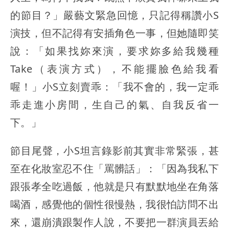
的節目？」嚴藝文緊急回憶，只記得稱讚小S
演技，但不記得有安插角色一事，但她隨即笑
說：「如果找妳來演，要求妳多給我幾種
Take（表演方式），不能擺臉色給我看
喔！」小S立刻賣乖：「我不會的，我一定乖
乖走進小房間，生自己的氣、自我反省一
下。」
節目尾聲，小S坦言錄影前其實非常緊張，甚
至在化妝室忍不住「罵髒話」：「因為我私下
跟張孝全吃過飯，他就是只有默默地坐在角落
喝酒，感覺他的個性很慢熱，我很怕訪問不出
來，還崩潰跟製作人說，不要把一群演員丟給