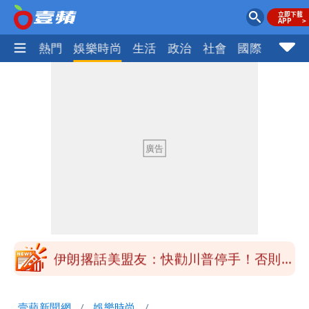
焦點
熱門
娛樂時尚
生活
政治
社會
國際
財經股
道瓊再創新高！SpaceX「財報失速」蒸
發7兆
白海豚明恐海警！全台大雨3天「這區下
到紫爆」
伊朗撂話美盟友：快勸川普停手！否則報
復
父親節泡湯了！白海豚海警機率飆
壹蘋新聞網
娛樂時尚