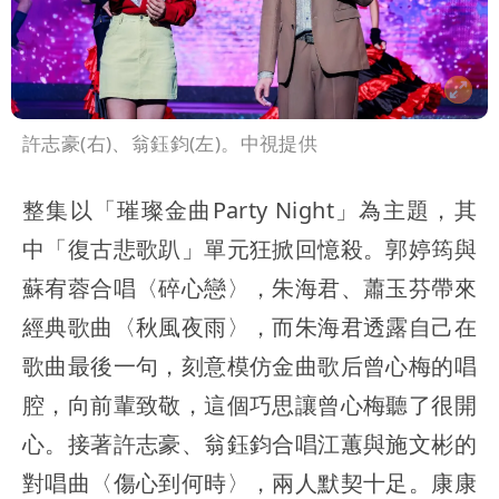
許志豪(右)、翁鈺鈞(左)。中視提供
整集以「璀璨金曲Party Night」為主題，其
中「復古悲歌趴」單元狂掀回憶殺。郭婷筠與
蘇宥蓉合唱〈碎心戀〉，朱海君、蕭玉芬帶來
經典歌曲〈秋風夜雨〉，而朱海君透露自己在
歌曲最後一句，刻意模仿金曲歌后曾心梅的唱
腔，向前輩致敬，這個巧思讓曾心梅聽了很開
心。接著許志豪、翁鈺鈞合唱江蕙與施文彬的
對唱曲〈傷心到何時〉，兩人默契十足。康康