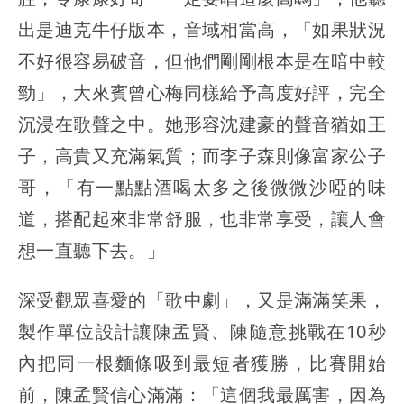
出是迪克牛仔版本，音域相當高，「如果狀況
不好很容易破音，但他們剛剛根本是在暗中較
勁」，大來賓曾心梅同樣給予高度好評，完全
沉浸在歌聲之中。她形容沈建豪的聲音猶如王
子，高貴又充滿氣質；而李子森則像富家公子
哥，「有一點點酒喝太多之後微微沙啞的味
道，搭配起來非常舒服，也非常享受，讓人會
想一直聽下去。」
深受觀眾喜愛的「歌中劇」，又是滿滿笑果，
製作單位設計讓陳孟賢、陳隨意挑戰在10秒
內把同一根麵條吸到最短者獲勝，比賽開始
前，陳孟賢信心滿滿：「這個我最厲害，因為