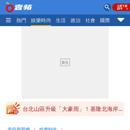
焦點
熱門
娛樂時尚
生活
政治
社會
國際
財經股
最新風雨預測！今天「9地區」達停班課
標準
Tim哥公司成白海豚受災戶 貨物、電腦
主機全泡水！他崩潰喊完蛋
黑面嫁女席開200桌搞成演唱會 她嫌高
調轉為感動「這是他愛我的方式」
以色列媒體驚爆：伊朗最高領袖緊急送醫
台北山區升級「大豪雨」！基隆北海岸逢
大潮 恐海水倒灌
澎湖13兒女擠住10坪屋 媽帶補助款離
壹蘋新聞網
娛樂時尚