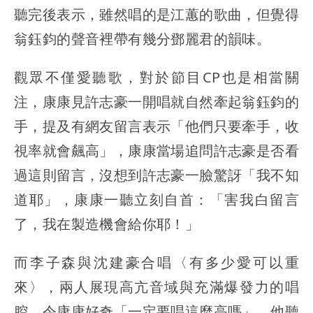
聽完後表示，雖然唱的是江蕙的歌曲，但覺得
翁鈺鈞的聲音裡帶有幾分鄧麗君的韻味。
觀眾不僅愛聽歌，對於節目CP也是相當關
注，康康見許志豪一開唱就自然牽起翁鈺鈞的
手，提及有網友留言表示「他們只要牽手，收
視率就會飆高」，康康當場追問許志豪是否看
過這則留言，沒想到許志豪一臉驚訝「我不知
道耶」，康康一聽立刻自首：「害我白留言
了，我在製造機會給你耶！」
而李子森與沈建豪合唱〈有多少愛可以重
來〉，兩人展現高亢音域與充滿爆發力的唱
腔，令康康好奇「一定要唱這麼高嗎」，他聽