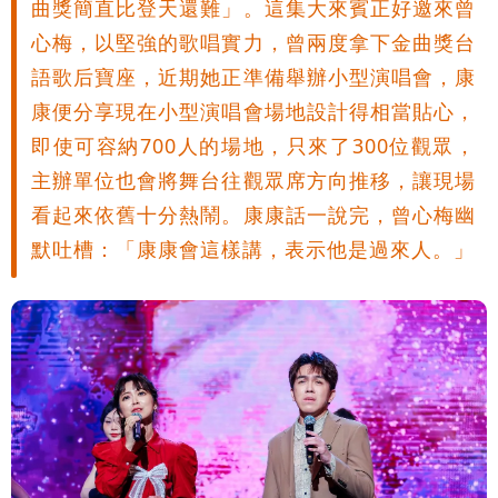
曲獎簡直比登天還難」。這集大來賓正好邀來曾
心梅，以堅強的歌唱實力，曾兩度拿下金曲獎台
語歌后寶座，近期她正準備舉辦小型演唱會，康
康便分享現在小型演唱會場地設計得相當貼心，
即使可容納700人的場地，只來了300位觀眾，
主辦單位也會將舞台往觀眾席方向推移，讓現場
看起來依舊十分熱鬧。康康話一說完，曾心梅幽
默吐槽：「康康會這樣講，表示他是過來人。」