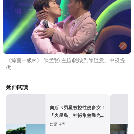
《綜藝一級棒》 陳孟賢(左起)險啵到陳隨意。中視提
供
延伸閱讀
奧斯卡男星被控性侵多女！
「火星島」神祕集會曝光
白衣粉絲朝拜遭疑邪教
娛樂時尚