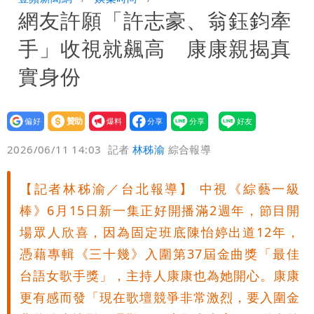
網友許願「許志豪、翁鈺鈞牽
家！縣府出手了
經紀人強吻女藝人「我又沒伸舌頭」 連
手」收視就飆高 康康親揭真
法官都怒了：相當噁心
桃園復興宣布今停班課！全台放假情形一
實身份
次看
慈濟遭詐10億 他點名顏博文下台：認
設為
贊助
我要
錯有那麼難嗎？
颱風相當有感！海警持續到明晨 北部風
偏好
壹蘋
爆料
2026/06/11 14:03
記者
林秭渝
綜合報導
雨這時才變小
五月天冠佑20歲女兒「遭AI假造不雅影
【記者林秭渝／台北報導】 中視《綜藝一級
像」 憤怒發聲：已截圖
最新風雨預測！今天「9地區」達停班課
棒》6月15日新一集正好開播滿2週年，節目開
標準
Tim哥公司成白海豚受災戶 貨物、電腦
場眾人欣喜，因為固定班底陳怡婷出道12年，
憑藉專輯《三十幾》入圍第37屆金曲獎「最佳
主機全泡水！他崩潰喊完蛋
台語女歌手獎」，主持人康康也為她開心。康康
更有感而發「現在歌壇競爭非常激烈，要入圍金