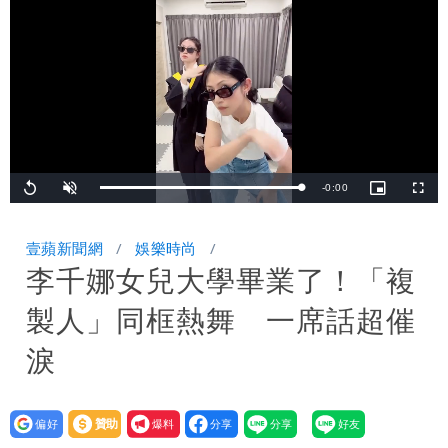
炸開扁
白海豚發威！內褲掛陽台被吹走 議員神
回1句笑翻10萬人
白海豚不放假「跟巴威差別在這裡」 蔣
萬安：這很清楚標準一致
Remaining
-
0:00
Loaded
:
Replay
Unmute
Picture-
Fullsc
100.00%
in-
Picture
TimeÂ
壹蘋新聞網
娛樂時尚
李千娜女兒大學畢業了！「複
製人」同框熱舞 一席話超催
淚
設為
贊助
我要