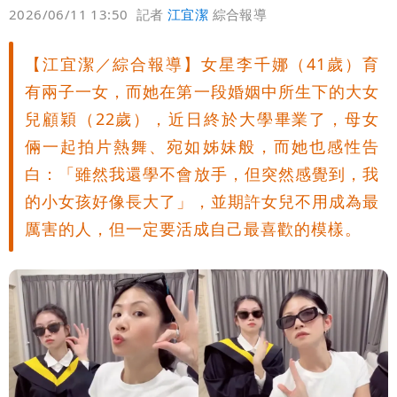
偏好
壹蘋
爆料
2026/06/11 13:50
記者
江宜潔
綜合報導
【江宜潔／綜合報導】女星李千娜（41歲）育
有兩子一女，而她在第一段婚姻中所生下的大女
兒顧穎（22歲），近日終於大學畢業了，母女
倆一起拍片熱舞、宛如姊妹般，而她也感性告
白：「雖然我還學不會放手，但突然感覺到，我
的小女孩好像長大了」，並期許女兒不用成為最
厲害的人，但一定要活成自己最喜歡的模樣。