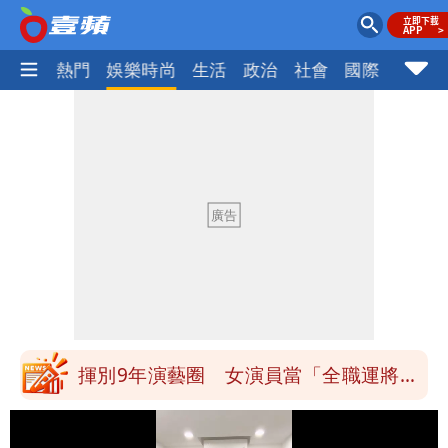
焦點
熱門
娛樂時尚
生活
政治
社會
國際
財經股
白海豚發威！內褲掛陽台被吹走 議員神
回1句笑翻10萬人
白海豚不放假「跟巴威差別在這裡」 蔣
萬安：這很清楚標準一致
館長打3劑高端疫苗諷刺「生理食鹽
水」 王浩宇揚言告發
「琵鷺」颱風生成！三颱共舞路徑曝光
揮別9年演藝圈 女演員當「全職運將」
公布收入比拍戲賺更多
他二刷《蜘蛛人》一路劇透 周圍觀眾氣