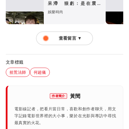
呆滯 狠虧：是在震肚
子？」
娛樂時尚
查看留言 ▼
文章標籤
拾荒法師
何超儀
黃閔
作者簡介
電影線記者，把看片當日常，喜歡和創作者聊天，用文
字記錄電影世界裡的大小事，樂於在光影與專訪中尋找
最真實的火花。