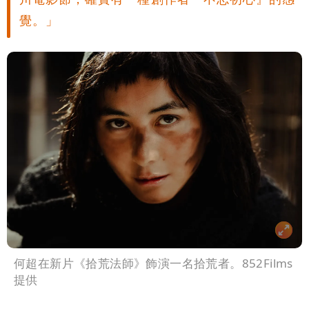
覺。」
何超在新片《拾荒法師》飾演一名拾荒者。852Films
提供