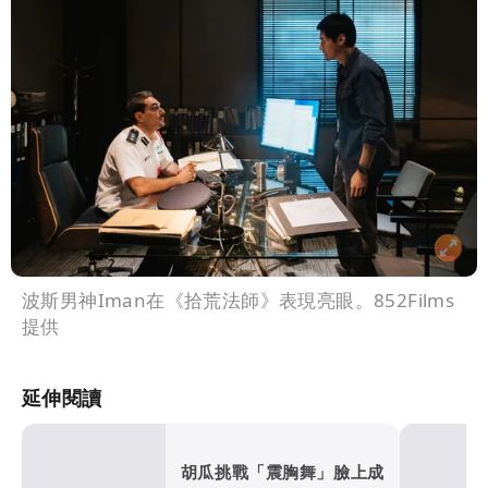
波斯男神Iman在《拾荒法師》表現亮眼。852Films
提供
延伸閱讀
胡瓜挑戰「震胸舞」臉上成