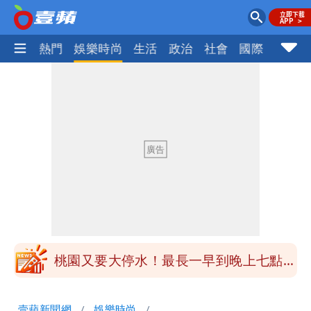
焦點
熱門
娛樂時尚
生活
政治
社會
國際
財經股
女生一對A錯了嗎？環法女子自由車賽
男裁判勒令女選手「解衣」檢查
揮別9年演藝圈 女演員當「全職運將」
公布收入比拍戲賺更多
他二刷《蜘蛛人》一路劇透 周圍觀眾氣
炸開扁
白海豚發威！內褲掛陽台被吹走 議員神
回1句笑翻10萬人
桃園又要大停水！最長一早到晚上七點都
沒水用
民間採購BNT源頭 鄭運鵬：有群人故意
壹蘋新聞網
娛樂時尚