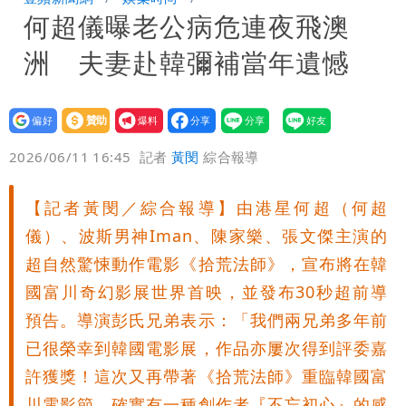
何超儀曝老公病危連夜飛澳
「洗腦台灣人兩觀念」
女生一對A錯了嗎？環法女子自由車賽
洲 夫妻赴韓彌補當年遺憾
男裁判勒令女選手「解衣」檢查
揮別9年演藝圈 女演員當「全職運將」
公布收入比拍戲賺更多
設為
贊助
我要
偏好
壹蘋
爆料
2026/06/11 16:45
記者
黃閔
綜合報導
【記者黃閔／綜合報導】由港星何超（何超
儀）、波斯男神Iman、陳家樂、張文傑主演的
超自然驚悚動作電影《拾荒法師》，宣布將在韓
國富川奇幻影展世界首映，並發布30秒超前導
預告。導演彭氏兄弟表示：「我們兩兄弟多年前
已很榮幸到韓國電影展，作品亦屢次得到評委嘉
許獲獎！這次又再帶著《拾荒法師》重臨韓國富
川電影節，確實有一種創作者『不忘初心』的感