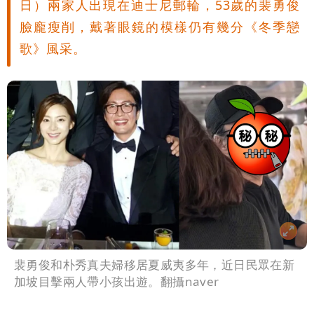
日）兩家人出現在迪士尼郵輪，53歲的裴勇俊
已知輸了…無奈又不平
大爆發！3颱風+1熱帶低壓 專家逐一分
臉龐瘦削，戴著眼鏡的模樣仍有幾分《冬季戀
歌》風采。
析對台影響
吳子嘉斷言：綠營「這縣市」恐一屍五
命！她穩贏
裴勇俊和朴秀真夫婦移居夏威夷多年，近日民眾在新
加坡目擊兩人帶小孩出遊。翻攝naver