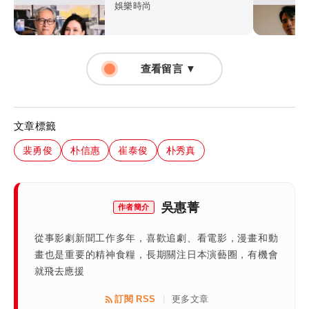
友仍成箭靶
娛樂時尚
查看留言 ▼
文章標籤
裴勇俊
朴信惠
崔泰俊
朴秀真
吳惠菁
作者簡介
從事影劇新聞工作多年，喜歡追劇、看電影，漫畫和動
畫也是重要的精神食糧，長期關注日本演藝圈，有機會
就飛去應援
訂閱 RSS
更多文章
|