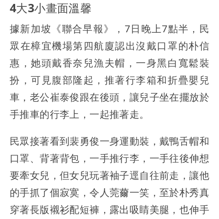
4大3小畫面溫馨
據新加坡《聯合早報》，7日晚上7點半，民
眾在樟宜機場第四航廈認出沒戴口罩的朴信
惠，她頭戴香奈兒漁夫帽，一身黑白寬鬆裝
扮，可見腹部隆起，推著行李箱和折疊嬰兒
車，老公崔泰俊跟在後頭，讓兒子坐在擺放於
手推車的行李上，一起推著走。
民眾接著看到裴勇俊一身運動裝，戴鴨舌帽和
口罩、背著背包，一手推行李，一手往後伸想
要牽女兒，但女兒玩著袖子逕自往前走，讓他
的手抓了個寂寞，令人莞薾一笑，至於朴秀真
穿著長版襯衫配短褲，露出吸睛美腿，也伸手