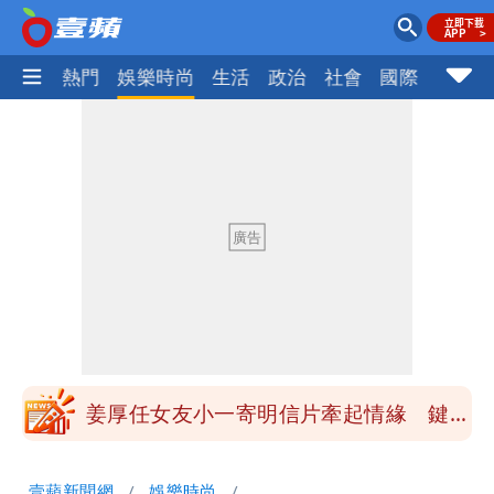
焦點
熱門
娛樂時尚
生活
政治
社會
國際
財經股
大爆發！3颱風+1熱帶低壓 專家逐一分
析對台影響
吳子嘉斷言：綠營「這縣市」恐一屍五
命！她穩贏
方志友、楊銘威真的離婚了！全聲明曝光
「無法再做情人」
「南卡」最快今生成 挑戰4颱同框！1
週雨越下越大
姜厚任女友小一寄明信片牽起情緣 鍵盤
柯南揪5破綻
狗仔直擊｜郭書瑤隨興打扮要價破10
壹蘋新聞網
娛樂時尚