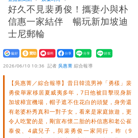
好久不見裴勇俊！攜妻小與朴
萬 素顏進擊新生活圈（壹蘋10點強
騙慈濟10億！無良女律師曾宣導反詐
信惠一家結伴 暢玩新加坡迪
打）
嗆被害者「愚痴」超諷刺
鄭朝方曬3人合照 網友一看秒懂：竹北
士尼郵輪
接班人「終於有消息了」
台玻夫人長子最後9年很痛苦 親友批徐
設為
贊助
我要
莉玲「冷血媽媽」
35歲早餐不吃鐵板麵？釣出一票人點
偏好
壹蘋
爆料
2026/06/10 10:36
記者
吳惠菁
綜合報導
頭 辦公室全是「1聲音」
班鐵翔誇姜厚任女友跟他學演戲表現優
【吳惠菁／綜合報導】昔日韓流男神「勇樣」裴
異 網笑：老師好像提油救火了
「民進黨有她裸照？」黃智賢回嗆：國民
勇俊舉家移居夏威夷多年，7日他被目擊現身新
黨墮落還不准人說
13子女擠10坪屋 媽傳返家：我很愛孩
加坡樟宜機場，帽子遮不住花白的頭髮，身旁還
有老婆朴秀真和一對子女，看來是家庭旅遊，更
子...請還我們平靜
氣象女神累了？白海豚報成「白沙屯」
令人吃驚的是，剛宣布懷二胎的朴信惠和老公崔
泰俊、4歲兒子，與裴勇俊一家同行，昨（9
本尊：懊惱到現在
陳時中選前夜「淋雨道歉」 王必勝認：