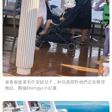
崔泰俊披著毛巾安頓兒子，朴信惠背對他們正在整理
物品。翻攝Ellengyc小紅書