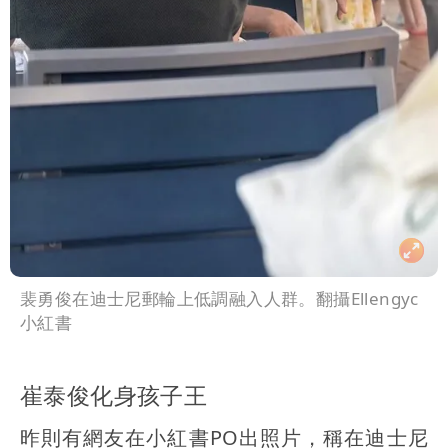
裴勇俊在迪士尼郵輪上低調融入人群。翻攝Ellengyc
小紅書
崔泰俊化身孩子王
昨則有網友在小紅書PO出照片，稱在迪士尼