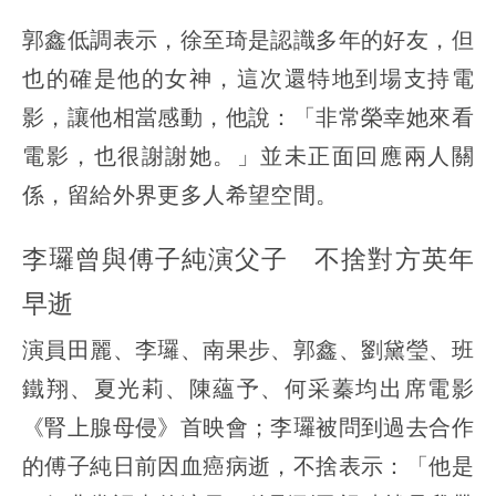
郭鑫低調表示，徐至琦是認識多年的好友，但
也的確是他的女神，這次還特地到場支持電
影，讓他相當感動，他說：「非常榮幸她來看
電影，也很謝謝她。」並未正面回應兩人關
係，留給外界更多人希望空間。
李㼈曾與傅子純演父子 不捨對方英年
早逝
演員田麗、李㼈、南果步、郭鑫、劉黛瑩、班
鐵翔、夏光莉、陳蘊予、何采蓁均出席電影
《腎上腺母侵》首映會；李㼈被問到過去合作
的傅子純日前因血癌病逝，不捨表示：「他是