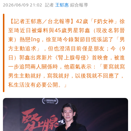
偏好
壹蘋
爆料
2026/06/09 21:02
記者
王郁惠
綜合報導
【記者王郁惠／台北報導】42歲「F奶女神」徐
至琦近日被爆料與45歲男星郭鑫（現改名郭晉
東）熱戀Ing，徐至琦今錄製節目慌張認了「男
方主動追求」，但也澄清目前僅是朋友；今（9
日）郭鑫出席新片《腎上腺母侵》首映會，被進
一步追問兩人關係時，他霸氣表示：「要寫就寫
男生主動就好，寫我就好，以後我就不回應了，
私生活沒有必要公開。」