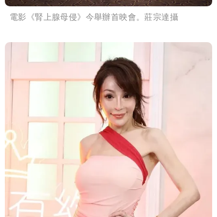
電影《腎上腺母侵》今舉辦首映會。莊宗達攝