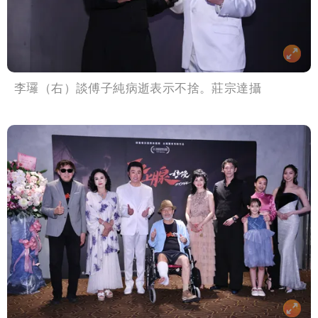
李㼈（右）談傅子純病逝表示不捨。莊宗達攝