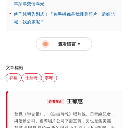
年深厚交情曝光
傅子純明告別式！「你手機都是我睡著照片」遺孀悲
喊：我的家呢？
查看留言 ▼
文章標籤
郭鑫
徐至琦
李㼈
王郁惠
作者簡介
曾職《聯合報》、《自由時報》唱片線、日韓線記者，
與活動公司、國際唱片公司平面宣傳，另也是集美麗、
智慧與幽默感於一身的網路小主持人a.k.a臨演「肚