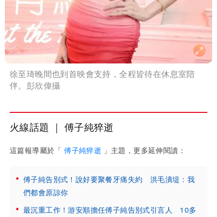
徐至琦晚間也到首映會支持，全程皆待在休息室陪
伴。彭欣偉攝
火線話題 ｜ 傅子純猝逝
這篇報導屬於「
傅子純猝逝
」主題，更多延伸閱讀：
傅子純告別式！說好要聚餐牙痛失約 洪毛潰堤：我
們都會原諒你
最沉重工作！游安順擔任傅子純告別式引言人 10多