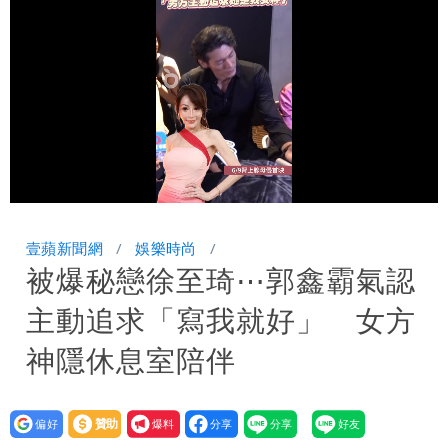
悼念
Uber Eats違法偷錢！外送員得自己檢
舉 停用誰負責？
「民間買到1500萬劑BNT補疫苗缺
口」 徐巧芯：民進黨當年刻意阻擋
47歲婦腹痛就醫才知懷孕「1小時後生
了」 26歲女兒：震驚神奇
Loaded
:
Unmute
100.00%
壹蘋新聞網
娛樂時尚
被爆秘戀徐至琦⋯郭鑫霸氣認
主動追求「寫我就好」 女方
神隱休息室陪伴
設為
贊助
我要