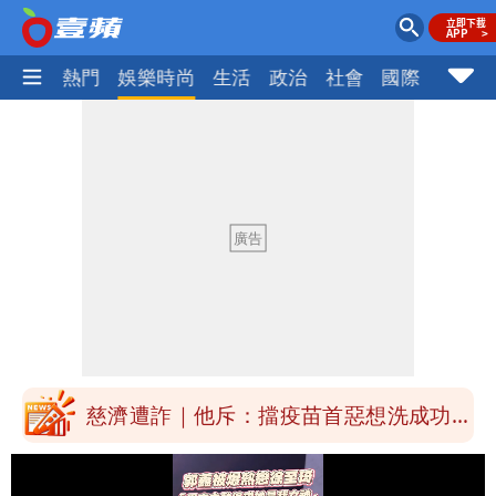
焦點
熱門
娛樂時尚
生活
政治
社會
國際
財經股
「民間買到1500萬劑BNT補疫苗缺
口」 徐巧芯：民進黨當年刻意阻擋
47歲婦腹痛就醫才知懷孕「1小時後生
了」 26歲女兒：震驚神奇
白海豚進逼！明日降雨熱區曝 今現37
度焚風
白海豚增強了！首波海警範圍曝光
慈濟遭詐｜他斥：擋疫苗首惡想洗成功臣
「當台灣人金魚腦？」
肥大叔猝逝！競爭對手「丟丟妹」13字