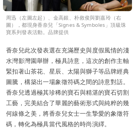
周迅（左圖左起）、金高銀、朴敘俊與劉嘉玲（右
圖），都現身香奈兒「Signes & Symboles」頂級珠
寶系列發表活動。品牌提供
香奈兒此次發表選在充滿歷史與度假風情的淺
水灣影灣園舉辦，極具詩意，這次的創作主軸
緊扣著山茶花、星辰、太陽與獅子等品牌經典
圖騰，構築出一場象徵符碼之間的詩意對話。
香奈兒透過極其珍稀的寶石與精湛的寶石切割
工藝，完美結合了華麗的藝術形式與純粹的幾
何線條之美，將香奈兒女士一生摯愛的象徵符
碼，轉化為極具當代風格的時尚演繹。