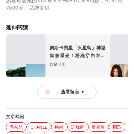
劉嘉玲選戴的SYMBOLE ÉMERAUDE項鍊，9251萬
7000元。品牌提供
延伸閱讀
奧斯卡男星「火星島」神祕
集會曝光！粉絲穿白衣朝
拜 邪教疑雲再起
娛樂時尚
查看留言 ▼
文章標籤
香奈兒
CHANEL
時尚
許瑋甯
劉嘉玲
周迅