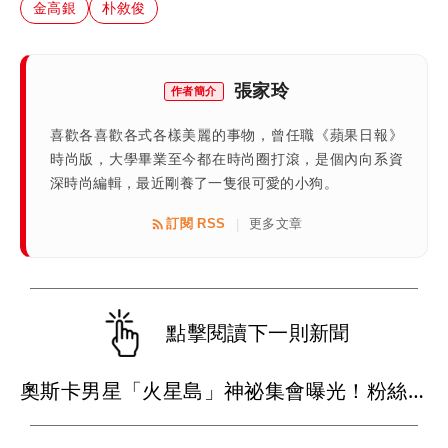
金高銀
朴敘俊
張家玲
作者簡介
喜歡各喜歡各式各樣美麗的事物，曾任職《蘋果日報》
時尚版，大學畢業至今都在時尚圈打滾，是個內向系資
深時尚編輯，最近剛養了一隻很可愛的小狗。
訂閱 RSS
更多文章
|
點擊閱讀下一則新聞
奧斯卡男星「火星島」神祕集會曝光！粉絲穿白衣朝拜 邪教疑雲再起