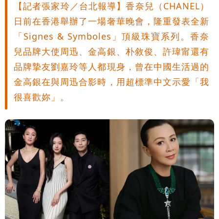
【記者張家玲／台北報導】香奈兒（CHANEL）
日前在香港舉辦了一場奢華晚會，隆重發表全新
「Signes & Symboles」頂級珠寶系列。香奈
兒品牌大使周迅、金高銀、朴敘俊、許瑋甯還有
品牌摯友劉嘉玲等人都現身，曾在中國生活過的
金高銀在與周迅合影時，用超標準中文示愛「我
很喜歡妳」。