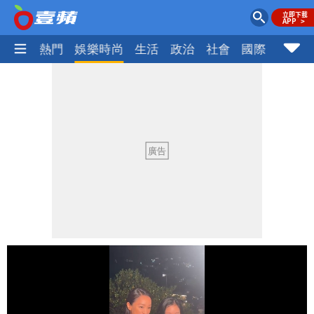
焦點
熱門
娛樂時尚
生活
政治
社會
國際
財經股