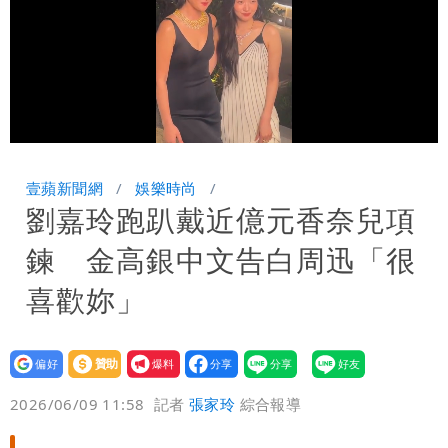
Loaded
:
Unmute
100.00%
壹蘋新聞網
娛樂時尚
劉嘉玲跑趴戴近億元香奈兒項
鍊 金高銀中文告白周迅「很
喜歡妳」
設為
贊助
我要
偏好
壹蘋
爆料
2026/06/09 11:58
記者
張家玲
綜合報導