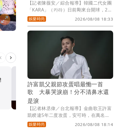
【記者陳薇安／綜合報導】韓國二代女團
「KARA」（카라）日前剛來台開球，22
日還將來舉行見面會。唱韓昇延上月底度
娛樂時尚
2026/08/08 18:33
過38歲生日，當時慶生影片玩起紓壓球，
手疑似無力發抖，後來登台開球後演出動
作也有點僵硬，引起粉絲憂心，韓媒
《OSEN》今報導，曝光韓昇延的病況。
心聲
直擊｜AKIRA甜說「我老婆
許富凱父親節攻蛋唱最慟一首
學林志玲！4歲愛子獻聲喊：
歌 大暴哭淚崩！分不清鼻水還
節快樂
娛樂時尚
是淚
【記者林丞偉／台北報導】金曲歌王許富
凱睽違5年二度攻蛋，安可時，在萬名觀
眾自發性一起點亮，手機燈海將小巨蛋幻
娛樂時尚
2026/08/08 18:14