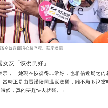
雷諾今首露面談心路歷程。莊宗達攝
露女友「恢復良好」
表示，「她現在恢復得非常好，也相信近期之內
，當時正是由雷諾陪同温嵐送醫，雖不願多說當
的時候，真的要趕快去就醫。」