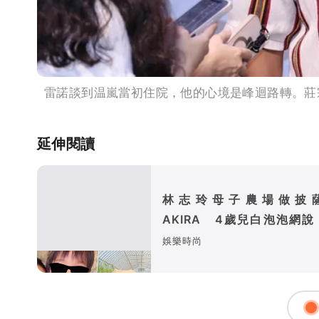
雷諾談到温嵐當初住院，他的心境是峰迴路轉。莊
延伸閱讀
林志玲母子農場做披
AKIRA 4歲兒白泡泡網說
媽媽」
娛樂時尚