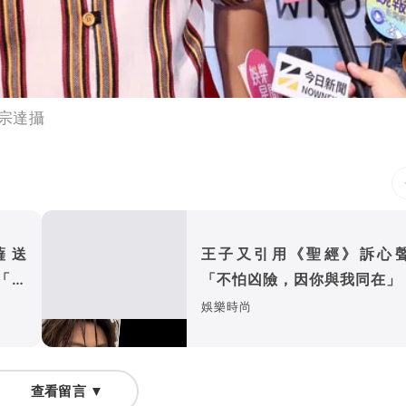
宗達攝
薩送
王子又引用《聖經》訴
「像
「不怕凶險，因你與我同在」
娛樂時尚
查看留言 ▼