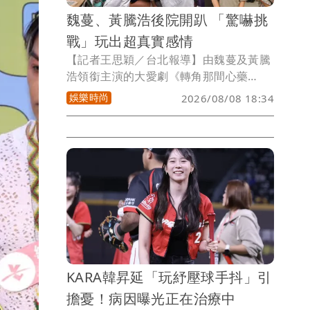
魏蔓、黃騰浩後院開趴 「驚嚇挑
戰」玩出超真實感情
【記者王思穎／台北報導】由魏蔓及黃騰
浩領銜主演的大愛劇《轉角那間心藥
局》，劇情有著多樣的父子關係。黃騰浩
娛樂時尚
2026/08/08 18:34
與童星吳宥儒之間的親子關係，父親的角
色既要嚴厲，又要溫柔，劉育仁因為父親
望子成龍的高壓下而叛逆等。
KARA韓昇延「玩紓壓球手抖」引
擔憂！病因曝光正在治療中