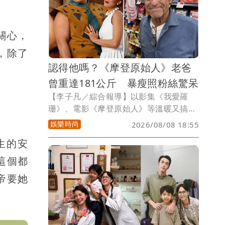
永遠是妳的天空，現在他已成為星星永遠
守護者妳」。
關心，
，除了
認得他嗎？《摩登原始人》老爸
曾重達181公斤 暴瘦照粉絲驚呆
【李子凡／綜合報導】以影集《我愛羅
珊》、電影《摩登原始人》等溫暖又搞笑
的演出為觀眾熟知的老牌好萊塢男星約翰
娛樂時尚
2026/08/08 18:55
古德曼（John Goodman）最新近照曝
生的安
光，讓不少粉絲差點認不出來。
這個都
帝要她