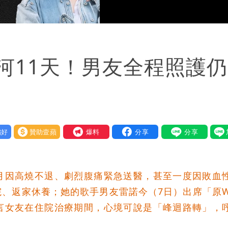
河11天！男友全程照護
好
贊助壹蘋
我要爆料
月因高燒不退、劇烈腹痛緊急送醫，甚至一度因敗血
、返家休養；她的歌手男友雷諾今（7日）出席「原W
言女友在住院治療期間，心境可說是「峰迴路轉」，