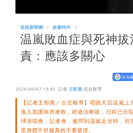
Loaded
:
Unmute
68.70%
壹蘋新聞網
娛樂時尚
温嵐敗血症與死神拔
責：應該多關心
設為偏
2026/06/07 19:45
記者
王郁惠
綜合報導
【記者王郁惠／台北報導】唱跳天后温嵐上
進入加護病房搶救，經過治療後，日前已出院
球演唱會」記者會，被問到温嵐近況時，坦
眾身體不舒服真的不要硬撐。