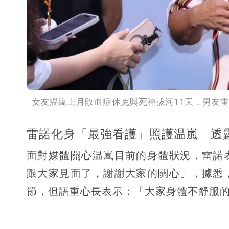
女友温嵐上月敗血症休克與死神拔河11天，男友
雷諾化身「最強看護」照護温嵐 透
面對媒體關心温嵐目前的身體狀況，雷諾
跟大家見面了，謝謝大家的關心」，據悉
節，但語重心長表示：「大家身體不舒服