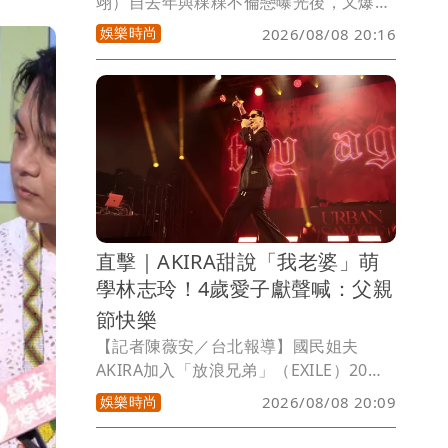
翊）自去年與粿粿不倫戀曝光後，又爆出
閃兵風波，演藝事業全面停擺，他沉潛多
娛樂時尚
2026/08/08 20:16
時，今天發文再度引用聖經金句，「Even
though I walk through the valley of
the shadow of death, I will fear no
evil, for you are with me, your rod
and your staff they comfort me」（縱
使我應走過陰森的幽谷，我不怕凶險，因
你與我同在，祢的杖，祢的竿，都安慰
我。），訴說心境。
直擊｜AKIRA甜說「我老婆」萌
學林志玲！4歲愛子獻聲喊：父親
節快樂
【記者陳薇安／台北報導】國民姐夫
AKIRA加入「放浪兄弟」（EXILE）20週
年，首次展開個人巡演「URBAN
娛樂時尚
2026/08/08 20:09
SAVAGE」，今明2天在Clapper Studio
登場，也是巡演最終站。他戴著墨鏡，身