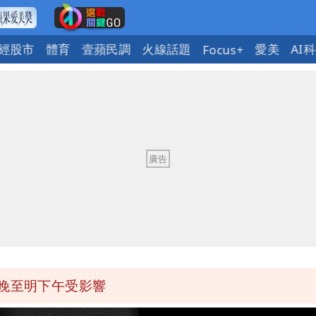
經股市
體育
壹蘋民調
火線話題
愛美
AI
Focus+
今晚至明下午受影響
區8校停課不停班
OL哀號：在同事眼前顏面盡失
ap：愛台灣只是發財的口號
今晚至明下午受影響