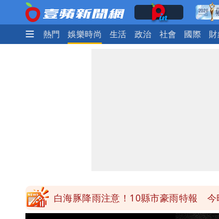
最新
焦點
熱門
娛樂時尚
生活
政治
社會
國際
財
白海豚降雨注意！10縣市豪雨特報 
颱風假來了！連江縣明停班課 竹縣山
穿中國貨內褲逛街「整件掉出裙底」 
「我是台灣人」胸章竟是中國製 Che
白海豚降雨注意！10縣市豪雨特報 