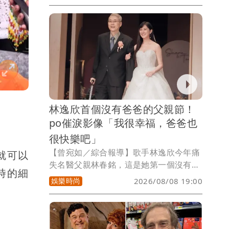
穿黑色西裝帥氣登場，以節奏強烈的
《SAVAGE》揭開序幕，中文大喊「大家
好」，還模仿起老婆林志玲，用中文說
「時間啊好快好快」，4歲愛子大勇在演
唱會尾聲驚喜獻「聲」，嗨翻全場。
林逸欣首個沒有爸爸的父親節！
po催淚影像「我很幸福，爸爸也
很快樂吧」
【曾宛如／綜合報導】歌手林逸欣今年痛
就可以
失名醫父親林春銘，這是她第一個沒有爸
時的細
爸的父親節，林逸欣po出爸爸在她婚宴上
娛樂時尚
2026/08/08 19:00
獻唱的最後一首歌《你幸福我快樂》，她
要跟在天上的爸爸說「我很幸福，爸爸一
定也很快樂吧」，讓網友看到眼睛濕濕
的，對這段父女情十分感動，表示「爸爸