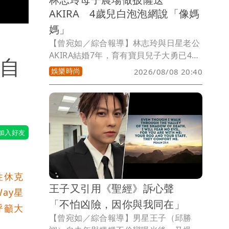
AKIRA 4歲兒白泡泡網說「像媽
媽」
【曾宛如／綜合報導】林志玲與日星老公
AKIRA結婚7年，育有寶貝兒子大勇已4
仍自
歲，今天父親節，AKIRA在工作中，個人
娛樂時尚
2026/08/08 20:40
巡演「URBAN SAVAGE」，今明2天在台
北Clapper Studio登場，愛妻林志玲則在
IG秀出帶著獨自帶著兒子去農場的照片，
她笑說「今天，他親手做了一個 Pizza 蛋
糕送給爸爸，Pizza 上有一個可愛的笑
臉，也裝滿了孩子最純粹的心意」，隔空
為AKIRA過父親節。
性休克
王子又引用《聖經》訴心聲
ay星
「不怕凶險，因你與我同在」
呼籲大
【曾宛如／綜合報導】男星王子（邱勝