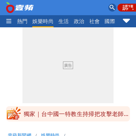
焦點
熱門
娛樂時尚
生活
政治
社會
國際
財經股
外送專法上路滿2週！Uber Eats曝外送
員收益變化
高希均辭世享耆壽90歲 畢生推動閱讀
與進步觀念
內馬爾開到「寶可夢神包」後徹底入坑
砸重金再買一整桌卡盒
白海豚驚險掠過北部 專家估：海警明發
布 陸警可能相對低
獨家｜台中國一特教生持掃把攻擊老師
女師右眼虹膜斷裂恐失明
「楊承勳」名字終於公開！被害人父淚喊
壹蘋新聞網
娛樂時尚