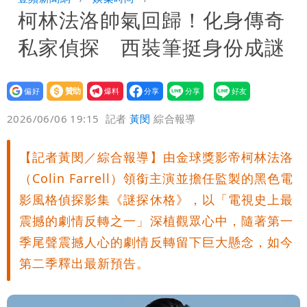
柯林法洛帥氣回歸！化身傳奇
「終於能交代」 捐500萬獎學金延續愛
外送專法上路滿2週！Uber Eats曝外送
私家偵探 西裝筆挺身份成謎
員收益變化
高希均辭世享耆壽90歲 畢生推動閱讀
與進步觀念
設為
贊助
我要
偏好
壹蘋
爆料
2026/06/06 19:15
記者
黃閔
綜合報導
【記者黃閔／綜合報導】由金球獎影帝柯林法洛
（Colin Farrell）領銜主演並擔任監製的黑色電
影風格偵探影集《謎探休格》，以「電視史上最
震撼的劇情反轉之一」深植觀眾心中，隨著第一
季尾聲震撼人心的劇情反轉留下巨大懸念，如今
第二季釋出最新預告。