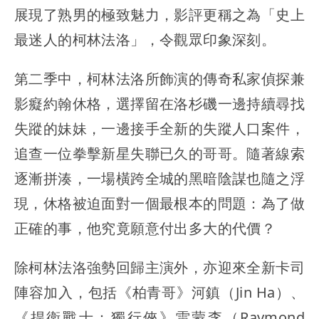
展現了熟男的極致魅力，影評更稱之為「史上
最迷人的柯林法洛」，令觀眾印象深刻。
第二季中，柯林法洛所飾演的傳奇私家偵探兼
影癡約翰休格，選擇留在洛杉磯一邊持續尋找
失蹤的妹妹，一邊接手全新的失蹤人口案件，
追查一位拳擊新星失聯已久的哥哥。隨著線索
逐漸拼湊，一場橫跨全城的黑暗陰謀也隨之浮
現，休格被迫面對一個最根本的問題：為了做
正確的事，他究竟願意付出多大的代價？
除柯林法洛強勢回歸主演外，亦迎來全新卡司
陣容加入，包括《柏青哥》河鎮（Jin Ha）、
《捍衛戰士：獨行俠》雷蒙李（Raymond