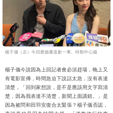
楊子儀（左）今回應臉書道歉一事。特勤中心攝
楊子儀今說因為上回記者會必須趕場，晚上又
有電影宣傳，時間急迫下說話太急，沒有表達
清楚，「回到家想說，是不是應該用文字寫清
楚，因為我表達不清楚，新聞上面講錯。」是
因為被問和田羽安復合太緊張？楊子儀否認，