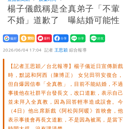
楊子儀戲稱是全真弟子「不葷
員收益變化
內馬爾開到「寶可夢神包」後徹底入坑
不婚」道歉了 曝結婚可能性
砸重金再買一整桌卡盒
設為
贊助
我要
偏好
壹蘋
爆料
2026/06/04 17:04
記者
王思穎
綜合報導
【記者王思穎／台北報導】楊子儀近日宣傳新戲
時，默認和阿西（陳博正） 女兒田羽安復合，
但自爆因信奉「全真教」，目前不能結婚，不過
事後他在社群平台發長文，改口道歉，表示自己
並未拜入全真教，因為回答輕率造成誤會。今
（4日）他出席新戲《阿松與阿暖》首映會，他
表示事後會再長文道歉，不是因為被罵，是當下
時間太趕，沒有講清楚。