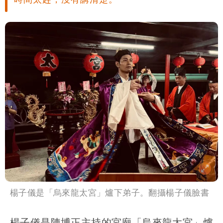
楊子儀是「烏來龍太宮」爐下弟子。翻攝楊子儀臉書
楊子儀是陳博正主持的宮廟「烏來龍太宮」爐