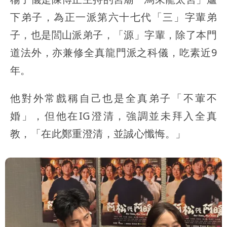
下弟子，為正一派第六十七代「三」字輩弟
子，也是閭山派弟子，「源」字輩，除了本門
道法外，亦兼修全真龍門派之科儀，吃素近9
年。
他對外常戲稱自己也是全真弟子「不葷不
婚」，但他在IG澄清，強調並未拜入全真
教，「在此鄭重澄清，並誠心懺悔。」