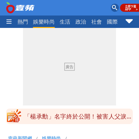
焦點
熱門
娛樂時尚
生活
政治
社會
國際
財經股
外送專法上路滿2週！Uber Eats曝外送
員收益變化
內馬爾開到「寶可夢神包」後徹底入坑
砸重金再買一整桌卡盒
白海豚驚險掠過北部 專家估：海警明發
布 陸警可能相對低
獨家｜台中國一特教生持掃把攻擊老師
女師右眼虹膜斷裂恐失明
「楊承勳」名字終於公開！被害人父淚喊
「終於能交代」 捐500萬獎學金延續愛
外送專法上路滿2週！Uber Eats曝外送
壹蘋新聞網
娛樂時尚