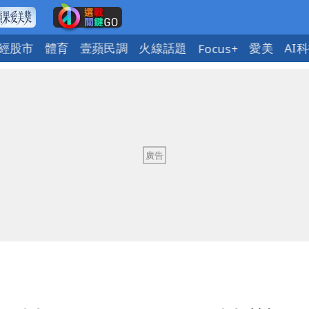
經股市
體育
壹蘋民調
火線話題
愛美
AI
Focus+