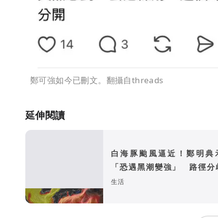
鄭可強如今已刪文。翻攝自threads
延伸閱讀
白海豚颱風逼近！鄭明典
「恐遇黑潮變強」 路徑分
警訊：不利強度維持
生活