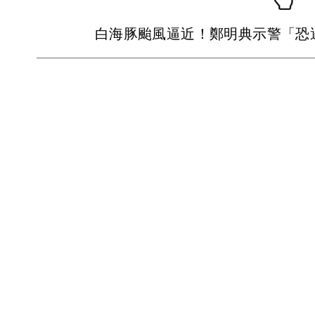
白海豚颱風逼近！鄭明典示警「恐