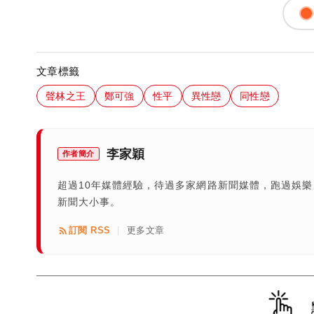
文章標籤
聲林之王
鄭可強
性平
異性戀
同性戀
李家穎
作者簡介
超過10年媒體經驗，待過多家網路新聞媒體，跑過娛
新聞大小事。
訂閱 RSS
更多文章
|