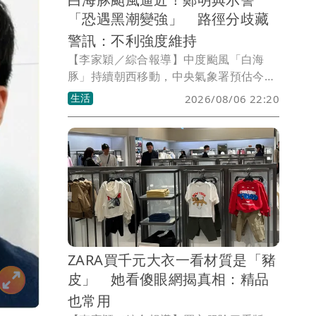
「恐遇黑潮變強」 路徑分歧藏
警訊：不利強度維持
【李家穎／綜合報導】中度颱風「白海
豚」持續朝西移動，中央氣象署預估今
（6日）晚起外圍雲系將逐漸接近台灣。
生活
2026/08/06 22:20
前中央氣象局長鄭明典就在臉書分享海溫
與洋流分析圖指出，白海豚一路行經海域
已攪動冷海水，不過接近沖繩時，將通過
由黑潮維持的高海洋熱容區，過去曾有不
少颱風因此對流增強，未來強度變化仍值
得持續觀察。
ZARA買千元大衣一看材質是「豬
皮」 她看傻眼網揭真相：精品
也常用