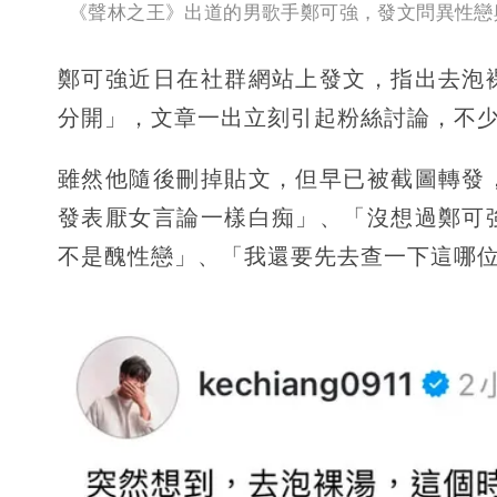
《聲林之王》出道的男歌手鄭可強，發文問異性戀
鄭可強近日在社群網站上發文，指出去泡
分開」，文章一出立刻引起粉絲討論，不
雖然他隨後刪掉貼文，但早已被截圖轉發
發表厭女言論一樣白痴」、「沒想過鄭可
不是醜性戀」、「我還要先去查一下這哪