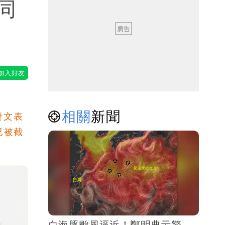
同
相關
新聞
發文表
已被截
白海豚颱風逼近！鄭明典示警