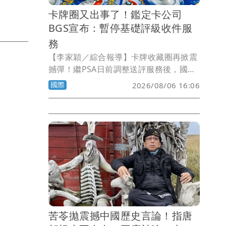
卡牌圈又出事了！鑑定卡公司
BGS宣布：暫停基礎評級收件服
務
【李家穎／綜合報導】卡牌收藏圈再掀震
撼彈！繼PSA日前調整送評服務後，國際
評級龍頭之一的Beckett Grading
國際
2026/08/06 16:06
Services（BGS）也無預警宣布，即日起
暫停受理旗下最受玩家使用的Base與
Standard兩大平價評級方案，預計最快
要到9月15日才會恢復收件，引發全球卡
牌玩家熱議。
苦苓拋震撼中國歷史言論！指唐