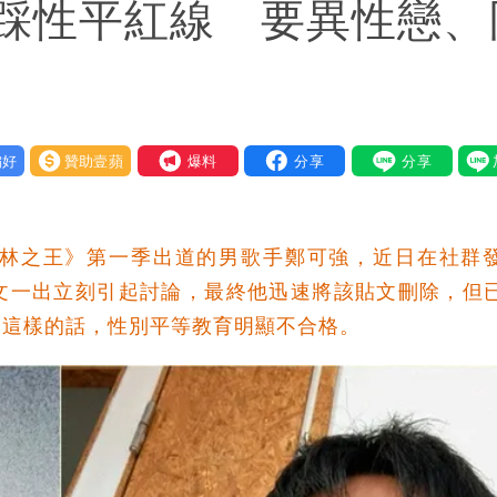
踩性平紅線 要異性戀、
好
贊助壹蘋
我要爆料
林之王》第一季出道的男歌手鄭可強，近日在社群
文一出立刻引起討論，最終他迅速將該貼文刪除，但
出這樣的話，性別平等教育明顯不合格。