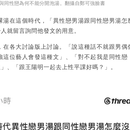
與同性戀為何不能分開泡湯。翻攝自鄭可強臉書
裸湯在這個時代，「異性戀男湯跟同性戀男湯怎
少人就留言詢問他發文的用意。
，在各大討論版上討論。「說這種話不就跟男偶
強這位藝人會發這種文」、「對不起我是同性戀
位」、「跟王陽明一起去上性平課好嗎？」。