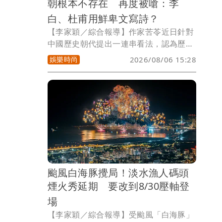
朝根本不存在 再度被嗆：李
白、杜甫用鮮卑文寫詩？
【李家穎／綜合報導】作家苦苓近日針對
中國歷史朝代提出一連串看法，認為歷史
上不存在「順理成章傳承」的朝代，直言
娛樂時尚
2026/08/06 15:28
「唐朝是鮮卑人建立」、「漢唐文明、唐
人街都是後人塑造」，甚至批評以「X
朝」劃分歷史是黨國教育的一部分，引發
各界熱議。對此，歷史網紅Cheap發文反
擊，直批相關說法「根本是瞎編歷史」，
還酸稱這是「苦氏史觀」。
颱風白海豚攪局！淡水漁人碼頭
煙火秀延期 要改到8/30壓軸登
場
【李家穎／綜合報導】受颱風「白海豚」