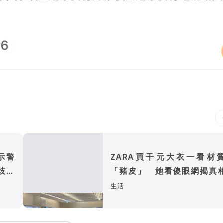
示警
ZARA買千元大衣一看材
歧藏
「豬皮」 她看傻眼網揭真
精品也常用
生活