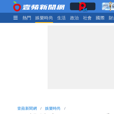
最新
焦點
熱門
娛樂時尚
生活
政治
社會
國際
財
壹蘋新聞網
娛樂時尚