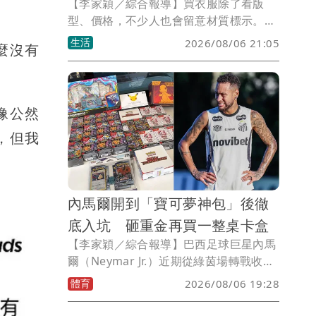
【李家穎／綜合報導】買衣服除了看版
型、價格，不少人也會留意材質標示。一
名網友近日逛服飾品牌ZARA時，意外發
生活
2026/08/06 21:05
麼沒有
現一件售價超過7000元的真皮外套，仔細
查看標籤後，竟寫著「100％豬皮」，讓
她當場愣住，直呼「豬皮也算是真皮
嗎？」更好奇若販售到中東等穆斯林市場
像公然
是否會有疑慮。貼文曝光後掀起熱議，也
，但我
釣出不少內行人解答。
內馬爾開到「寶可夢神包」後徹
底入坑 砸重金再買一整桌卡盒
【李家穎／綜合報導】巴西足球巨星內馬
爾（Neymar Jr.）近期從綠茵場轉戰收藏
圈，沒想到竟靠「寶可夢手氣」逆轉人
體育
2026/08/06 19:28
生！剛在世界盃足球賽完成生涯最後舞台
後，內馬爾飛往拉斯維加斯參加撲克錦標