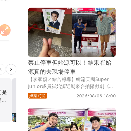
賽，首日便遭淘汰，原本被外界笑稱「牌
桌運氣低迷」，沒想到回家改開寶可夢卡
包，竟直接抽出玩家夢寐以求的「神
包」，一次開出多張超人氣稀有卡，也讓
他徹底入坑，又買了一整桌寶可夢卡盒。
禁止停車但始源可以！結果崔始
源真的去現場停車
【李家穎／綜合報導】韓流天團Super
Junior成員崔始源近期來台拍攝戲劇《要
質是
內馬爾開到「寶可夢神包」
是未曾相遇就好了》，不少粉絲頻頻巧遇
娛樂時尚
2026/08/06 18:00
偶像，也掀起一波「野生始源」熱潮。沒
相：
底入坑 砸重金再買一整桌卡
想到近日一家餐廳擺放的「只有崔始源可
體育
以停車」趣味拒馬，竟真的把本尊釣出現
身朝聖，逗趣互動笑翻大批網友。