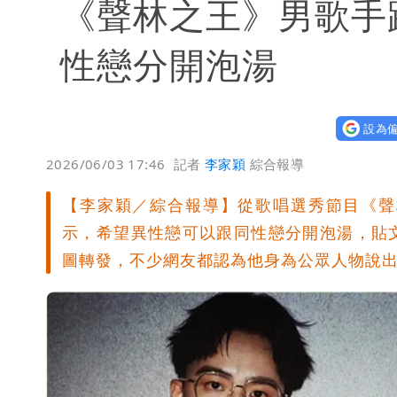
《聲林之王》男歌手
性戀分開泡湯
設為偏
2026/06/03 17:46
記者
李家穎
綜合報導
【李家穎／綜合報導】從歌唱選秀節目《聲
示，希望異性戀可以跟同性戀分開泡湯，貼
圖轉發，不少網友都認為他身為公眾人物說