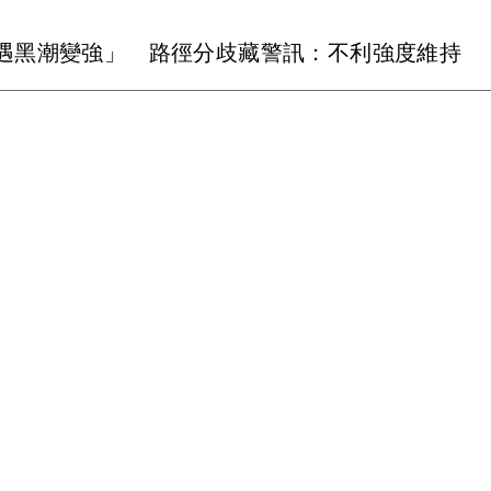
遇黑潮變強」 路徑分歧藏警訊：不利強度維持