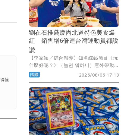
劉在石推薦慶尚北道特色美食爆
紅 銷售增6倍連台灣運動員都說
讚
【李家穎／綜合報導】知名綜藝節目《玩
什麼好呢？》（놀면 뭐하니）意外帶動地
方美食熱潮！慶尚北道龜尾市（Gumi）
國際
2026/08/06 17:19
招牌特色美食「現炸拉麵（갓 튀긴 라
看得懂
면）」在節目播出後人氣暴衝，不僅
YouTube相關影片累積突破560萬次觀
看，泡麵銷量更比節目前暴增超過6倍，
成為近期最夯的打卡美食。