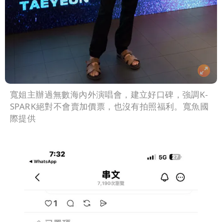
寬姐主辦過無數海內外演唱會，建立好口碑，強調K-
SPARK絕對不會賣加價票，也沒有拍照福利。寬魚國
際提供