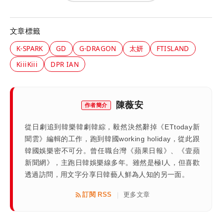
文章標籤
K-SPARK
GD
G-DRAGON
太妍
FTISLAND
KiiiKiii
DPR IAN
陳薇安
作者簡介
從日劇追到韓樂韓劇韓綜，毅然決然辭掉《ETtoday新
聞雲》編輯的工作，跑到韓國working holiday，從此跟
韓國娛樂密不可分。曾任職台灣《蘋果日報》、《壹蘋
新聞網》，主跑日韓娛樂線多年。雖然是極I人，但喜歡
透過訪問，用文字分享日韓藝人鮮為人知的另一面。
訂閱 RSS
更多文章
|