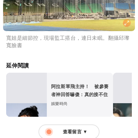
寬姐是細節控，現場監工搭台，連日未眠。翻攝邱瓈
寬臉書
延伸閱讀
阿拉斯單飛主持！ 被參賽
者神回答嚇傻：真的接不住
娛樂時尚
查看留言 ▼