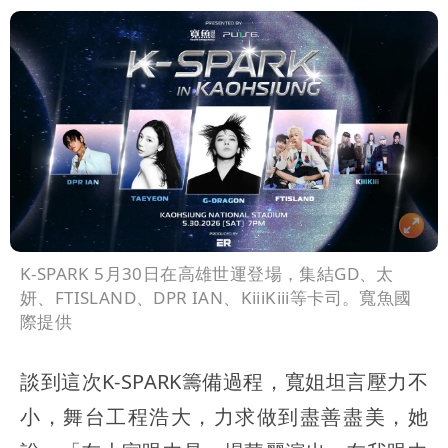
K-SPARK 5月30日在高雄世運登場，集結GD、太
妍、FTISLAND、DPR IAN、KiiiKiii等卡司。寬魚國
際提供
談到這次K-SPARK籌備過程，寬姐坦言壓力不
小，舞台工程浩大，力求做到盡善盡美，她