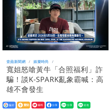
期 要改到8/30壓軸登場
星巴克聯名泡泡瑪特！星冰樂可拿免費好
康
純棉衣物吸汗「臭到想丟」 內行曝原
因！2材質夏天別穿
王祖賢息影22年罕見現身機場 59歲零
修圖真實狀態曝光
Loaded
:
Unmute
100.00%
壹蘋新聞網
娛樂時尚
寬姐怒嗆黃牛「合照福利」詐
騙！談K-SPARK亂象霸喊：高
雄不會發生
設為
贊助
我要