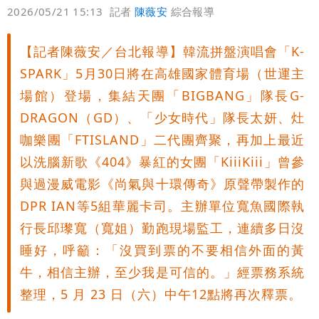
偏好
壹蘋
爆料
2026/05/21 15:13
記者
陳薇安
綜合報導
【記者陳薇安／台北報導】韓流拼盤演唱會「K-
SPARK」5月30日將在高雄國家體育場（世運主
場館）登場，集結天團「BIGBANG」隊長G-
DRAGON（GD）、「少女時代」隊長太妍、灶
咖樂團「FTISLAND」二代團齊聚，再加上最近
以洗腦新歌《404》暴紅的女團「KiiiKiii」曾參
與過漫威電影《尚氣與十環傳奇》原聲帶製作的
DPR IAN等5組華麗卡司。主辦單位寬魚國際執
行長邱瓈寬（寬姐）勤跑現場監工，連續多日沒
睡好，呼籲：「沒買到票的不要相信外面的黃
牛，相信主辦，至少我是可信的。」經票務系統
整理，5 月 23 日（六）中午12點將再次釋票。