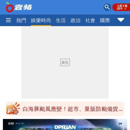
焦點
熱門
娛樂時尚
生活
政治
社會
國際
財經股
純棉衣物吸汗「臭到想丟」 內行曝原
因！2材質夏天別穿
王祖賢息影22年罕見現身機場 59歲零
修圖真實狀態曝光
白海豚颱風影響！北捷活動延期一週 貓
空纜車、小巨蛋全面戒備
苦苓拋震撼中國歷史言論！指唐朝根本不
存在 再度被嗆：李白、杜甫用鮮卑文寫
白海豚颱風應變！超市、量販防颱備貨
詩？
180噸 買1送1開搶
颱風白海豚攪局！淡水漁人碼頭煙火秀延