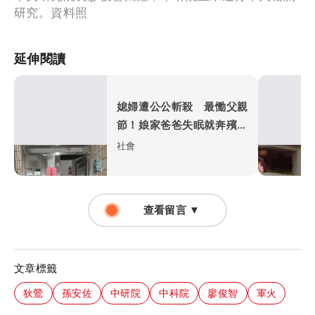
研究。資料照
延伸閱讀
媳婦遭公公斬殺 最慟父親
節！娘家爸爸失眠就奔殯儀
館...
社會
查看留言 ▼
文章標籤
狄鶯
孫安佐
中研院
中科院
廖俊智
軍火