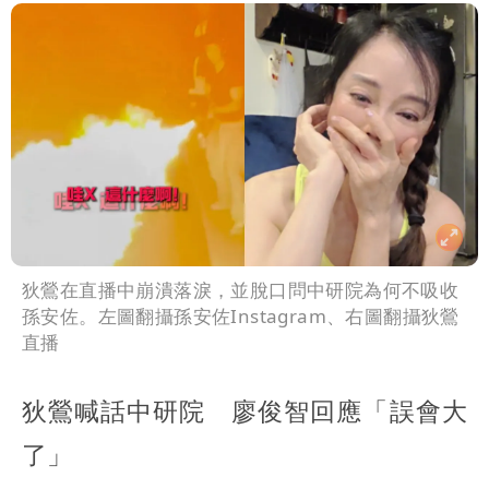
狄鶯在直播中崩潰落淚，並脫口問中研院為何不吸收
孫安佐。左圖翻攝孫安佐Instagram、右圖翻攝狄鶯
直播
狄鶯喊話中研院 廖俊智回應「誤會大
了」