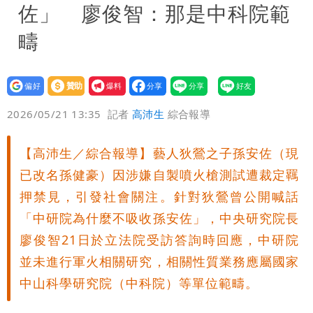
佐」 廖俊智：那是中科院範
疇
設為
贊助
我要
偏好
壹蘋
爆料
2026/05/21 13:35
記者
高沛生
綜合報導
【高沛生／綜合報導】藝人狄鶯之子孫安佐（現
已改名孫健豪）因涉嫌自製噴火槍測試遭裁定羈
押禁見，引發社會關注。針對狄鶯曾公開喊話
「中研院為什麼不吸收孫安佐」，中央研究院長
廖俊智21日於立法院受訪答詢時回應，中研院
並未進行軍火相關研究，相關性質業務應屬國家
中山科學研究院（中科院）等單位範疇。