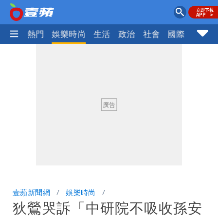
焦點
熱門
娛樂時尚
生活
政治
社會
國際
財經股
壹蘋新聞網
娛樂時尚
狄鶯哭訴「中研院不吸收孫安