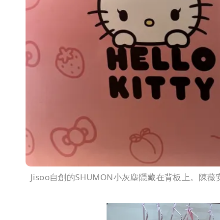
Jisoo自創的SHUMON小灰塵隱藏在背板上。陳薇