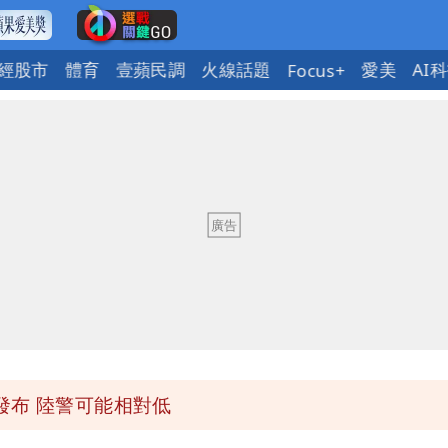
經股市
體育
壹蘋民調
火線話題
愛美
AI
Focus+
「終於能交代」 捐500萬獎學金延續愛
潮變強」 路徑分歧藏警訊：不利強度維持
與進步觀念
 砸重金再買一整桌卡盒
發布 陸警可能相對低