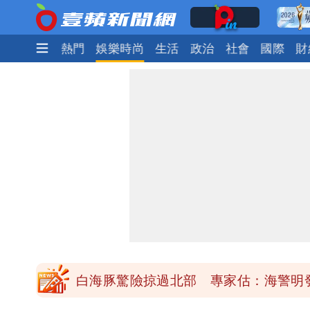
最新
焦點
熱門
娛樂時尚
生活
政治
社會
國際
財
「楊承勳」名字終於公開！被害人父淚喊
白海豚颱風逼近！鄭明典示警「恐遇黑
高希均辭世享耆壽90歲 畢生推動閱讀
內馬爾開到「寶可夢神包」後徹底入坑
白海豚驚險掠過北部 專家估：海警明