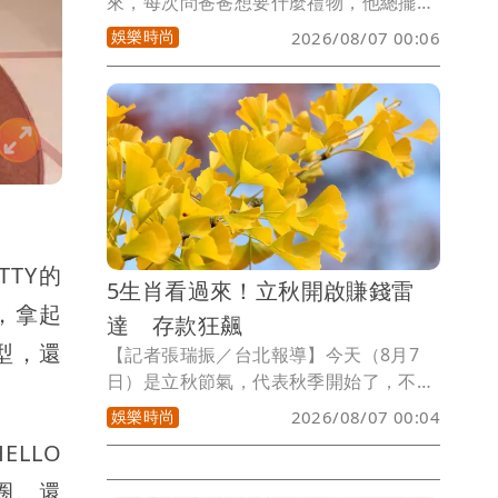
來，每次問爸爸想要什麼禮物，他總擺著
手說千萬別破費，但要是真的兩手空空回
娛樂時尚
2026/08/07 00:06
家，過幾天絕對會發現他臉臭得像苦瓜，
許多爸爸表面裝作毫不在乎，心底卻超級
期待孩子準備的驚喜，小孟塔羅雲蔚老師
揭露以下4個星座爸爸，嘴硬程度無人能
及，內心戲更是多到可以拿奧斯卡獎，今
年千萬別再被他們假裝大氣的台詞騙啦。
TTY的
5生肖看過來！立秋開啟賺錢雷
，拿起
達 存款狂飆
人型，還
【記者張瑞振／台北報導】今天（8月7
日）是立秋節氣，代表秋季開始了，不
過，因台灣氣候依然炎熱，常有「秋老
娛樂時尚
2026/08/07 00:04
虎」的現象，後續天氣才會漸漸轉涼，而
LLO
夏日熱浪漸退，微涼的秋風帶來豐收氣
息，秋天本就是收割好時節，套用在錢包
匙圈。還