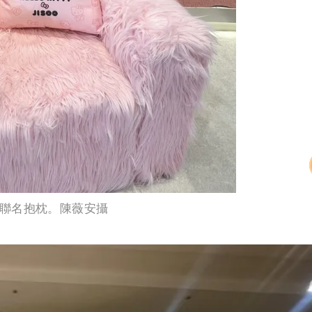
還有聯名抱枕。陳薇安攝