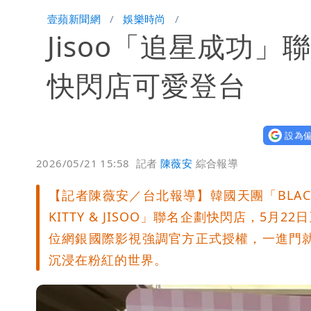
「楊承勳」名字終於公開！被害人父淚喊
壹蘋新聞網
娛樂時尚
Jisoo「追星成功」聯
白海豚颱風逼近！鄭明典示警「恐遇黑
快閃店可愛登台
設為偏
2026/05/21 15:58
記者
陳薇安
綜合報導
【記者陳薇安／台北報導】韓國天團「BLACK
KITTY & JISOO」聯名企劃快閃店，5
位網銀國際影視強調官方正式授權，一進門就能看
沉浸在粉紅的世界。