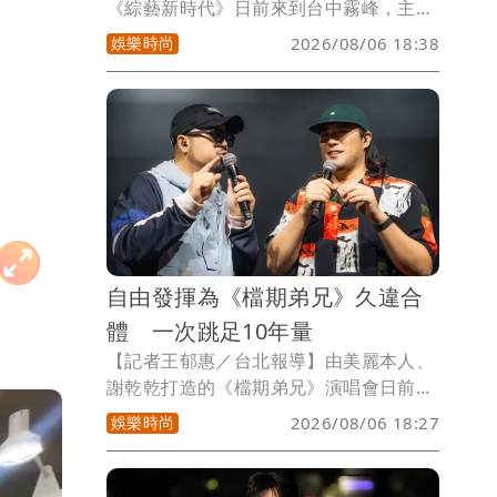
《綜藝新時代》日前來到台中霧峰，主持
人阿翔、楊繡惠、李雅英、檸檬以及藝人
娛樂時尚
2026/08/06 18:38
來賓李晧禎在國立臺灣美術館開場，阿翔
分享這裡是全台最大的公立美術館，放眼
全亞洲也是數一數二的特色美術館。
自由發揮為《檔期弟兄》久違合
體 一次跳足10年量
【記者王郁惠／台北報導】由美麗本人、
謝乾乾打造的《檔期弟兄》演唱會日前登
場，首度採「日班」與「夜班」雙場形
娛樂時尚
2026/08/06 18:27
式，一天舉辦兩場演出，並以「把拍攝現
場搬進演唱會」為概念，結合直播、MV
拍攝、Reaction及即興互動，讓歌迷不只