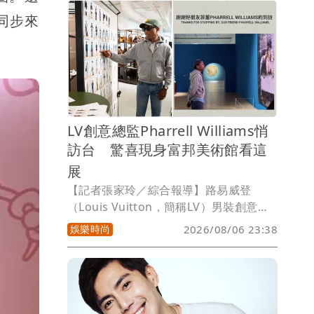
上一點也沒錯，隨著節氣轉換，有些人的
同步來
賺錢雷達突然變得無比敏銳，迎來一波爆
發期，小孟塔羅雲蔚老師揭露以下5個生
肖能在這波換季黃金時刻把存款數字往上
衝。
LV創意總監Pharrell Williams悄
訪台 驚喜現身富邦美術館看這
展
【記者張家玲／綜合報導】路易威登
（Louis Vuitton，簡稱LV）男裝創意總
監「菲董」Pharrell Williams悄悄現蹤台
娛樂時尚
2026/08/06 23:38
灣！富邦美術館今在IG限時動態，分享了
菲董親臨欣賞展覽的照片，寫道「謝謝好
朋友菲董的到訪」，讓時尚迷又驚又喜。