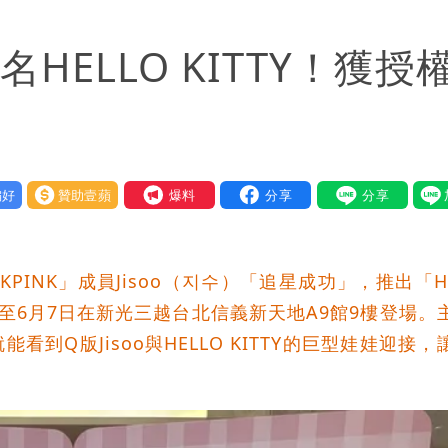
「終於能交代」 捐500萬獎學金延續愛
名HELLO KITTY！獲授
潮變強」 路徑分歧藏警訊：不利強度維持
好
贊助壹蘋
我要爆料
PINK」成員Jisoo（지수）「追星成功」，推出「HE
月22日至6月7日在新光三越台北信義新天地A9館9樓登場。
到Q版Jisoo與HELLO KITTY的巨型娃娃迎接，