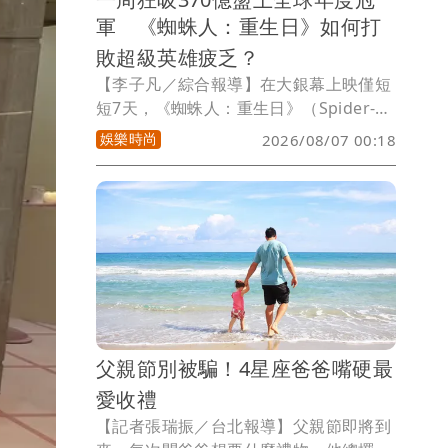
軍 《蜘蛛人：重生日》如何打
敗超級英雄疲乏？
【李子凡／綜合報導】在大銀幕上映僅短
短7天，《蜘蛛人：重生日》（Spider-
Man: Brand New Day）便超越《玩具總
娛樂時尚
2026/08/07 00:18
動員5》，以11.55億美元(約371億元台
幣)全球票房登上今年年度冠軍，也替近
年陷入低潮的超級英雄電影市場注入一劑
強心針。
父親節別被騙！4星座爸爸嘴硬最
愛收禮
【記者張瑞振／台北報導】父親節即將到