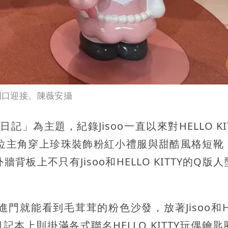
閃店門口迎接。陳薇安攝
換日記」為主題，紀錄Jisoo一直以來對HELLO KI
日常。位主角穿上珍珠裝飾粉紅小禮服與甜酷風格短靴
上不只有Jisoo和HELLO KITTY的Q版
就能看到毛茸茸的粉色沙發，放著Jisoo和HE
記本上則掛滿各式聯名HELLO KITTY玩偶鑰