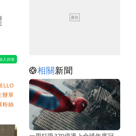
權
相關
新聞
LLO
主辦單
讓粉絲
一周狂吸370億盪上全球年度冠