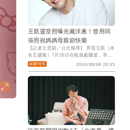
王凱靈堂照曝光藏洋蔥！曾用同
張照祝媽媽母親節快樂
【記者王思穎／台北報導】 男星王凱（本
名王建隆）7月26日在租屋處驟逝，享年
43歲。明（7日）起靈堂連3天開放供親友
娛樂時尚
2026/08/06 20:35
弔唁。今靈堂照片曝光，他穿著白色上
衣，露出陽光溫暖笑容，令人無限懷念。
感傷的是，這張靈堂照片，是王凱生前為
保養品代言而拍攝，曾在母親節時，用這
張照片，發文祝福媽媽母親節快樂，如今
卻是白髮人送黑髮人。