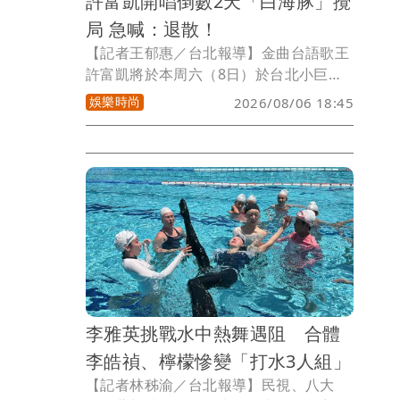
許富凱開唱倒數2天「白海豚」攪
局 急喊：退散！
【記者王郁惠／台北報導】金曲台語歌王
許富凱將於本周六（8日）於台北小巨蛋
舉辦《一五一拾》演唱會，開唱倒數2天
娛樂時尚
2026/08/06 18:45
他積極投入最後彩排，同時也緊盯颱風動
向，盼望天氣放晴，向歌迷喊話一起集
氣，笑說：「白海豚退散！」希望8月8日
父親節當天，所有人都能平安進場，共度
難忘回憶。
李雅英挑戰水中熱舞遇阻 合體
李皓禎、檸檬慘變「打水3人組」
【記者林秭渝／台北報導】民視、八大