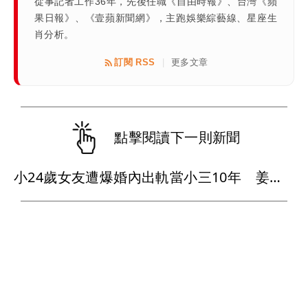
從事記者工作36年，先後任職《自由時報》、台灣《蘋
果日報》、《壹蘋新聞網》，主跑娛樂綜藝線、星座生
肖分析。
訂閱 RSS
更多文章
|
點擊閱讀下一則新聞
小24歲女友遭爆婚內出軌當小三10年 姜厚任懶理反嗆爆料者「頭腦有問題」