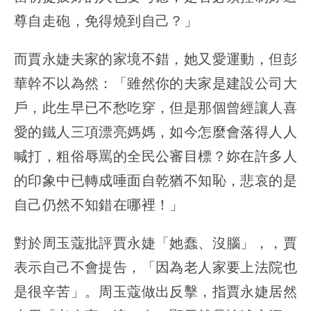
尊自走砲，免得燒到自己？」
而賈永婕夫家的家境不錯，她又愛運動，但彭
華幹不以為然：「雖然你的夫家是建設公司大
戶，此生早已不愁吃穿，但是那個曾經讓人喜
愛的鐵人三項漂亮媽媽，如今怎麼會落得人人
喊打，粗俗辱罵的全民公審目標？妳在許多人
的印象中已轉成唾面自乾猶不知恥，悲哀的是
自己仍然不知錯在哪裡！」
對於周玉蔻批評賈永婕「她蠢、沒腦」，，賈
表示自己不會提告，「因為老人家要上法院也
是很辛苦」。周玉蔻做出反擊，指賈永婕居然