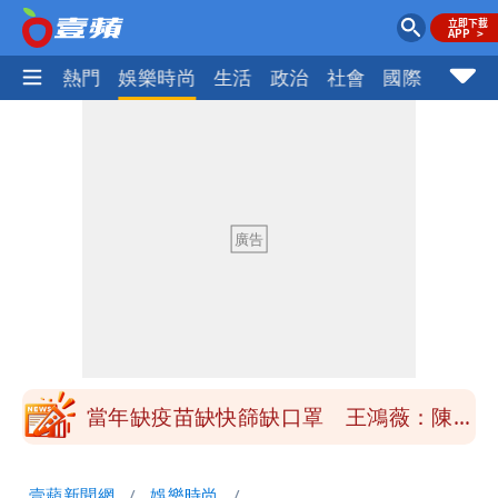
焦點
熱門
娛樂時尚
生活
政治
社會
國際
財經股
慈濟買BNT遭詐10億元 蔡英文：政府
很多謹慎判斷當時未被理解
抄襲造假當上劍橋大學教授 神鬼級履歷
「攏係假」
陳時中給沈伯洋「3個建議」：別因選市
長變猙獰，否則就跟對手一樣
「慈濟別想躲在受害者3字後面」 她：
10.6億顧問費決策過程在哪
當年缺疫苗缺快篩缺口罩 王鴻薇：陳時
中哪來勇氣要別人道歉
兆基風暴！前董座李建成移送北檢 是否
壹蘋新聞網
娛樂時尚