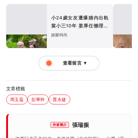
小24歲女友遭爆婚內出軌
當小三10年 姜厚任懶理反
嗆爆料者「頭腦有問題」
娛樂時尚
查看留言 ▼
文章標籤
周玉蔻
彭華幹
賈永婕
張瑞振
作者簡介