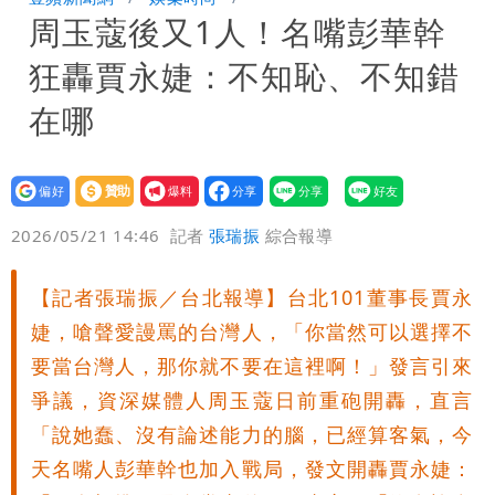
周玉蔻後又1人！名嘴彭華幹
聲押？交保？複訊後揭曉
慈濟買BNT遭詐10億元 蔡英文：政府
狂轟賈永婕：不知恥、不知錯
很多謹慎判斷當時未被理解
抄襲造假當上劍橋大學教授 神鬼級履歷
在哪
「攏係假」
設為
贊助
我要
偏好
壹蘋
爆料
2026/05/21 14:46
記者
張瑞振
綜合報導
【記者張瑞振／台北報導】台北101董事長賈永
婕，嗆聲愛謾罵的台灣人，「你當然可以選擇不
要當台灣人，那你就不要在這裡啊！」發言引來
爭議，資深媒體人周玉蔻日前重砲開轟，直言
「說她蠢、沒有論述能力的腦，已經算客氣，今
天名嘴人彭華幹也加入戰局，發文開轟賈永婕：