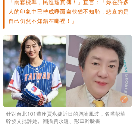
「兩套標準，民進黨真傳！」直言：「妳在許多
人的印象中已轉成唾面自乾猶不知恥，悲哀的是
自己仍然不知錯在哪裡！」
針對台北101董座賈永婕近日的輿論風波，名嘴彭華
幹發文批評她。翻攝賈永婕、彭華幹臉書