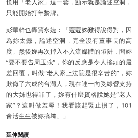
也用「老人家」這一套，顯示就是論述空洞，
只能開始打年齡牌。
彭華幹也轟賈永婕：「蔻蔻姊難得說得對，因
為妳太蠢，論述空洞，完全沒有董事長的高
度。然後妳再次掉入不入流媒體的陷阱，問妳
“要不要告周玉蔻”，你的反應是令人搖頭的最
差回覆，叫做“老人家上法院是很辛苦的”，妳
欺侮了六成的台灣人，現在連一向受綠營支持
的大姊也得罪了，妳有什麼資格說她是“老人
家”？這叫做羞辱！我看該趕緊止損了，101
會活生生被妳搞垮。」
延伸閱讀