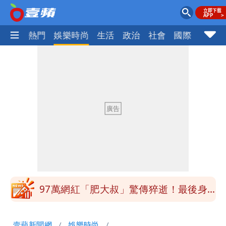
焦點
熱門
娛樂時尚
生活
政治
社會
國際
財經股
白海豚最快下午海警！大雨襲7縣市 明
恐發陸警
蔣萬安民調只贏5％「現任優勢去哪？」
媒體人嘆：真的該緊張了
昔嗆「相信慈濟還民進黨？」她點名：蔣
萬安、柯文哲都該道歉
白海豚游進溫暖海域 對流一夕復活！鄭
明典曝後續變化
97萬網紅「肥大叔」驚傳猝逝！最後身
影曝 網驚覺不對
違約交割拉警報！金管會擬改制 違約1
壹蘋新聞網
娛樂時尚