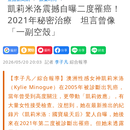
凱莉米洛震撼自曝二度罹癌！
次恐圈存
慈濟遭詐10億！律師看聲明揪「3點
2021年秘密治療 坦言曾像
怪」：不像被害人
藍昔狂譙擋疫苗 慈濟真變「世紀大騙
「一副空殼」
局」！網朝聖翻車文笑了
川普出重手！禁中國機器人、逆變器進
設為
贊助
我要
口 防北京滲透供應鏈
慈濟被騙10億！陳時中一語成讖 王必
偏好
壹蘋
爆料
2026/05/20 20:03
記者
李子凡
綜合報導
勝：時間久看出睿智
白海豚路徑「搖擺」 暴風圈估擦沿岸！
【李子凡／綜合報導】澳洲性感女神凱莉米洛
可能籠罩4縣市
白海豚4個關鍵時間點！專家：明晚起風
（Kylie Minogue）在2005年被診斷出乳癌，
雨最大
老公外遇修復內幕！欣西亞曬牽手照「2
當年曾受到高度關注，更帶動「凱莉效應」，有
大量女性接受檢查。沒想到，她在最新推出的紀
人身體卻僵硬」
白海豚最快下午海警！大雨襲7縣市 明
錄片《凱莉米洛：國寶級天后》驚人自曝，她後
來在2021年第二度被診斷出罹癌。但她未透露
恐發陸警
蔣萬安民調只贏5％「現任優勢去哪？」