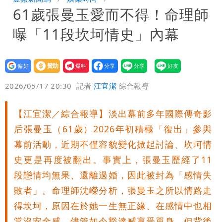
61歲張曼玉愛而不得！命理師
署：本島陸警機率低
男童躍下2.6米高台摔斷腳後跟 妹妹揭
曝「11段坎坷情史」內幕
原因「模仿超人力霸王」
買BNT遭詐10億元 王尚智疑「慈濟決
策高層牽涉其中」才不提告
設為
贊助
我要
偏好
壹蘋
爆料
2026/05/17 20:30
記者
江宜潔
綜合報導
【江宜潔／綜合報導】淡出幕前多年國際傳奇影
后張曼玉（61歲）2026年初積極「復出」參與
幕前活動，近期不僅容貌變化掀起討論、坎坷情
史更是再度被翻出。事實上，張曼玉歷經了11
段戀情均無果、還離過婚，因此被封為「感情失
敗者」。命理師沈嶸分析，張曼玉之所以情路走
得坎坷，原因在於她一生無正緣、在感情中也相
當沒安全感，儘管如今豁達喊享受單身，但背後