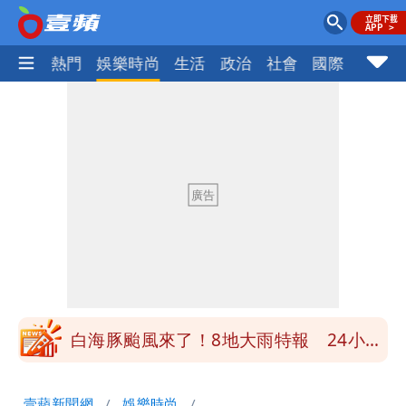
焦點
熱門
娛樂時尚
生活
政治
社會
國際
財經股
男童躍下2.6米高台摔斷腳後跟 妹妹揭
原因「模仿超人力霸王」
買BNT遭詐10億元 王尚智疑「慈濟決
策高層牽涉其中」才不提告
柯文哲陪媽媽過父親節 分享「爸爸留給
我最重要的一課」
慈濟內部信流出！公開遭騙10億採購過
程
白海豚颱風來了！8地大雨特報 24小時
恐下500毫米
白海豚接近「北台灣大雨特報」 氣象
壹蘋新聞網
娛樂時尚