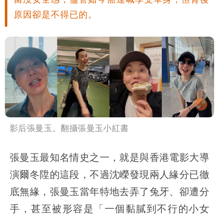
原因卻是不得已的。
影后張曼玉。翻攝張曼玉小紅書
張曼玉最知名情史之一，就是與香港電影大導
演爾冬陞的這段，不過沈嶸發現兩人緣分已徹
底無緣，張曼玉當年特地去弄了兔牙、卻遭分
手，甚至被形容是「一個黏膩到不行的小女