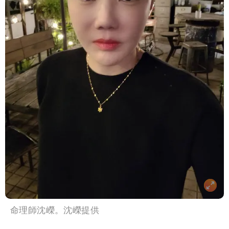
命理師沈嶸。沈嶸提供