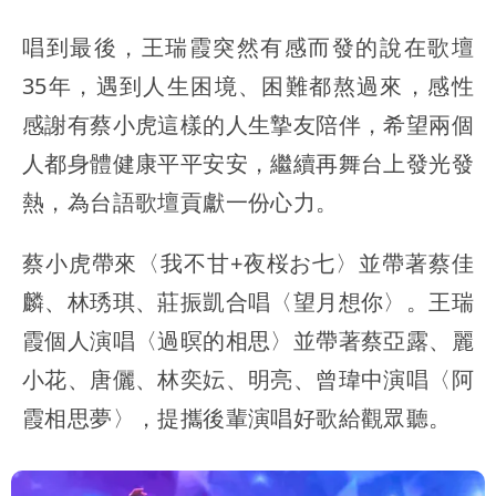
唱到最後，王瑞霞突然有感而發的說在歌壇
35年，遇到人生困境、困難都熬過來，感性
感謝有蔡小虎這樣的人生摯友陪伴，希望兩個
人都身體健康平平安安，繼續再舞台上發光發
熱，為台語歌壇貢獻一份心力。
蔡小虎帶來〈我不甘+夜桜お七〉並帶著蔡佳
麟、林琇琪、莊振凱合唱〈望月想你〉。王瑞
霞個人演唱〈過暝的相思〉並帶著蔡亞露、麗
小花、唐儷、林奕妘、明亮、曾瑋中演唱〈阿
霞相思夢〉，提攜後輩演唱好歌給觀眾聽。