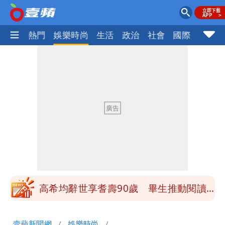
焦點
熱門
娛樂時尚
生活
政治
社會
國際
財經股
「楊承勳」名字終於公開！被害人父淚喊
「終於能交代」 捐500萬獎學金延續愛
白海豚颱風逼近！鄭明典示警「恐遇黑潮
變強」 路徑分歧藏警訊：不利強度維持
高希均辭世享耆壽90歲 畢生推動閱讀
與進步觀念
內馬爾開到「寶可夢神包」後徹底入坑
壹蘋新聞網
娛樂時尚