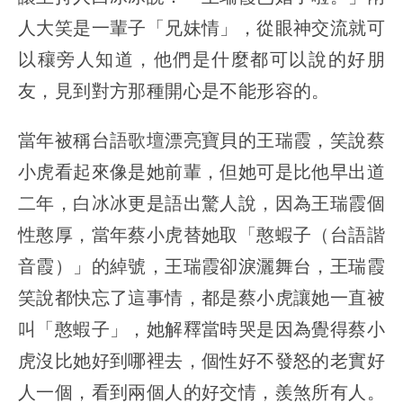
人大笑是一輩子「兄妹情」，從眼神交流就可
以穰旁人知道，他們是什麼都可以說的好朋
友，見到對方那種開心是不能形容的。
當年被稱台語歌壇漂亮寶貝的王瑞霞，笑說蔡
小虎看起來像是她前輩，但她可是比他早出道
二年，白冰冰更是語出驚人說，因為王瑞霞個
性憨厚，當年蔡小虎替她取「憨蝦子（台語諧
音霞）」的綽號，王瑞霞卻淚灑舞台，王瑞霞
笑說都快忘了這事情，都是蔡小虎讓她一直被
叫「憨蝦子」，她解釋當時哭是因為覺得蔡小
虎沒比她好到哪裡去，個性好不發怒的老實好
人一個，看到兩個人的好交情，羨煞所有人。