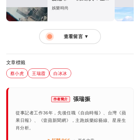
日》如何打敗超級英雄疲
娛樂時尚
乏？
查看留言 ▼
文章標籤
蔡小虎
王瑞霞
白冰冰
張瑞振
作者簡介
從事記者工作36年，先後任職《自由時報》、台灣《蘋
果日報》、《壹蘋新聞網》，主跑娛樂綜藝線、星座生
肖分析。