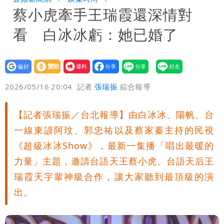
分享
蔡小虎牽手王瑞霞還深情對
砸重金再買一整桌卡盒
白海豚驚險掠過北部 專家估：海警明發
看 白冰冰虧：她已婚了
布 陸警可能相對低
「楊承勳」名字終於公開！被害人父淚喊
「終於能交代」 捐500萬獎學金延續愛
白海豚颱風逼近！鄭明典示警「恐遇黑潮
設為
贊助
我要
偏好
壹蘋
爆料
2026/05/16 20:04
記者
張瑞振
綜合報導
變強」 路徑分歧藏警訊：不利強度維持
【記者張瑞振／台北報導】由白冰冰、陽帆、台
一線東諺阿玟、郭忠祐以及蔡家蓁主持的民視
《超級冰冰Show》，最新一集播「唱出最暖的
力量」主題，邀請台語天王蔡小虎、台語天后王
瑞霞天字輩神級合作，讓大家聽到最頂級的演
出。