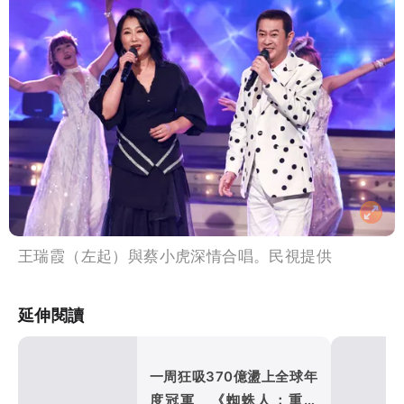
王瑞霞（左起）與蔡小虎深情合唱。民視提供
延伸閱讀
一周狂吸370億盪上全球年
度冠軍 《蜘蛛人：重生