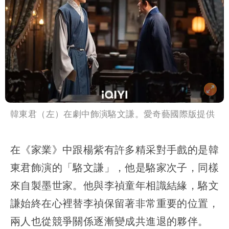
韓東君（左）在劇中飾演駱文謙。愛奇藝國際版提供
在《家業》中跟楊紫有許多精采對手戲的是韓
東君飾演的「駱文謙」，他是駱家次子，同樣
來自製墨世家。他與李禎童年相識結緣，駱文
謙始終在心裡替李禎保留著非常重要的位置，
兩人也從競爭關係逐漸變成共進退的夥伴。