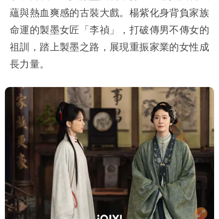
蘊與熱血爽感的古裝大戲。楊紫化身背負家族
命運的製墨女匠「李禎」，打破傳男不傳女的
祖訓，踏上製墨之路，展現重振家業的女性成
長力量。