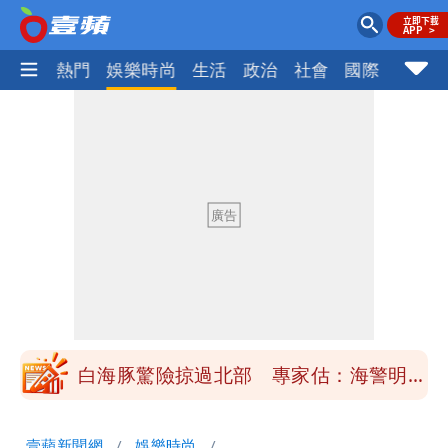
焦點
熱門
娛樂時尚
生活
政治
社會
國際
財經股
「楊承勳」名字終於公開！被害人父淚喊
「終於能交代」 捐500萬獎學金延續愛
白海豚颱風逼近！鄭明典示警「恐遇黑潮
變強」 路徑分歧藏警訊：不利強度維持
高希均辭世享耆壽90歲 畢生推動閱讀
與進步觀念
內馬爾開到「寶可夢神包」後徹底入坑
砸重金再買一整桌卡盒
白海豚驚險掠過北部 專家估：海警明發
布 陸警可能相對低
「楊承勳」名字終於公開！被害人父淚喊
壹蘋新聞網
娛樂時尚