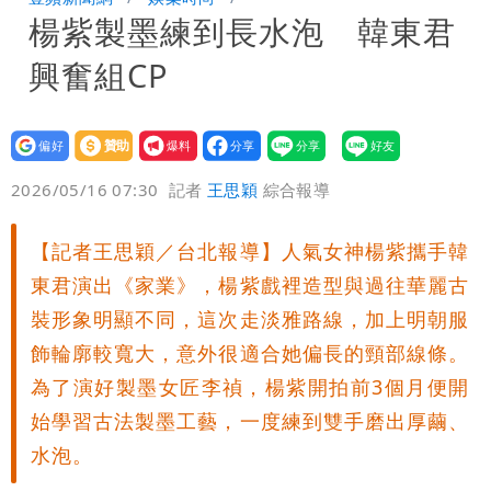
楊紫製墨練到長水泡 韓東君
「終於能交代」 捐500萬獎學金延續愛
白海豚颱風逼近！鄭明典示警「恐遇黑潮
興奮組CP
變強」 路徑分歧藏警訊：不利強度維持
設為
贊助
我要
偏好
壹蘋
爆料
2026/05/16 07:30
記者
王思穎
綜合報導
【記者王思穎／台北報導】人氣女神楊紫攜手韓
東君演出《家業》，楊紫戲裡造型與過往華麗古
裝形象明顯不同，這次走淡雅路線，加上明朝服
飾輪廓較寬大，意外很適合她偏長的頸部線條。
為了演好製墨女匠李禎，楊紫開拍前3個月便開
始學習古法製墨工藝，一度練到雙手磨出厚繭、
水泡。