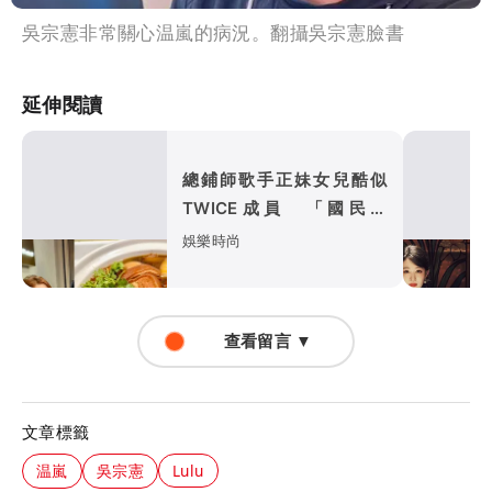
吳宗憲非常關心温嵐的病況。翻攝吳宗憲臉書
延伸閱讀
總鋪師歌手正妹女兒酷似
TWICE成員 「國民岳
父」被追殺一個月食譜曝光
娛樂時尚
查看留言 ▼
文章標籤
温嵐
吳宗憲
Lulu