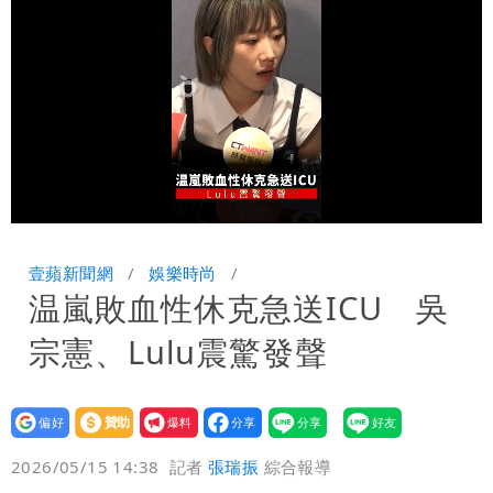
怪」：不像被害人
藍昔狂譙擋疫苗 慈濟真變「世紀大騙
局」！網朝聖翻車文笑了
川普出重手！禁中國機器人、逆變器進
口 防北京滲透供應鏈
慈濟被騙10億！陳時中一語成讖 王必
勝：時間久看出睿智
白海豚路徑「搖擺」 暴風圈估擦沿岸！
Loaded
:
Unmute
43.21%
可能籠罩4縣市
白海豚4個關鍵時間點！專家：明晚起風
壹蘋新聞網
娛樂時尚
温嵐敗血性休克急送ICU 吳
雨最大
老公外遇修復內幕！欣西亞曬牽手照「2
宗憲、Lulu震驚發聲
人身體卻僵硬」
白海豚最快下午海警！大雨襲7縣市 明
恐發陸警
蔣萬安民調只贏5％「現任優勢去哪？」
設為
贊助
我要
偏好
壹蘋
爆料
2026/05/15 14:38
記者
張瑞振
綜合報導
媒體人嘆：真的該緊張了