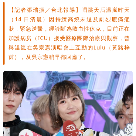
【記者張瑞振／台北報導】唱跳天后温嵐昨天
（14 日清晨）因持續高燒未退及劇烈腹痛症
狀，緊急送醫，經診斷為敗血性休克，目前正在
加護病房（ICU）接受醫療團隊治療與觀察，曾
與溫嵐在吳宗憲演唱會上互動的Lulu（黃路梓
茵），及吳宗憲稍早都回應了。