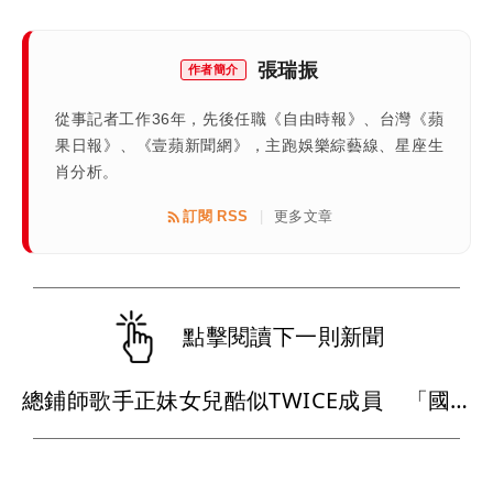
張瑞振
作者簡介
從事記者工作36年，先後任職《自由時報》、台灣《蘋
果日報》、《壹蘋新聞網》，主跑娛樂綜藝線、星座生
肖分析。
訂閱 RSS
更多文章
|
點擊閱讀下一則新聞
總鋪師歌手正妹女兒酷似TWICE成員 「國民岳父」被追殺一個月食譜曝光