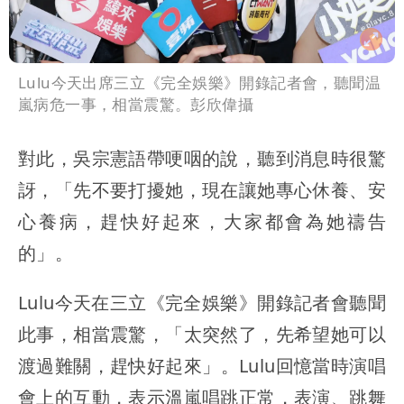
Lulu今天出席三立《完全娛樂》開錄記者會，聽聞温
嵐病危一事，相當震驚。彭欣偉攝
對此，吳宗憲語帶哽咽的說，聽到消息時很驚
訝，「先不要打擾她，現在讓她專心休養、安
心養病，趕快好起來，大家都會為她禱告
的」。
Lulu今天在三立《完全娛樂》開錄記者會聽聞
此事，相當震驚，「太突然了，先希望她可以
渡過難關，趕快好起來」。Lulu回憶當時演唱
會上的互動，表示溫嵐唱跳正常，表演、跳舞