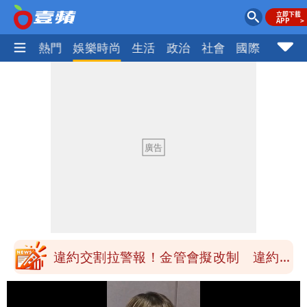
焦點
熱門
娛樂時尚
生活
政治
社會
國際
財經股
白海豚最快下午海警！大雨襲7縣市 明
恐發陸警
蔣萬安民調只贏5％「現任優勢去哪？」
媒體人嘆：真的該緊張了
白海豚游進溫暖海域 對流一夕復活！鄭
明典曝後續變化
97萬網紅「肥大叔」驚傳猝逝！最後身
影曝 網驚覺不對
違約交割拉警報！金管會擬改制 違約1
次恐圈存
慈濟遭詐10億！律師看聲明揪「3點