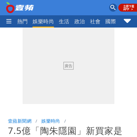
焦點
熱門
娛樂時尚
生活
政治
社會
國際
財經股
壹蘋新聞網
娛樂時尚
7.5億「陶朱隱園」新買家是