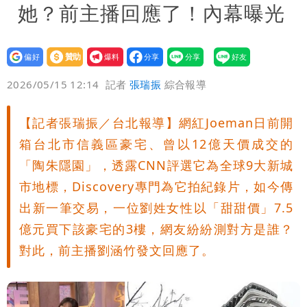
她？前主播回應了！內幕曝光
設為
贊助
我要
偏好
壹蘋
爆料
2026/05/15 12:14
記者
張瑞振
綜合報導
【記者張瑞振／台北報導】網紅Joeman日前開
箱台北市信義區豪宅、曾以12億天價成交的
「陶朱隱園」，透露CNN評選它為全球9大新城
市地標，Discovery專門為它拍紀錄片，如今傳
出新一筆交易，一位劉姓女性以「甜甜價」7.5
億元買下該豪宅的3樓，網友紛紛測對方是誰？
對此，前主播劉涵竹發文回應了。