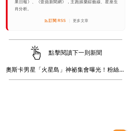
果日報》、《壹蘋新聞網》，主跑娛樂綜藝線、星座生
肖分析。
訂閱 RSS
更多文章
|
點擊閱讀下一則新聞
奧斯卡男星「火星島」神祕集會曝光！粉絲穿白衣朝拜 邪教疑雲再起