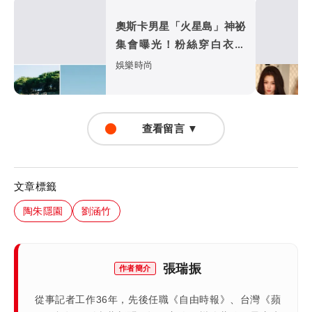
奧斯卡男星「火星島」神祕
集會曝光！粉絲穿白衣朝
拜 邪教疑雲再起
娛樂時尚
查看留言 ▼
文章標籤
陶朱隱園
劉涵竹
張瑞振
作者簡介
從事記者工作36年，先後任職《自由時報》、台灣《蘋