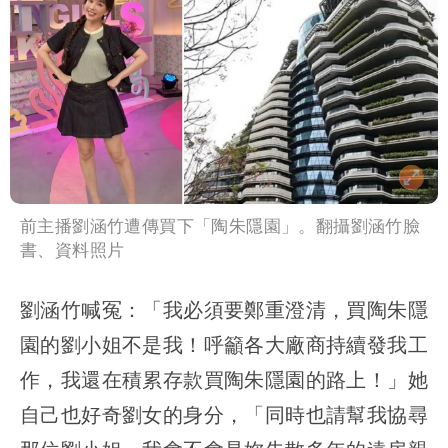
前主播劉涵竹遭傳買下「陶朱隱園」。翻攝劉涵竹臉
書、資料照片
劉涵竹喊冤：「我必須要鄭重澄清，買陶朱隱
園的劉小姐不是我！呼籲各大廠商持續發我工
作，我還在積累存款買陶朱隱園的路上！」她
自己也好奇劉女的身分，「同時也請幫我協尋