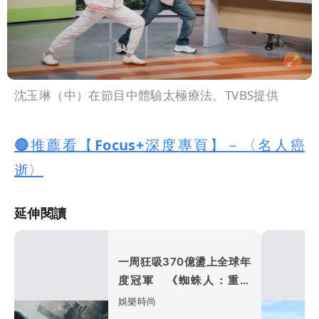
沈玉琳（中）在節目中體驗太極療法。TVBS提供
🔴推薦看【Focus+深度專頁】－〈名人癌
逝〉
延伸閱讀
一周狂吸370億盪上全球年
度冠軍 《蜘蛛人：重生
日》如何打敗超級英雄疲
娛樂時尚
乏？