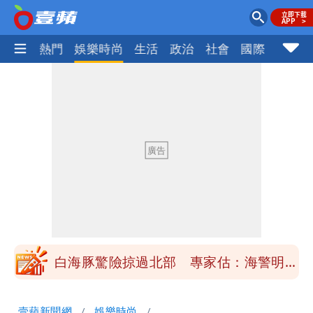
焦點
熱門
娛樂時尚
生活
政治
社會
國際
財經股
「楊承勳」名字終於公開！被害人父淚喊
「終於能交代」 捐500萬獎學金延續愛
白海豚颱風逼近！鄭明典示警「恐遇黑潮
變強」 路徑分歧藏警訊：不利強度維持
高希均辭世享耆壽90歲 畢生推動閱讀
與進步觀念
內馬爾開到「寶可夢神包」後徹底入坑
砸重金再買一整桌卡盒
白海豚驚險掠過北部 專家估：海警明發
布 陸警可能相對低
「楊承勳」名字終於公開！被害人父淚喊
壹蘋新聞網
娛樂時尚