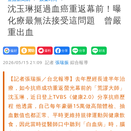
沈玉琳挺過血癌重返幕前！曝
「終於能交代」 捐500萬獎學金延續愛
白海豚颱風逼近！鄭明典示警「恐遇黑潮
化療最無法接受這問題 曾嚴
變強」 路徑分歧藏警訊：不利強度維持
重出血
設為
贊助
我要
偏好
壹蘋
爆料
2026/05/15 21:09
記者
張瑞振
綜合報導
【記者張瑞振／台北報導】去年歷經長達半年治
療，如今抗癌成功重返螢光幕前的「荒謬大師」
沈玉琳，近日登上TVBS《健康2.0》分享抗癌歷
程 他透露，自己每年豪砸15萬做高階體檢、抽
血數值也都正常、平時更維持規律運動與健康飲
食，因此當時從醫師口中聽到「白血病」時，腦