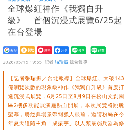
全球爆紅神作《我獨自升
號」藏玄機
國家隊戰績！投資報酬率飆81％ 台積
級》 首個沉浸式展覽6/25起
電一檔狂賺76億
賴清德「總統級嘲諷」嗆爆盧秀燕！8年
在台登場
總帳一次掀翻
70歲姜厚任攜小2輪女友現身！交往原因
設為
贊助
我要
超Man
駐英台北代表處徵助理 薪資99K！工作
偏好
壹蘋
爆料
2026/05/15 19:55
記者
張瑞振
綜合報導
內容讓人看傻
白海豚明恐海警！全台大雨3天「這區下
【記者張瑞振／台北報導】全球爆紅、大破143
到紫爆」
苦茶癌油｜威加2老闆交保！採購、中間
億瀏覽次數的現象級神作《我獨自升級》首度打
商羈押禁見
造沉浸式展覽，6月25日至8月9日在松山文創園
區2樓多功能展演廳熱血開展，本次展覽將跳脫
螢幕，將經典場景帶到獵人眼前，邀請粉絲在今
年夏天追隨主角「成振宇」以人類最弱兵器為修