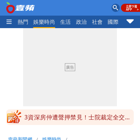
焦點
熱門
娛樂時尚
生活
政治
社會
國際
財經股
白海豚明恐海警！全台大雨3天「這區下
到紫爆」
苦茶癌油｜威加2老闆交保！採購、中間
商羈押禁見
廉航新規「頭頂置物櫃收費」 網崩潰：
上廁所多少？
白海豚路徑變了！專家：離台又更近 暴
風圈逼近岸處
3資深房仲遭聲押禁見！士院裁定全交保
＋限居
UNIQLO涼感衣不涼？店員揭「洗標編
壹蘋新聞網
娛樂時尚