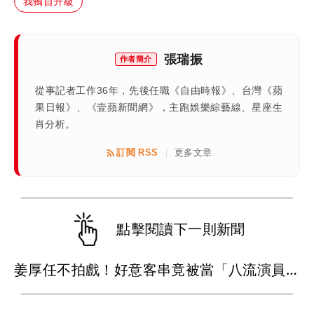
我獨自升級
張瑞振
作者簡介
從事記者工作36年，先後任職《自由時報》、台灣《蘋
果日報》、《壹蘋新聞網》，主跑娛樂綜藝線、星座生
肖分析。
訂閱 RSS
更多文章
|
點擊閱讀下一則新聞
姜厚任不拍戲！好意客串竟被當「八流演員」 靠女友晉升姜總裁