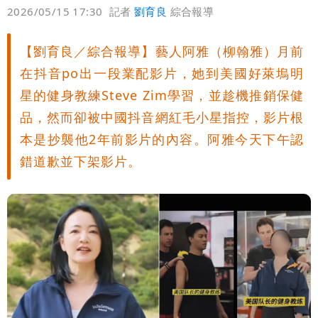
偏好
壹蘋
爆料
2026/05/15 17:30
記者
劉育良
綜合報導
【劉育良／綜合報導】藝人阿雅（柳翰雅）月前
在抖音po出一段業配影片，她到美國好萊塢明
星的健身教練Steve Zim學習，並趁機推銷保健
品，然而卻被中國抖音網紅毛小星指控，影片根
本是抄襲他2年前影片的內容。阿雅今天下午認
錯道歉並下架影片。