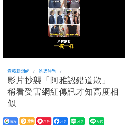
超Man
駐英台北代表處徵助理 薪資99K！工作
內容讓人看傻
白海豚明恐海警！全台大雨3天「這區下
到紫爆」
伊朗撂話美盟友：快勸川普停手！否則報
復
父親節泡湯了！白海豚海警機率飆
Loaded
:
Unmute
100.00%
85％ 這3天恐豪雨
道瓊再創新高！SpaceX「財報失速」蒸
壹蘋新聞網
娛樂時尚
影片抄襲「阿雅認錯道歉」
發7兆
白海豚路徑變了！專家：離台又更近 暴
稱看受害網紅傳訊才知高度相
風圈逼近岸處
似
設為
贊助
我要