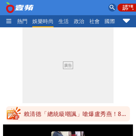
焦點
熱門
娛樂時尚
生活
政治
社會
國際
財經股
道瓊再創新高！SpaceX「財報失速」蒸
發7兆
白海豚路徑變了！專家：離台又更近 暴
風圈逼近岸處
UNIQLO涼感衣不涼？ 店員揭「洗標編
號」藏玄機
國家隊戰績曝光！投資報酬率高達81%
台積電一檔狂賺76億
賴清德「總統級嘲諷」嗆爆盧秀燕！8年
總帳一次掀翻
70歲姜厚任攜小2輪女友現身！交往原因