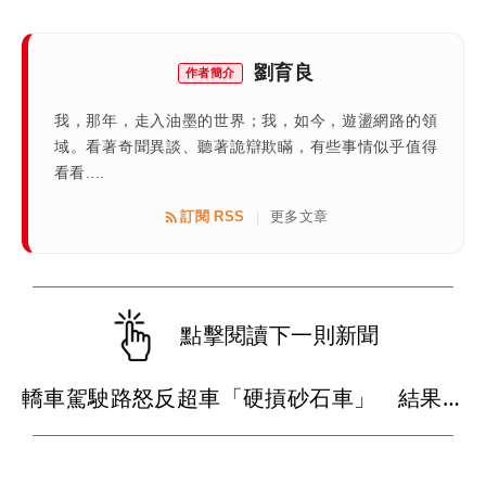
劉育良
作者簡介
我，那年，走入油墨的世界；我，如今，遊盪網路的領
域。看著奇聞異談、聽著詭辯欺瞞，有些事情似乎值得
看看....
訂閱 RSS
更多文章
|
點擊閱讀下一則新聞
轎車駕駛路怒反超車「硬摃砂石車」 結果變成稀巴爛