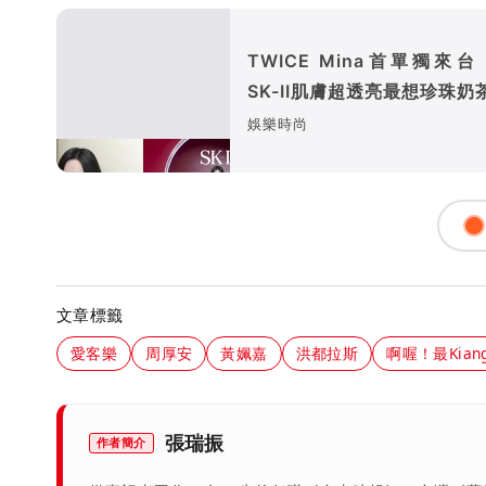
TWICE Mina首單獨來
SK-II肌膚超透亮最想珍珠奶
娛樂時尚
文章標籤
愛客樂
周厚安
黃姵嘉
洪都拉斯
啊喔！最Kia
張瑞振
作者簡介