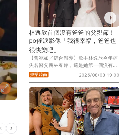
「時間啊好快好快」，4歲愛子大勇在演
唱會尾聲驚喜獻「聲」，嗨翻全場。
林逸欣首個沒有爸爸的父親節！
po催淚影像「我很幸福，爸爸也
很快樂吧」
【曾宛如／綜合報導】歌手林逸欣今年痛
失名醫父親林春銘，這是她第一個沒有爸
爸的父親節，林逸欣po出爸爸在她婚宴上
娛樂時尚
2026/08/08 19:00
獻唱的最後一首歌《你幸福我快樂》，她
要跟在天上的爸爸說「我很幸福，爸爸一
定也很快樂吧」，讓網友看到眼睛濕濕
的，對這段父女情十分感動，表示「爸爸
永遠是妳的天空，現在他已成為星星永遠
守護者妳」。