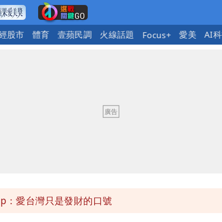
經股市
體育
壹蘋民調
火線話題
愛美
AI
Focus+
今晚至明下午受影響
弱趨勢
區8校停課不停班
OL哀號：在同事眼前顏面盡失
ap：愛台灣只是發財的口號