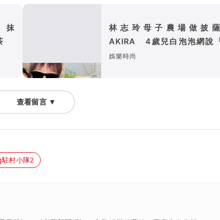
台 抹
林志玲母子農場做披
茶
AKIRA 4歲兒白泡泡網說
媽媽」
娛樂時尚
查看留言 ▼
ng駐村小隊2