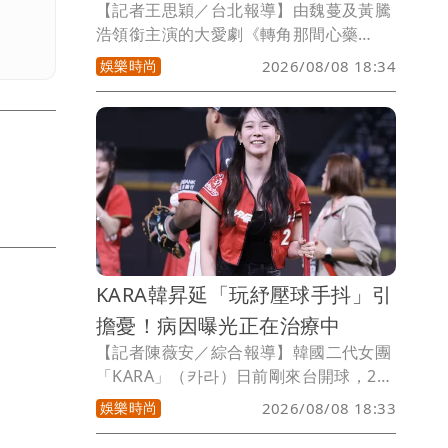
【記者王思穎／台北報導】由魏蔓及黃騰
浩領銜主演的大愛劇《轉角那間心藥
局》，劇情有著多樣的父子關係。黃騰浩
娛樂時尚
2026/08/08 18:34
與童星吳宥儒之間的親子關係，父親的角
色既要嚴厲，又要溫柔，劉育仁因為父親
望子成龍的高壓下而叛逆等。
KARA韓昇延「玩紓壓球手抖」引
擔憂！病因曝光正在治療中
【記者陳薇安／綜合報導】韓國二代女團
「KARA」（카라）日前剛來台開球，22
日還將來舉行見面會。唱韓昇延上月底度
娛樂時尚
2026/08/08 18:33
過38歲生日，當時慶生影片玩起紓壓球，