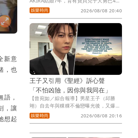
AKIRA結婚7年，育有寶貝兒子大勇已4
歲，今天父親節，AKIRA在工作中，個人
娛樂時尚
2026/08/08 20:40
巡演「URBAN SAVAGE」，今明2天在台
北Clapper Studio登場，愛妻林志玲則在
IG秀出帶著獨自帶著兒子去農場的照片，
她笑說「今天，他親手做了一個 Pizza 蛋
糕送給爸爸，Pizza 上有一個可愛的笑
臉，也裝滿了孩子最純粹的心意」，隔空
全新意
為AKIRA過父親節。
緒，也
王子又引用《聖經》訴心聲
「不怕凶險，因你與我同在」
無語，
【曾宛如／綜合報導】男星王子（邱勝
翊）自去年與粿粿不倫戀曝光後，又爆出
刻，讓
閃兵風波，演藝事業全面停擺，他沉潛多
娛樂時尚
2026/08/08 20:16
她想起
時，今天發文再度引用聖經金句，「Even
though I walk through the valley of
the shadow of death, I will fear no