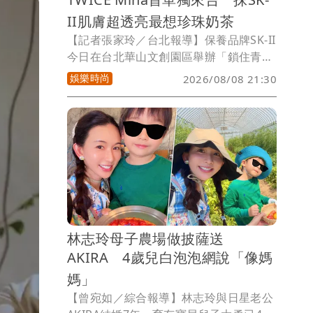
II肌膚超透亮最想珍珠奶茶
【記者張家玲／台北報導】保養品牌SK-II
今日在台北華山文創園區舉辦「鎖住青春
PITERA體驗展」，特別邀請全球品牌大
娛樂時尚
2026/08/08 21:30
使、TWICE成員Mina（名井南）現身，
這也是她首度單獨在台出席活動，透露昨
天就已經先來晃了一圈，表示「台灣的食
物特別想念珍珠奶茶和夜市小吃」。
林志玲母子農場做披薩送
AKIRA 4歲兒白泡泡網說「像媽
媽」
【曾宛如／綜合報導】林志玲與日星老公