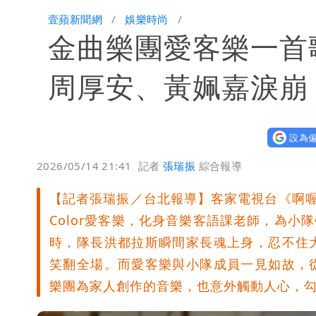
白海豚降雨注意！10縣市豪雨特報 
壹蘋新聞網
娛樂時尚
金曲樂團愛客樂一
颱風白海豚暴風圈縮小 未來強度有減
周厚安、黃姵嘉淚崩
設為偏
2026/05/14 21:41
記者
張瑞振
綜合報導
【記者張瑞振／台北報導】客家電視台《啊喔！
Color愛客樂，化身音樂客語課老師，為小
時，隊長洪都拉斯瞬間家長魂上身，忍不住
笑翻全場。而愛客樂與小隊成員一見如故，
樂團為家人創作的音樂，也意外觸動人心，