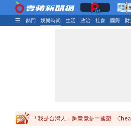
最新
焦點
熱門
娛樂時尚
生活
政治
社會
國際
財
白海豚降雨注意！10縣市豪雨特報 
颱風白海豚暴風圈縮小 未來強度有減
颱風假來了！連江縣明停班課 竹縣山
穿中國貨內褲逛街「整件掉出裙底」 
「我是台灣人」胸章竟是中國製 Che