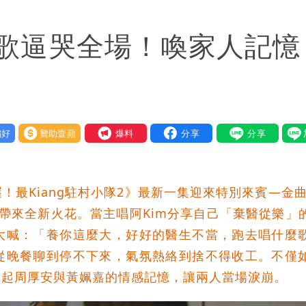
今晚至明下午受影響
首歌逼哭全場！喚家人記
弱趨勢
好
贊助壹蘋
我要爆料
最Kiang駐村小隊2》最新一集迎來特別來賓—金曲
隊帶來全新火花。當主唱阿Kim分享自己「棄醫從樂」
大喊：「養你這麼大，好好的醫生不當，跑去唱什麼
從晚餐聊到停不下來，氣氛熱絡到捨不得收工。不僅
勾起周厚安與黃姵嘉的情感記憶，讓兩人當場淚崩。