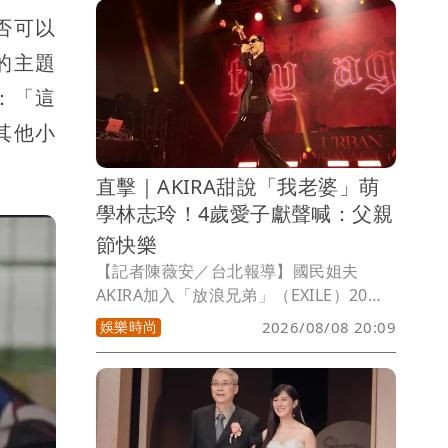
evil, for you are with me, your rod
否可以
and your staff they comfort me」（縱
的主題
使我應走過陰森的幽谷，我不怕凶險，因
你與我同在，祢的杖，祢的竿，都安慰
：「這
我。），訴說心境。
其他小
直擊｜AKIRA甜說「我老婆」萌
學林志玲！4歲愛子獻聲喊：父親
節快樂
【記者陳薇安／台北報導】國民姐夫
AKIRA加入「放浪兄弟」（EXILE）20週
年，首次展開個人巡演「URBAN
娛樂時尚
2026/08/08 20:09
SAVAGE」，今明2天在Clapper Studio
登場，也是巡演最終站。他戴著墨鏡，身
穿黑色西裝帥氣登場，以節奏強烈的
《SAVAGE》揭開序幕，中文大喊「大家
好」，還模仿起老婆林志玲，用中文說