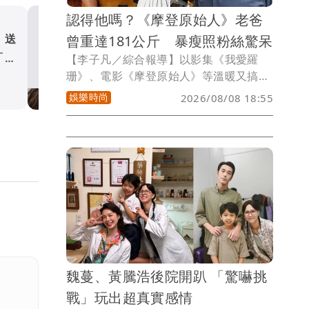
認得他嗎？《摩登原始人》老爸
曾重達181公斤 暴瘦照粉絲驚呆
薩送
王子又引用《聖經》訴心
「像
「不怕凶險，因你與我同在」
【李子凡／綜合報導】以影集《我愛羅
珊》、電影《摩登原始人》等溫暖又搞笑
娛樂時尚
的演出為觀眾熟知的老牌好萊塢男星約翰
娛樂時尚
2026/08/08 18:55
古德曼（John Goodman）最新近照曝
光，讓不少粉絲差點認不出來。
魏蔓、黃騰浩後院開趴 「驚嚇挑
戰」玩出超真實感情