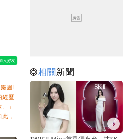
憶
相關
新聞
樂團i
的經歷
歌。」
如此，
TWICE Mina首單獨來台 抹SK-