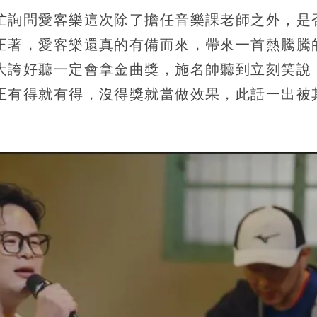
忙詢問愛客樂這次除了擔任音樂課老師之外，是
正著，愛客樂還真的有備而來，帶來一首熱騰騰
大誇好聽一定會拿金曲獎，施名帥聽到立刻笑說
正有得就有得，沒得獎就當做效果，此話一出被
」