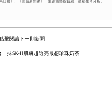
蘋果日報》、《壹蘋新聞網》，主跑娛樂綜藝線、星座生肖分析。
點擊閱讀下一則新聞
來台 抹SK-II肌膚超透亮最想珍珠奶茶