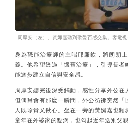
周厚安（左）、黃姵嘉聽到歌聲百感交集。客電視
身為職能治療師的主唱邱廉欽，將朗朗上
義。他希望透過「懷舊治療」，引導長者
能逐步建立自信與安全感。
周厚安聽完後深受觸動，感性分享外公在
但偶爾會有那麼一瞬間，外公彷彿突然「
人既珍貴又揪心。坐在一旁的黃姵嘉也頻
童年在外婆家的點滴，也勾起近年送別父