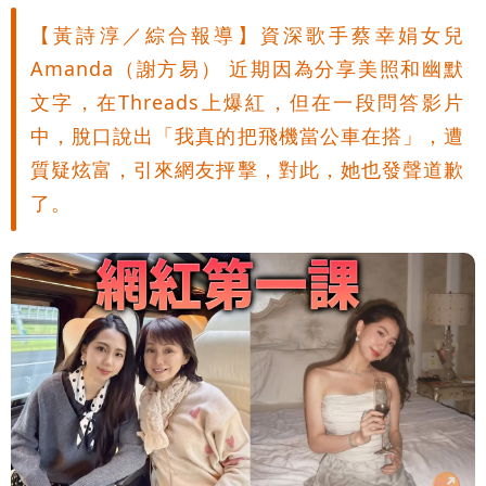
【黃詩淳／綜合報導】資深歌手蔡幸娟女兒
Amanda（謝方易） 近期因為分享美照和幽默
文字，在Threads上爆紅，但在一段問答影片
中，脫口說出「我真的把飛機當公車在搭」，遭
質疑炫富，引來網友抨擊，對此，她也發聲道歉
了。