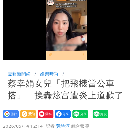
慧芝：今年的送立院345天還在審
穿中國貨內褲逛街「整件掉出裙底」
OL哀號：在同事眼前顏面盡失
Loaded
:
Unmute
100.00%
壹蘋新聞網
娛樂時尚
蔡幸娟女兒「把飛機當公車
搭」 挨轟炫富遭炎上道歉了
設為
贊助
我要
偏好
壹蘋
爆料
2026/05/14 12:14
記者
黃詩淳
綜合報導