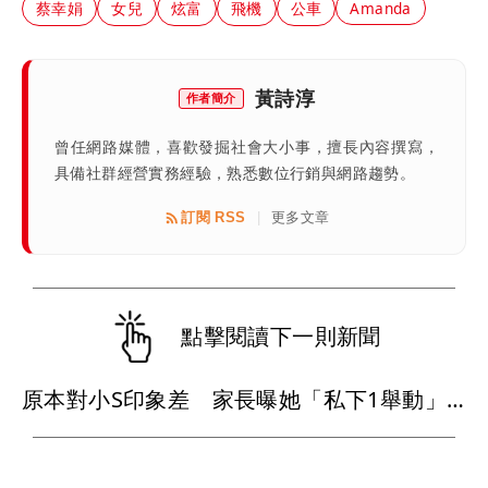
蔡幸娟
女兒
炫富
飛機
公車
Amanda
黃詩淳
作者簡介
曾任網路媒體，喜歡發掘社會大小事，擅長內容撰寫，
具備社群經營實務經驗，熟悉數位行銷與網路趨勢。
訂閱 RSS
更多文章
|
點擊閱讀下一則新聞
原本對小S印象差 家長曝她「私下1舉動」徹底改觀