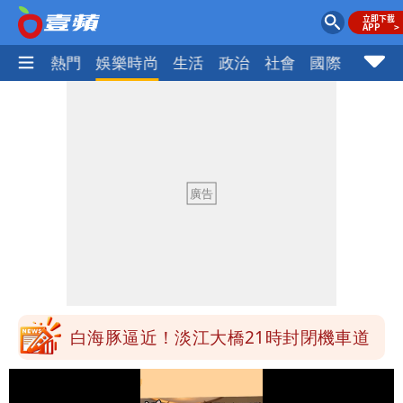
焦點
熱門
娛樂時尚
生活
政治
社會
國際
財經股
明年總預算「史上最強」10大亮點 李
慧芝：今年的送立院345天還在審
穿中國貨內褲逛街「整件掉出裙底」
OL哀號：在同事眼前顏面盡失
「我是台灣人」胸章竟是中國製
Cheap：愛台灣只是發財的口號
白海豚降雨注意！10縣市豪雨特報 今
晚至明下午受影響
白海豚逼近！淡江大橋21時封閉機車道
明年總預算「史上最強」10大亮點 李