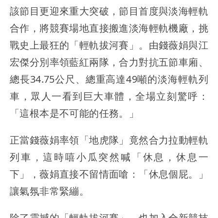
該節目更迎來重大突破，節目首度與淡海輕軌
合作，將競賽場地直接搬進淡海輕軌機廠，挑
戰史上最狂的「輕軌拔河賽」。由錢薇娟與江
宏傑分別率領藍紅兩隊，合力對抗五節車廂、
總長34.75公尺、總重高達49噸的淡海輕軌列
車，眾人一看到巨大車體，全場立刻驚呼：
「這根本是不可能的任務。」
正當錢薇娟率領「地虎隊」竟然合力拉動輕軌
列車，這時嘻小瓜突然喊「休息，休息一
下」，薇娟直接不留情面嗆：「休息個屁。」
讓氣氛非常緊繃。
除了震撼的「輕軌拔河賽」，也加入全新競技