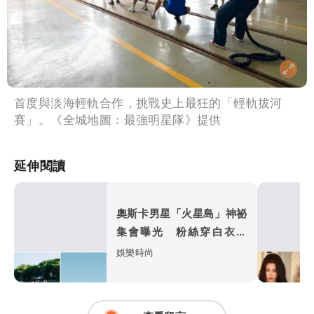
首度與淡海輕軌合作，挑戰史上最狂的「輕軌拔河
賽」。《全城地圖：最強明星隊》提供
延伸閱讀
奧斯卡男星「火星島」神祕
集會曝光 粉絲穿白衣朝
拜、邪教疑雲再起
娛樂時尚