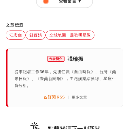
查看留言 ▼
文章標籤
江宏傑
錢薇娟
全城地圖：最強明星隊
張瑞振
作者簡介
從事記者工作36年，先後任職《自由時報》、台灣《蘋
果日報》、《壹蘋新聞網》，主跑娛樂綜藝線、星座生
肖分析。
訂閱 RSS
更多文章
|
點擊閱讀下一則新聞