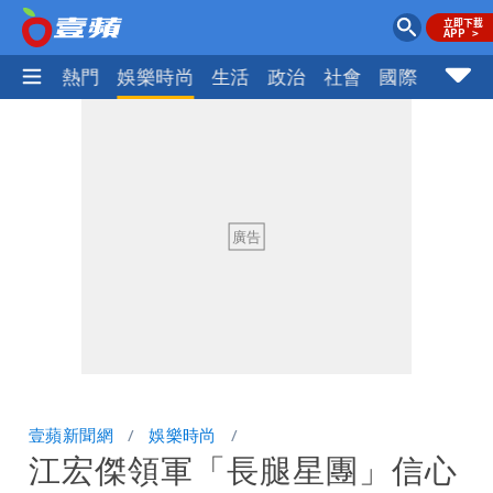
焦點
熱門
娛樂時尚
生活
政治
社會
國際
財經股
壹蘋新聞網
娛樂時尚
江宏傑領軍「長腿星團」信心