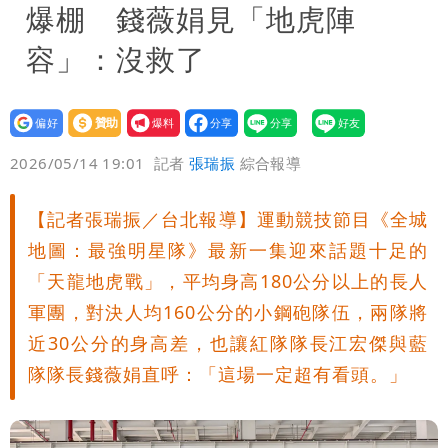
爆棚 錢薇娟見「地虎陣
容」：沒救了
設為
贊助
我要
偏好
壹蘋
爆料
2026/05/14 19:01
記者
張瑞振
綜合報導
【記者張瑞振／台北報導】運動競技節目《全城
地圖：最強明星隊》最新一集迎來話題十足的
「天龍地虎戰」，平均身高180公分以上的長人
軍團，對決人均160公分的小鋼砲隊伍，兩隊將
近30公分的身高差，也讓紅隊隊長江宏傑與藍
隊隊長錢薇娟直呼：「這場一定超有看頭。」