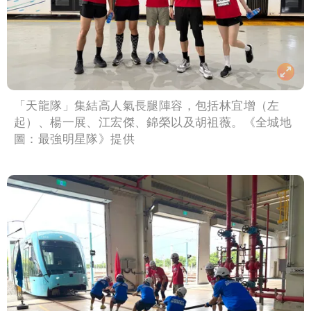
「天龍隊」集結高人氣長腿陣容，包括林宜增（左
起）、楊一展、江宏傑、錦榮以及胡祖薇。《全城地
圖：最強明星隊》提供