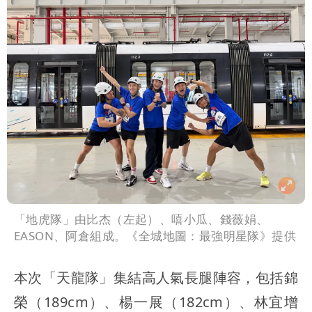
「地虎隊」由比杰（左起）、嘻小瓜、錢薇娟、
EASON、阿倉組成。《全城地圖：最強明星隊》提供
本次「天龍隊」集結高人氣長腿陣容，包括錦
榮（189cm）、楊一展（182cm）、林宜增