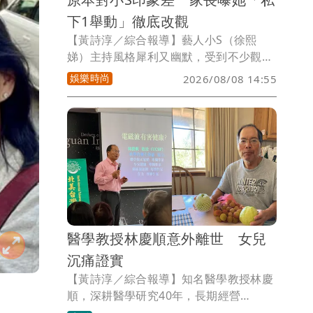
下1舉動」徹底改觀
【黃詩淳／綜合報導】藝人小S（徐熙
娣）主持風格犀利又幽默，受到不少觀眾
喜愛，不過近日有網友透露，本來對她印
娛樂時尚
2026/08/08 14:55
象不佳，但在見過她私下為人時徹底改
觀，大讚她充滿善良、重情重義。
醫學教授林慶順意外離世 女兒
沉痛證實
【黃詩淳／綜合報導】知名醫學教授林慶
順，深耕醫學研究40年，長期經營
「Professorlin.com 科學的養生保健」