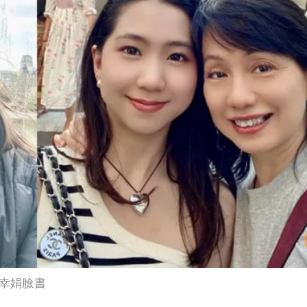
蔡幸娟臉書