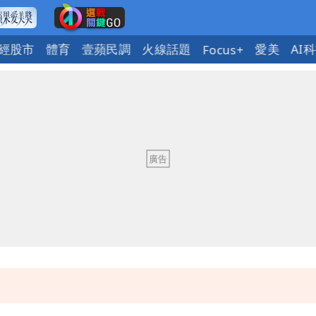
經股市
體育
壹蘋民調
火線話題
愛美
AI
Focus+
慧芝：今年的送立院345天還在審
OL哀號：在同事眼前顏面盡失
ap：愛台灣只是發財的口號
今晚至明下午受影響
慧芝：今年的送立院345天還在審