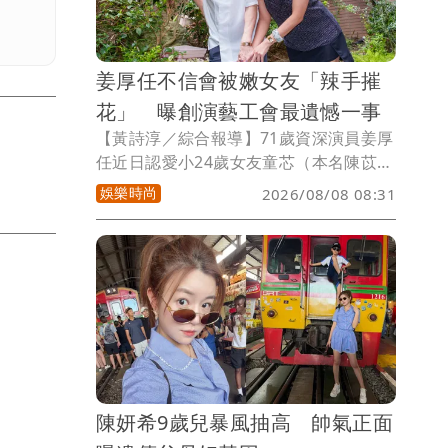
姜厚任不信會被嫩女友「辣手摧
花」 曝創演藝工會最遺憾一事
【黃詩淳／綜合報導】71歲資深演員姜厚
任近日認愛小24歲女友童芯（本名陳苡
孋），女方自稱智商146、有台大「3碩1
娛樂時尚
2026/08/08 08:31
博」高學歷，還坐擁5家公司 ，不過查詢
論文網站卻查無此人遭質疑，連過往婚史
都被起底，他也被提醒小心被詐騙，對
此，姜厚任表示「這句話應該提醒女方才
對吧。」
陳妍希9歲兒暴風抽高 帥氣正面