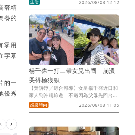
生活
2026/08/08 12:12
高奢精
網站，分享醫學與健康資訊，近日驚傳今
年4月意外離世，她的女兒也證實噩耗，
媽養的
並透露網站未來的運作規劃。
有零用
在字幕
楊千霈一打二帶女兒出國 崩潰
哭得極狼狽
片的一
【黃詩淳／綜合報導】女星楊千霈近日和
她優秀
家人到沖繩旅遊，不過因為父母先回台
灣，她必須一個人帶著兩個女兒，加上上
娛樂時尚
2026/08/08 11:05
個月才動完手術的膝蓋還未痊癒，讓她長
期累積疲憊疼痛與壓力終於潰堤，哭得極
其狼狽，但因為女兒貼心安慰，她也發現
真正的堅強不是什麼都自己扛。