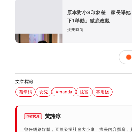
原本對小S印象差 家長曝她
下1舉動」徹底改觀
娛樂時尚
文章標籤
蔡幸娟
女兒
Amanda
炫富
零用錢
黃詩淳
作者簡介
曾任網路媒體，喜歡發掘社會大小事，擅長內容撰寫，