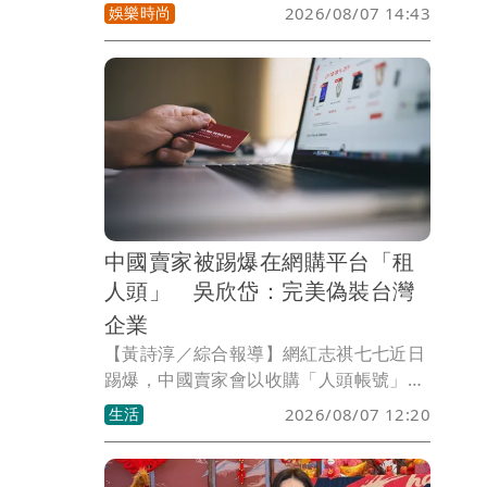
年46歲，曾被視為直播市場競爭對手的丟
娛樂時尚
2026/08/07 14:43
丟妹，也發聲悼念，短短幾句話表達不捨
與祝福 。
中國賣家被踢爆在網購平台「租
人頭」 吳欣岱：完美偽裝台灣
企業
【黃詩淳／綜合報導】網紅志祺七七近日
踢爆，中國賣家會以收購「人頭帳號」的
方式，在蝦皮假冒成台灣本土店家，台灣
生活
2026/08/07 12:20
基進台北市港湖議員參選人吳欣岱見狀痛
批，「這對台灣社會造成兩個極大的危
害」，她也喊話蝦皮等電商網站必須擔起