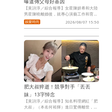
曝遺傳父母好基因
【黃詩淳／綜合報導】女星陳妍希和大陸
男星陳曉離婚後，就專心演藝工作和育
兒，近日她分享和9歲兒子小星星（陳睦
娛樂時尚
2026/08/07 15:50
辰）到泰國旅遊的照片，已長高不少的
他，遺傳父母好基因，讓人驚嘆不已。
肥大叔猝逝！競爭對手「丟丟
妹」13字悼念
【黃詩淳／綜合報導】知名料理網紅「肥
大叔」（本名何裕輝）進日驚傳離世，享