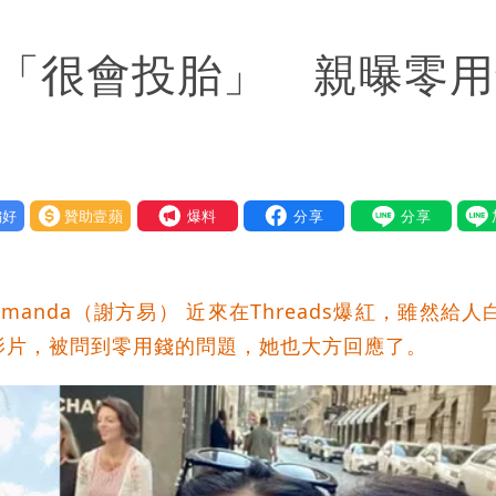
OL哀號：在同事眼前顏面盡失
誇「很會投胎」 親曝零
好
贊助壹蘋
我要爆料
nda（謝方易） 近來在Threads爆紅，雖然給人
影片，被問到零用錢的問題，她也大方回應了。