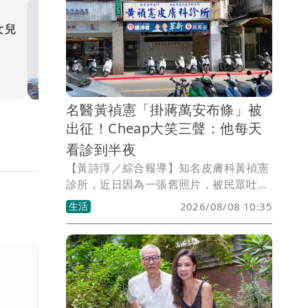
女兒
楊千霈一打二帶女兒出國 
哭得極狼狽
娛樂時尚
名醫黃禎憲「掛蔣萬安布條」被
出征！Cheap大笑三聲：他每天
看診到半夜
【黃詩淳／綜合報導】知名皮膚科黃禎憲
診所，近日因為一張舊照片，被民眾吐槽
「可以避雷，不用去了」，掀起網友熱
生活
2026/08/08 10:35
議，不少人見狀力挺黃禎憲醫師，百萬網
紅Cheap看完也大笑，「黃禎憲是皮膚科
超級名醫，他看診的時候你可能都還沒出
生」。