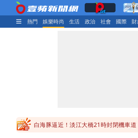
最新
焦點
熱門
娛樂時尚
生活
政治
社會
國際
財
明年總預算「史上最強」10大亮點 李
穿中國貨內褲逛街「整件掉出裙底」 
「我是台灣人」胸章竟是中國製 Che
白海豚降雨注意！10縣市豪雨特報 
白海豚逼近！淡江大橋21時封閉機車道
明年總預算「史上最強」10大亮點 李