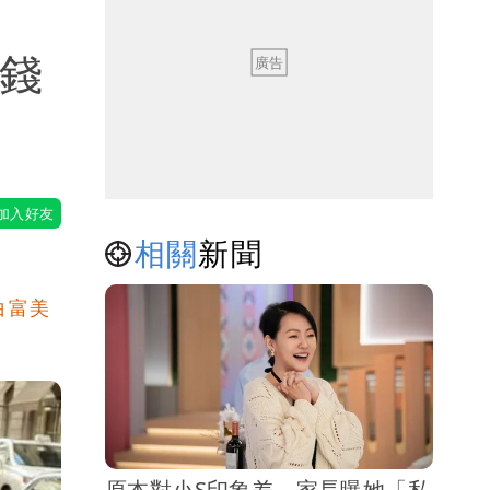
用錢
相關
新聞
白富美
原本對小S印象差 家長曝她「私