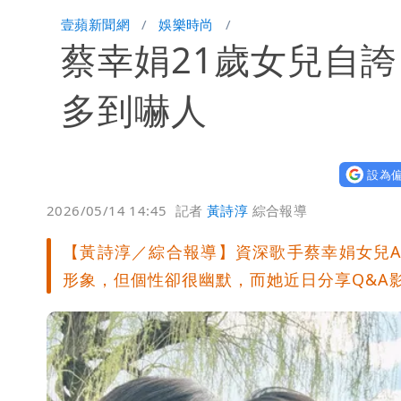
穿中國貨內褲逛街「整件掉出裙底」 
壹蘋新聞網
娛樂時尚
蔡幸娟21歲女兒自
多到嚇人
設為偏
2026/05/14 14:45
記者
黃詩淳
綜合報導
【黃詩淳／綜合報導】資深歌手蔡幸娟女兒Ama
形象，但個性卻很幽默，而她近日分享Q&A