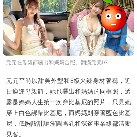
元元在母親節曬出和媽媽合照。翻攝元元IG
元元平時以甜美外型和E級火辣身材著稱，近
日適逢母親節，她也曬出和媽媽的同框照，透
露是媽媽人生第一次穿比基尼的照片，只見她
穿上白色綁帶比基尼，而媽媽則穿著藍色比基
尼，低胸設計讓渾圓雪乳和深邃事業線都清晰
見客。