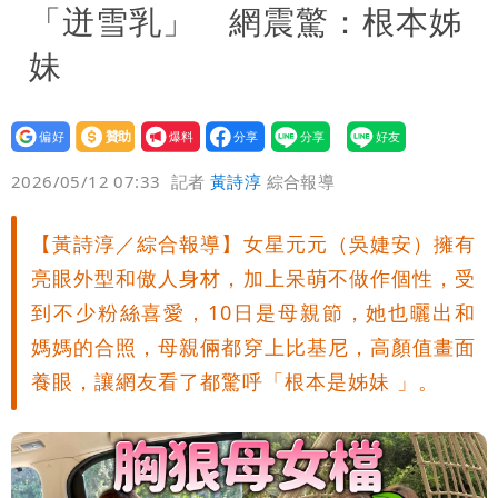
「迸雪乳」 網震驚：根本姊
妹
設為
贊助
我要
偏好
壹蘋
爆料
2026/05/12 07:33
記者
黃詩淳
綜合報導
【黃詩淳／綜合報導】女星元元（吳婕安）擁有
亮眼外型和傲人身材，加上呆萌不做作個性，受
到不少粉絲喜愛，10日是母親節，她也曬出和
媽媽的合照，母親倆都穿上比基尼，高顏值畫面
養眼，讓網友看了都驚呼「根本是姊妹 」。