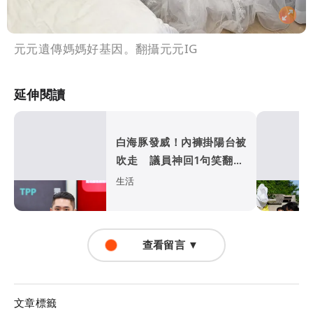
元元遺傳媽媽好基因。翻攝元元IG
延伸閱讀
白海豚發威！內褲掛陽台被
吹走 議員神回1句笑翻10
萬人
生活
查看留言 ▼
文章標籤