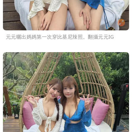
元元曬出媽媽第一次穿比基尼辣照。翻攝元元IG