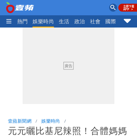
焦點
熱門
娛樂時尚
生活
政治
社會
國際
財經股
壹蘋新聞網
娛樂時尚
元元曬比基尼辣照！合體媽媽