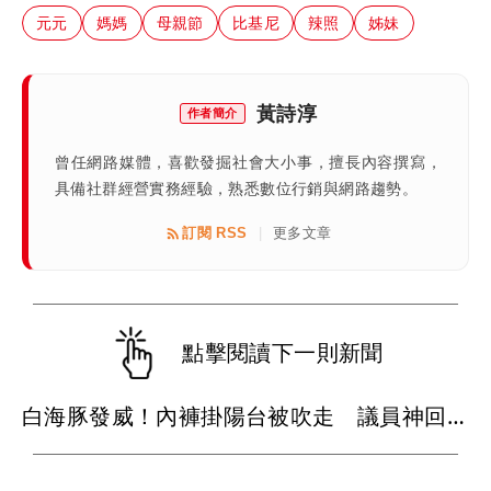
元元
媽媽
母親節
比基尼
辣照
姊妹
黃詩淳
作者簡介
曾任網路媒體，喜歡發掘社會大小事，擅長內容撰寫，
具備社群經營實務經驗，熟悉數位行銷與網路趨勢。
訂閱 RSS
更多文章
|
點擊閱讀下一則新聞
白海豚發威！內褲掛陽台被吹走 議員神回1句笑翻10萬人