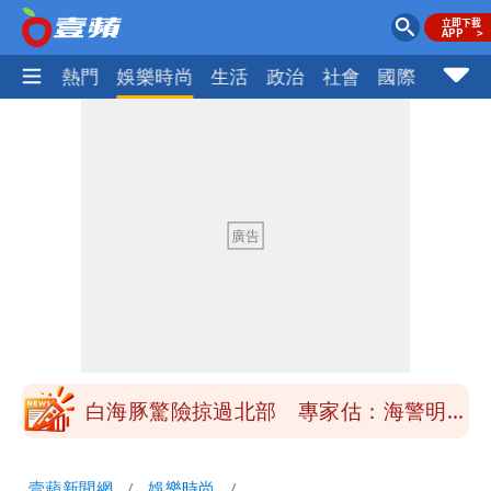
焦點
熱門
娛樂時尚
生活
政治
社會
國際
財經股
「楊承勳」名字終於公開！被害人父淚喊
「終於能交代」 捐500萬獎學金延續愛
白海豚颱風逼近！鄭明典示警「恐遇黑潮
變強」 路徑分歧藏警訊：不利強度維持
高希均辭世享耆壽90歲 畢生推動閱讀
與進步觀念
內馬爾開到「寶可夢神包」後徹底入坑
砸重金再買一整桌卡盒
白海豚驚險掠過北部 專家估：海警明發
布 陸警可能相對低
「楊承勳」名字終於公開！被害人父淚喊
壹蘋新聞網
娛樂時尚