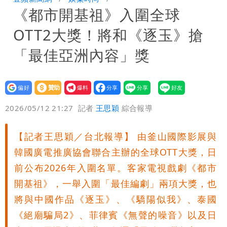
《都市開基祖》入圍全球
「終於能交代」 捐500萬獎學金延續愛
白海豚颱風逼近！鄭明典示警「恐遇黑潮
OTT2大獎！將和《逐玉》搶
變強」 路徑分歧藏警訊：不利強度維持
「最佳亞洲內容」獎
設為
贊助
我要
偏好
壹蘋
爆料
2026/05/12 21:27
記者
王思穎
綜合報導
【記者王思穎／台北報導】 由釜山國際影展與
韓國廣電推廣協會聯合主辦的全球OTT大獎，日
前公布2026年入圍名單。客家電視戲劇《都市
開基祖》，一舉入圍「最佳編劇」兩項大獎，也
將與中國作品《逐玉》、《驕陽似我》、泰國
《絕廟騙局2》、菲律賓《無聲的噪音》以及日