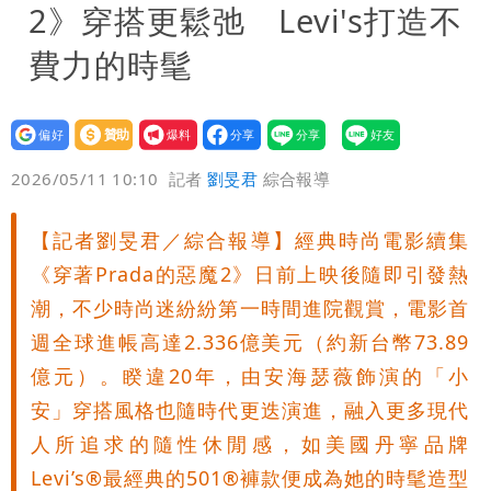
2》穿搭更鬆弛 Levi's打造不
費力的時髦
設為
贊助
我要
偏好
壹蘋
爆料
2026/05/11 10:10
記者
劉旻君
綜合報導
【記者劉旻君／綜合報導】經典時尚電影續集
《穿著Prada的惡魔2》日前上映後隨即引發熱
潮，不少時尚迷紛紛第一時間進院觀賞，電影首
週全球進帳高達2.336億美元（約新台幣73.89
億元）。睽違20年，由安海瑟薇飾演的「小
安」穿搭風格也隨時代更迭演進，融入更多現代
人所追求的隨性休閒感，如美國丹寧品牌
Levi’s®最經典的501®褲款便成為她的時髦造型