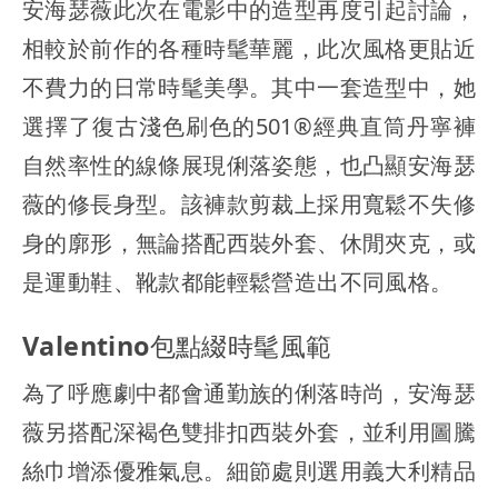
安海瑟薇此次在電影中的造型再度引起討論，
相較於前作的各種時髦華麗，此次風格更貼近
不費力的日常時髦美學。其中一套造型中，她
選擇了復古淺色刷色的501®經典直筒丹寧褲
自然率性的線條展現俐落姿態，也凸顯安海瑟
薇的修長身型。該褲款剪裁上採用寬鬆不失修
身的廓形，無論搭配西裝外套、休閒夾克，或
是運動鞋、靴款都能輕鬆營造出不同風格。
Valentino包點綴時髦風範
為了呼應劇中都會通勤族的俐落時尚，安海瑟
薇另搭配深褐色雙排扣西裝外套，並利用圖騰
絲巾增添優雅氣息。細節處則選用義大利精品