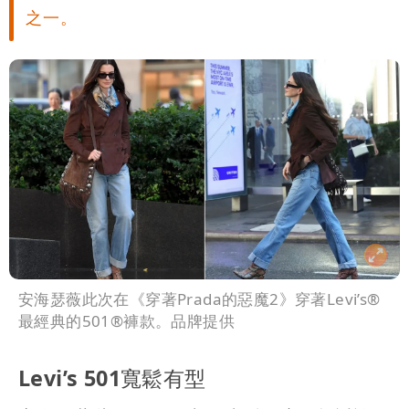
之一。
安海瑟薇此次在《穿著Prada的惡魔2》穿著Levi’s®
最經典的501®褲款。品牌提供
Levi’s 501寬鬆有型