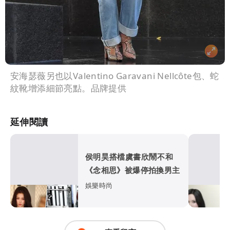
安海瑟薇另也以Valentino Garavani Nellcôte包、蛇
紋靴增添細節亮點。品牌提供
延伸閱讀
侯明昊搭檔虞書欣鬧不和
《念相思》被爆停拍換男主
娛樂時尚