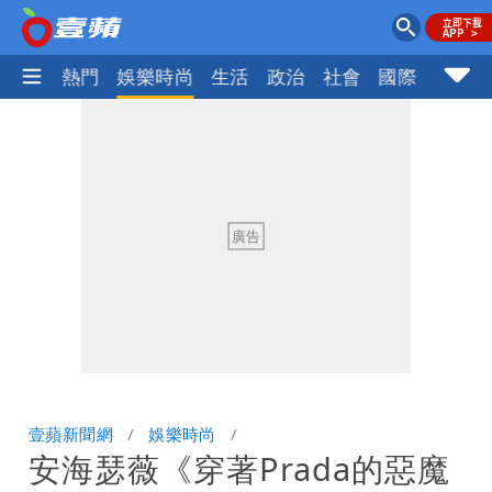
焦點
熱門
娛樂時尚
生活
政治
社會
國際
財經股
壹蘋新聞網
娛樂時尚
安海瑟薇《穿著Prada的惡魔