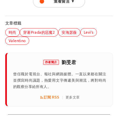
查看留言 ▼
文章標籤
時尚
穿著Prada的惡魔2
安海瑟薇
Levi’s
Valentino
劉旻君
作者簡介
曾任職於電視台、報社與網路媒體。一直以來都在關注
並撰寫時尚議題，熱愛用文字傳遞美與潮流，將對時尚
的觀察分享給所有人。
訂閱 RSS
更多文章
|