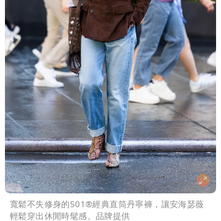
寬鬆不失修身的501®經典直筒丹寧褲，讓安海瑟薇
輕鬆穿出休閒時髦感。品牌提供