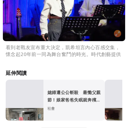
看到老戰友宣布重大決定，凱希坦言內心百感交集，
懷念起20年前一同為舞台奮鬥的時光。時代創藝提供
延伸閱讀
媳婦遭公公斬殺 最慟父親
節！娘家爸爸失眠就奔殯儀
館...
社會