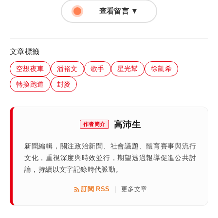
查看留言 ▼
文章標籤
空想夜車
潘裕文
歌手
星光幫
徐凱希
轉換跑道
封麥
高沛生
作者簡介
新聞編輯，關注政治新聞、社會議題、體育賽事與流行
文化，重視深度與時效並行，期望透過報導促進公共討
論，持續以文字記錄時代脈動。
訂閱 RSS
更多文章
|