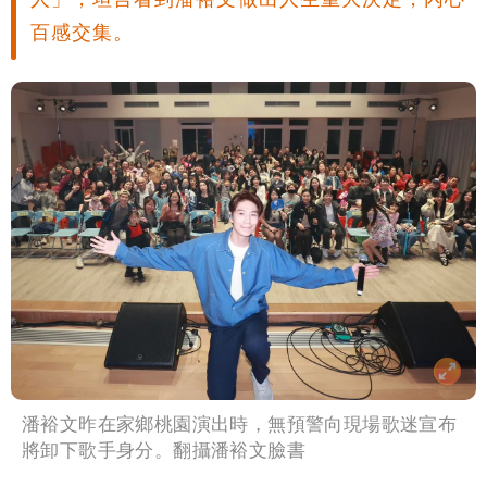
百感交集。
潘裕文昨在家鄉桃園演出時，無預警向現場歌迷宣布
將卸下歌手身分。翻攝潘裕文臉書