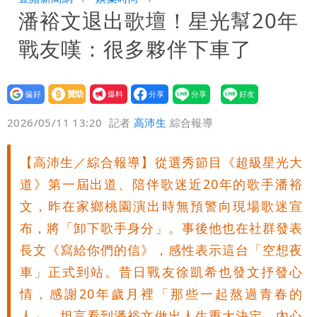
潘裕文退出歌壇！星光幫20年
8校停課不停班
戰友嘆：很多夥伴下車了
設為
贊助
我要
偏好
壹蘋
爆料
2026/05/11 13:20
記者
高沛生
綜合報導
【高沛生／綜合報導】從選秀節目《超級星光大
道》第一屆出道、陪伴歌迷近20年的歌手潘裕
文，昨在家鄉桃園演出時無預警向現場歌迷宣
布，將「卸下歌手身分」。事後他也在社群發表
長文《寫給你們的信》，感性表示這台「空想夜
車」正式到站。昔日戰友徐凱希也發文抒發心
情，感謝20年歲月裡「那些一起熬過青春的
人」，坦言看到潘裕文做出人生重大決定，內心