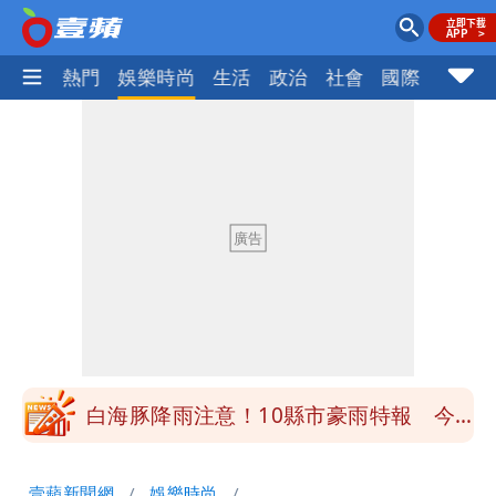
焦點
熱門
娛樂時尚
生活
政治
社會
國際
財經股
白海豚降雨注意！10縣市豪雨特報 今
晚至明下午受影響
颱風假來了！連江縣明停班課 竹縣山區
8校停課不停班
穿中國貨內褲逛街「整件掉出裙底」
OL哀號：在同事眼前顏面盡失
「我是台灣人」胸章竟是中國製
Cheap：愛台灣只是發財的口號
白海豚降雨注意！10縣市豪雨特報 今
晚至明下午受影響
颱風假來了！連江縣明停班課 竹縣山區
壹蘋新聞網
娛樂時尚