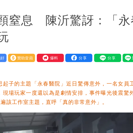
惠券
頸窒息 陳沂驚訝：「永
府很多謹慎判斷當時未被理解
玩
好
贊助壹蘋
我要爆料
思起子的主題「永春醫院」近日驚傳意外，一名女員
，現場玩家一度還以為是劇情安排，事件曝光後震驚
玩遍該工作室主題，直呼「真的非常意外」。