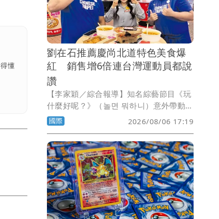
劉在石推薦慶尚北道特色美食爆
紅 銷售增6倍連台灣運動員都說
看得懂
讚
【李家穎／綜合報導】知名綜藝節目《玩
什麼好呢？》（놀면 뭐하니）意外帶動地
方美食熱潮！慶尚北道龜尾市（Gumi）
國際
2026/08/06 17:19
招牌特色美食「現炸拉麵（갓 튀긴 라
면）」在節目播出後人氣暴衝，不僅
YouTube相關影片累積突破560萬次觀
看，泡麵銷量更比節目前暴增超過6倍，
成為近期最夯的打卡美食。