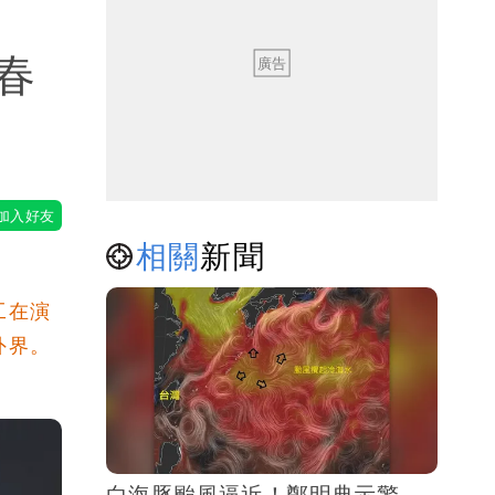
春
相關
新聞
工在演
外界。
白海豚颱風逼近！鄭明典示警