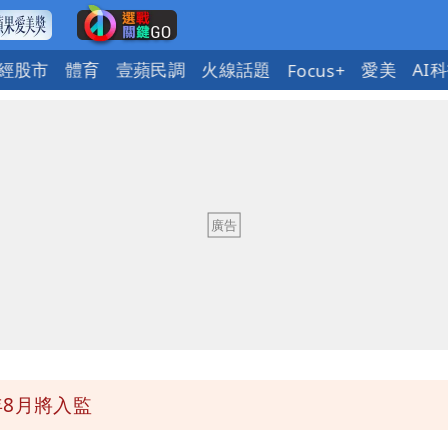
經股市
體育
壹蘋民調
火線話題
愛美
AI
Focus+
惠券
府很多謹慎判斷當時未被理解
明：不排除民事訴訟求償
詐團有機會詐騙慈濟的就是民進黨
8月將入監