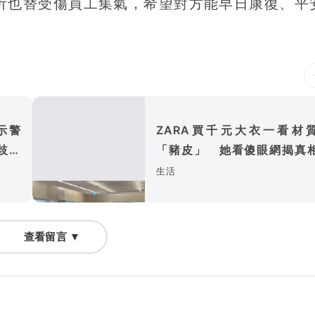
沂也替受傷員工集氣，希望對方能早日康復、平
示警
ZARA買千元大衣一看材
歧藏
「豬皮」 她看傻眼網揭真
精品也常用
生活
查看留言 ▼