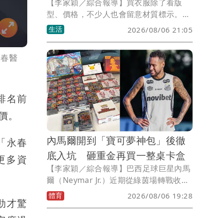
【李家穎／綜合報導】買衣服除了看版
型、價格，不少人也會留意材質標示。一
名網友近日逛服飾品牌ZARA時，意外發
生活
2026/08/06 21:05
現一件售價超過7000元的真皮外套，仔細
查看標籤後，竟寫著「100％豬皮」，讓
永春醫
她當場愣住，直呼「豬皮也算是真皮
嗎？」更好奇若販售到中東等穆斯林市場
是否會有疑慮。貼文曝光後掀起熱議，也
釣出不少內行人解答。
排名前
價。
內馬爾開到「寶可夢神包」後徹
「永春
底入坑 砸重金再買一整桌卡盒
更多資
【李家穎／綜合報導】巴西足球巨星內馬
爾（Neymar Jr.）近期從綠茵場轉戰收藏
圈，沒想到竟靠「寶可夢手氣」逆轉人
體育
2026/08/06 19:28
勁才驚
生！剛在世界盃足球賽完成生涯最後舞台
後，內馬爾飛往拉斯維加斯參加撲克錦標