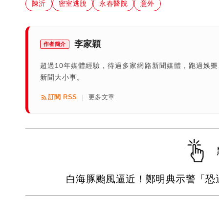
陳沂
密室逃脫
永春醫院
意外
李家穎
作者簡介
超過10年媒體經驗，待過多家網路新聞媒體，跑過娛
新聞大小事。
訂閱 RSS
更多文章
|
白海豚颱風逼近！鄭明典示警「恐