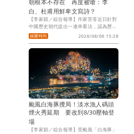
朝根本不存在 再度被嗆：李
白、杜甫用鮮卑文寫詩？
【李家穎／綜合報導】作家苦苓近日針對
中國歷史朝代提出一連串看法，認為歷史
上不存在「順理成章傳承」的朝代，直言
娛樂時尚
2026/08/06 15:28
「唐朝是鮮卑人建立」、「漢唐文明、唐
人街都是後人塑造」，甚至批評以「X
朝」劃分歷史是黨國教育的一部分，引發
各界熱議。對此，歷史網紅Cheap發文反
擊，直批相關說法「根本是瞎編歷史」，
還酸稱這是「苦氏史觀」。
颱風白海豚攪局！淡水漁人碼頭
煙火秀延期 要改到8/30壓軸登
場
【李家穎／綜合報導】受颱風「白海豚」