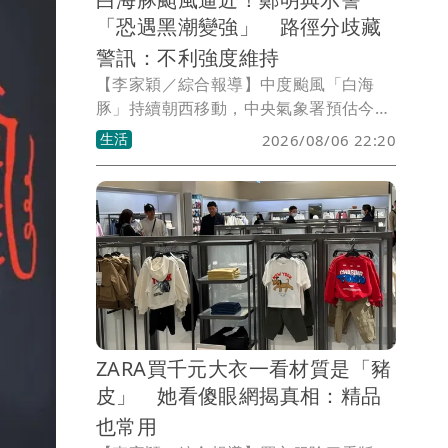
「恐遇黑潮變強」 路徑分歧藏
警訊：不利強度維持
【李家穎／綜合報導】中度颱風「白海
豚」持續朝西移動，中央氣象署預估今
（6日）晚起外圍雲系將逐漸接近台灣。
生活
2026/08/06 22:20
前中央氣象局長鄭明典就在臉書分享海溫
與洋流分析圖指出，白海豚一路行經海域
已攪動冷海水，不過接近沖繩時，將通過
由黑潮維持的高海洋熱容區，過去曾有不
少颱風因此對流增強，未來強度變化仍值
得持續觀察。
ZARA買千元大衣一看材質是「豬
皮」 她看傻眼網揭真相：精品
也常用