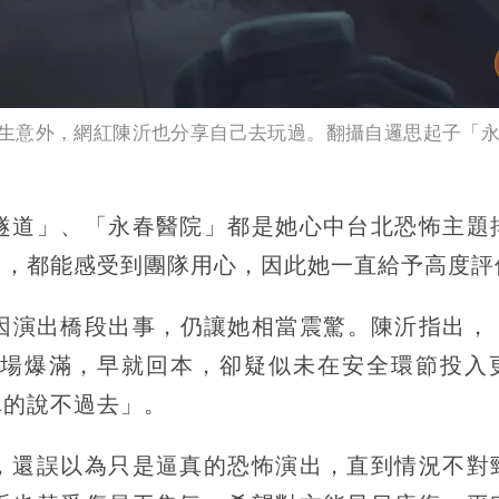
生意外，網紅陳沂也分享自己去玩過。翻攝自邏思起子「
隧道」、「永春醫院」都是她心中台北恐怖主題
出，都能感受到團隊用心，因此她一直給予高度評
似因演出橋段出事，仍讓她相當震驚。陳沂指出，
場爆滿，早就回本，卻疑似未在安全環節投入
真的說不過去」。
，還誤以為只是逼真的恐怖演出，直到情況不對