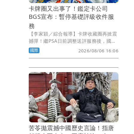
卡牌圈又出事了！鑑定卡公司
BGS宣布：暫停基礎評級收件服
務
【李家穎／綜合報導】卡牌收藏圈再掀震
撼彈！繼PSA日前調整送評服務後，國際
評級龍頭之一的Beckett Grading
國際
2026/08/06 16:06
Services（BGS）也無預警宣布，即日起
暫停受理旗下最受玩家使用的Base與
Standard兩大平價評級方案，預計最快
要到9月15日才會恢復收件，引發全球卡
牌玩家熱議。
苦苓拋震撼中國歷史言論！指唐