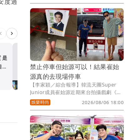
安度過
賽，首日便遭淘汰，原本被外界笑稱「牌
桌運氣低迷」，沒想到回家改開寶可夢卡
包，竟直接抽出玩家夢寐以求的「神
包」，一次開出多張超人氣稀有卡，也讓
他徹底入坑，又買了一整桌寶可夢卡盒。
質是
內馬爾開到「寶可夢神包」
禁止停車但始源可以！結果崔始
相：
底入坑 砸重金再買一整桌卡
源真的去現場停車
體育
【李家穎／綜合報導】韓流天團Super
Junior成員崔始源近期來台拍攝戲劇《要
是未曾相遇就好了》，不少粉絲頻頻巧遇
娛樂時尚
2026/08/06 18:00
偶像，也掀起一波「野生始源」熱潮。沒
想到近日一家餐廳擺放的「只有崔始源可
以停車」趣味拒馬，竟真的把本尊釣出現
身朝聖，逗趣互動笑翻大批網友。