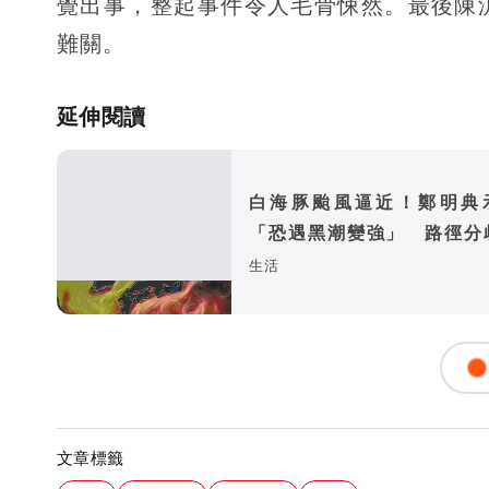
覺出事，整起事件令人毛骨悚然。最後陳
難關。
延伸閱讀
白海豚颱風逼近！鄭明典
「恐遇黑潮變強」 路徑分
警訊：不利強度維持
生活
文章標籤