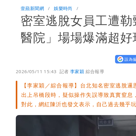
高鐵「半導體列車」開跑！1招可拿優
壹蘋新聞網
娛樂時尚
密室逃脫女員工遭勒
慈濟買BNT遭詐10億元 蔡英文：政
醫院」場場爆滿超好
設為偏
2026/05/11 15:43
記者
李家穎
綜合報導
【李家穎／綜合報導】台北知名密室逃脫邏
出上吊橋段時，疑似操作失誤導致真實窒息
對此，網紅陳沂也發文表示，自己過去幾乎