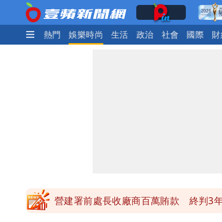
最新
焦點
熱門
娛樂時尚
生活
政治
社會
國際
財
高鐵「半導體列車」開跑！1招可拿優
慈濟買BNT遭詐10億元 蔡英文：政
買BNT疫苗被詐10億元 慈濟3點聲
「陳時中怎麼有臉發文」 李明璇：讓
營建署前處長收廠商百萬賄款 終判3年