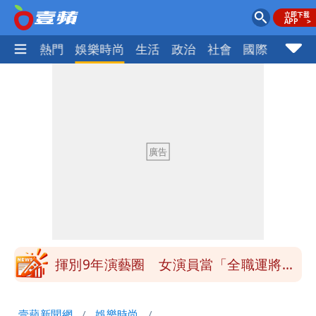
焦點
熱門
娛樂時尚
生活
政治
社會
國際
財經股
白海豚發威！內褲掛陽台被吹走 議員神
回1句笑翻10萬人
白海豚不放假「跟巴威差別在這裡」 蔣
萬安：這很清楚標準一致
館長打3劑高端疫苗諷刺「生理食鹽
水」 王浩宇揚言告發
「琵鷺」颱風生成！三颱共舞路徑曝光
揮別9年演藝圈 女演員當「全職運將」
公布收入比拍戲賺更多
他二刷《蜘蛛人》一路劇透 周圍觀眾氣
壹蘋新聞網
娛樂時尚