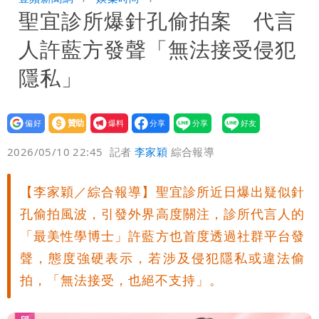
聖宜診所爆針孔偷拍案 代言
炸開扁
白海豚發威！內褲掛陽台被吹走 議員神
人許藍方發聲「無法接受侵犯
回1句笑翻10萬人
白海豚不放假「跟巴威差別在這裡」 蔣
隱私」
萬安：這很清楚標準一致
設為
贊助
我要
偏好
壹蘋
爆料
2026/05/10 22:45
記者
李家穎
綜合報導
【李家穎／綜合報導】聖宜診所近日爆出疑似針
孔偷拍風波，引發外界高度關注，診所代言人的
「最美性學博士」許藍方也首度透過社群平台發
聲，態度強硬表示，若涉及侵犯隱私或違法偷
拍，「無法接受，也絕不支持」。