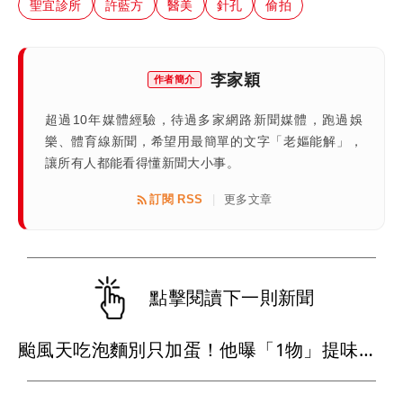
聖宜診所
許藍方
醫美
針孔
偷拍
李家穎
作者簡介
超過10年媒體經驗，待過多家網路新聞媒體，跑過娛
樂、體育線新聞，希望用最簡單的文字「老嫗能解」，
讓所有人都能看得懂新聞大小事。
訂閱 RSS
更多文章
|
點擊閱讀下一則新聞
颱風天吃泡麵別只加蛋！他曝「1物」提味口感大升級