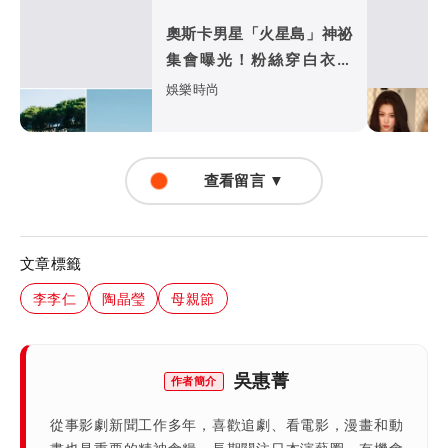
奧斯卡男星「火星島」神祕
集會曝光！粉絲穿白衣朝
拜 邪教疑雲再起
娛樂時尚
查看留言 ▼
文章標籤
李李仁
陶晶瑩
母親節
吳惠菁
作者簡介
從事影劇新聞工作多年，喜歡追劇、看電影，漫畫和動