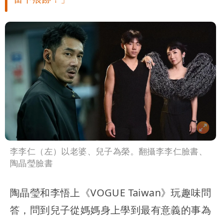
李李仁（左）以老婆、兒子為榮。翻攝李李仁臉書、
陶晶瑩臉書
陶晶瑩和李悟上《VOGUE Taiwan》玩趣味問
答，問到兒子從媽媽身上學到最有意義的事為