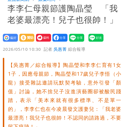
李李仁母親節護陶晶瑩 「我
老婆最漂亮！兒子也很帥！」
設為
贊助
我要
偏好
壹蘋
爆料
2026/05/10 10:30
記者
吳惠菁
綜合報導
【吳惠菁／綜合報導】陶晶瑩和李李仁育有1女
1子，因應母親節，陶晶瑩和17歲兒子李悟（小
龍）接受雜誌邀請玩默契考驗，意外引發「顏
值」討論，她不捨兒子沒進演藝圈卻被酸民踐
踏，表示「美本來就有很多標準、不是單一
的」，李李仁也在今凌晨發文護妻兒：「我老婆
最漂亮！我兒子也很帥！不認同的請路過，不要
留下痕跡！」