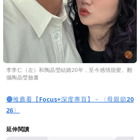
李李仁（左）和陶晶瑩結婚20年，至今感情甜蜜。翻
攝陶晶瑩臉書
🔴推薦看【Focus+深度專頁】－〈母親節20
26〉
延伸閱讀