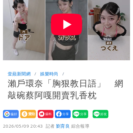
炸開扁
白海豚發威！內褲掛陽台被吹走 議員神
回1句笑翻10萬人
白海豚不放假「跟巴威差別在這裡」 蔣
萬安：這很清楚標準一致
壹蘋新聞網
娛樂時尚
瀨戶環奈「胸狠教日語」 網
敲碗蔡阿嘎開賣乳香枕
設為
贊助
我要
偏好
壹蘋
爆料
2026/05/09 20:43
記者
劉育良
綜合報導