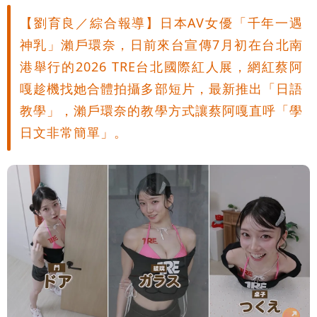
【劉育良／綜合報導】日本AV女優「千年一遇
神乳」瀨戶環奈，日前來台宣傳7月初在台北南
港舉行的2026 TRE台北國際紅人展，網紅蔡阿
嘎趁機找她合體拍攝多部短片，最新推出「日語
教學」，瀨戶環奈的教學方式讓蔡阿嘎直呼「學
日文非常簡單」。