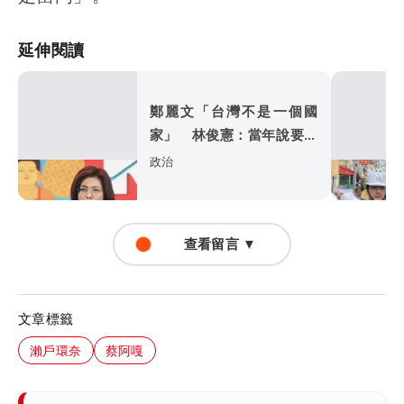
延伸閱讀
鄭麗文「台灣不是一個國
家」 林俊憲：當年說要建
國的鄭麗文去哪了
政治
查看留言 ▼
文章標籤
瀨戶環奈
蔡阿嘎