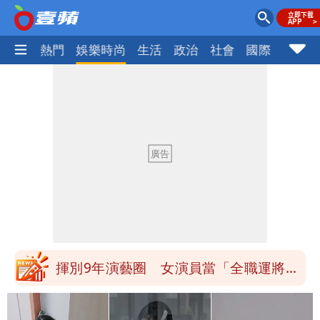
焦點
熱門
娛樂時尚
生活
政治
社會
國際
財經股
白海豚發威！內褲掛陽台被吹走 議員神
回1句笑翻10萬人
白海豚不放假「跟巴威差別在這裡」 蔣
萬安：這很清楚標準一致
館長打3劑高端疫苗諷刺「生理食鹽
水」 王浩宇揚言告發
「琵鷺」颱風生成！三颱共舞路徑曝光
揮別9年演藝圈 女演員當「全職運將」
公布收入比拍戲賺更多
他二刷《蜘蛛人》一路劇透 周圍觀眾氣