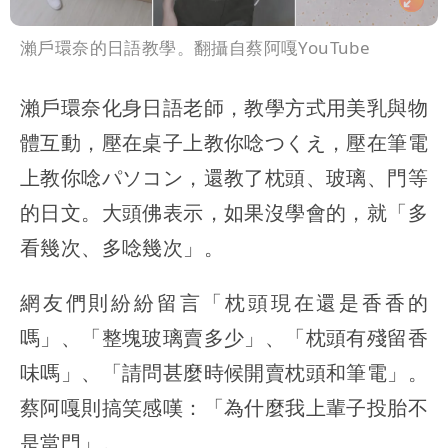
瀨戶環奈的日語教學。翻攝自蔡阿嘎YouTube
瀨戶環奈化身日語老師，教學方式用美乳與物
體互動，壓在桌子上教你唸つくえ，壓在筆電
上教你唸パソコン，還教了枕頭、玻璃、門等
的日文。大頭佛表示，如果沒學會的，就「多
看幾次、多唸幾次」。
網友們則紛紛留言「枕頭現在還是香香的
嗎」、「整塊玻璃賣多少」、「枕頭有殘留香
味嗎」、「請問甚麼時候開賣枕頭和筆電」。
蔡阿嘎則搞笑感嘆：「為什麼我上輩子投胎不
是當門」。