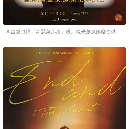
李昌燮也懂「高麗菜那桌」哏。橡光創意娛樂提供