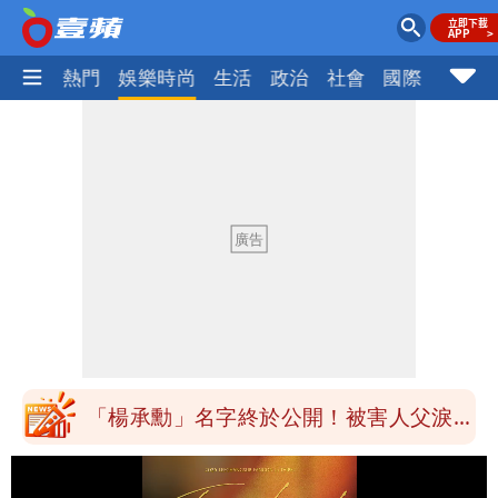
焦點
熱門
娛樂時尚
生活
政治
社會
國際
財經股
「楊承勳」名字終於公開！被害人父淚喊
「終於能交代」 捐500萬獎學金延續愛
白海豚颱風逼近！鄭明典示警「恐遇黑潮
變強」 路徑分歧藏警訊：不利強度維持
高希均辭世享耆壽90歲 畢生推動閱讀
與進步觀念
內馬爾開到「寶可夢神包」後徹底入坑
砸重金再買一整桌卡盒
白海豚驚險掠過北部 專家估：海警明發
布 陸警可能相對低
「楊承勳」名字終於公開！被害人父淚喊
「終於能交代」 捐500萬獎學金延續愛
白海豚颱風逼近！鄭明典示警「恐遇黑潮