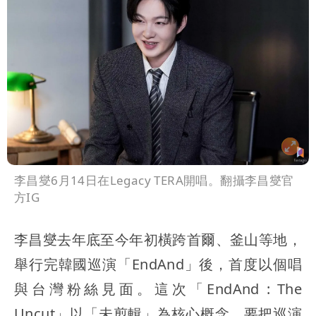
李昌燮6月14日在Legacy TERA開唱。翻攝李昌燮官
方IG
李昌燮去年底至今年初橫跨首爾、釜山等地，
舉行完韓國巡演「EndAnd」後，首度以個唱
與台灣粉絲見面。這次「EndAnd : The
Uncut」以「未剪輯」為核心概念，要把巡演