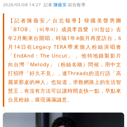
偏好
壹蘋
爆料
2026/05/08 14:27
記者
陳薇安
綜合報導
【記者陳薇安／台北報導】韓國美聲男團
「BTOB」（비투비）成員李昌燮（이창섭）去
年2月剛來台開唱，時隔1年4個月再度訪台，6
月14日在Legacy TERA帶來個人粉絲演唱會
「EndAnd : The Uncut」 。他特地錄製影片
向台灣「Melody」（粉絲名稱）問候，用中文
打招呼「好久不見」，連Threads的流行語「高
麗菜那桌的神人」也知道，求救網路上的生活智
慧王，有沒有方法可以讓時間走快一點，早點來
台見粉絲，展現滿滿誠意。