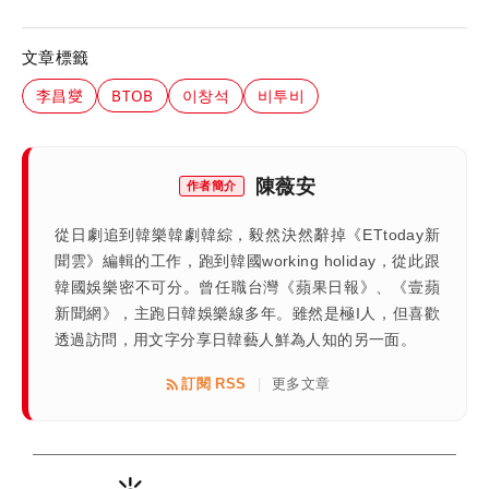
文章標籤
李昌燮
BTOB
이창석
비투비
陳薇安
作者簡介
從日劇追到韓樂韓劇韓綜，毅然決然辭掉《ETtoday新
聞雲》編輯的工作，跑到韓國working holiday，從此跟
韓國娛樂密不可分。曾任職台灣《蘋果日報》、《壹蘋
新聞網》，主跑日韓娛樂線多年。雖然是極I人，但喜歡
透過訪問，用文字分享日韓藝人鮮為人知的另一面。
訂閱 RSS
更多文章
|