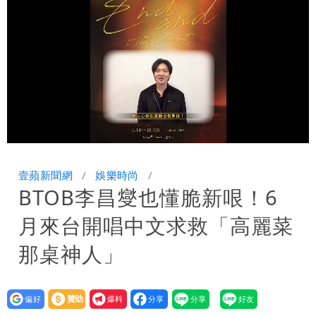
變強」 路徑分歧藏警訊：不利強度維持
Loaded
:
Unmute
82.27%
壹蘋新聞網
娛樂時尚
BTOB李昌燮也懂脆新哏！6
月來台開唱中文求救「高麗菜
那桌神人」
設為
贊助
我要