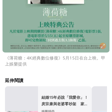
《薄荷糖：4K經典數位修復》5月15日在台上映。甲
上娛樂提供
延伸閱讀
結婚15年必說「我愛你」！
庹宗康與老婆零吵架 家產
全登記她名下
娛樂時尚