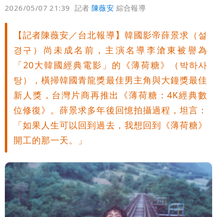
偏好
壹蘋
爆料
2026/05/07 21:39
記者
陳薇安
綜合報導
核武
【記者陳薇安／台北報導】韓國影帝薛景求（설
경구）尚未成名前，主演名導李滄東被譽為
「20大韓國經典電影」的《薄荷糖》（박하사
탕），橫掃韓國青龍獎最佳男主角與大鐘獎最佳
新人獎，台灣片商再推出《薄荷糖：4K經典數
位修復》。薛景求多年後回憶拍攝過程，坦言：
「如果人生可以回到過去，我想回到《薄荷糖》
開工的那一天。」