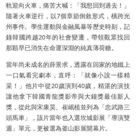
軌迎向火車，痛苦大喊：「我想回到過去！」
隨著火車逆行，以7個章節倒敘形式，橫跨光
州事件、學生運動與金融風暴等歷史時刻，記
錄韓國跨越20年的社會變遷，帶領觀眾找回
那顆早已消失在命運深淵的純真薄荷糖。
當年尚未成名的薛景求，透露在回家的地鐵上
一口氣看完劇本，直呼：「就像小說一樣精
采！」他片中從20歲演到40歲，精湛的演技
讓他拿下韓國青龍獎影帝與大鐘獎最佳新人
獎，從此與宋康昊、崔岷植並列為「忠武路三
頭馬車」，該片當年也入選坎城影展「導演雙
週」單元，更被選為釜山影展開幕片。