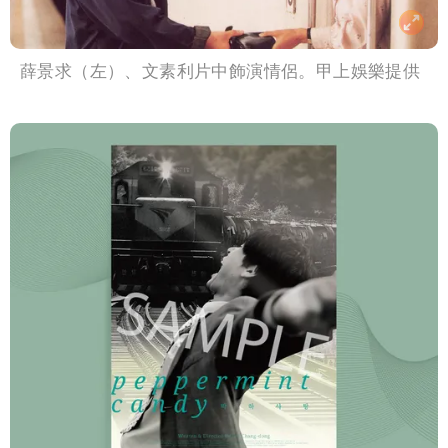
薛景求（左）、文素利片中飾演情侶。甲上娛樂提供