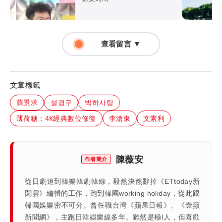
查看留言 ▼
文章標籤
薛景求
설경구
박하사탕
薄荷糖：4K經典數位修復
李滄東
文素利
陳薇安
作者簡介
從日劇追到韓樂韓劇韓綜，毅然決然辭掉《ETtoday新
聞雲》編輯的工作，跑到韓國working holiday，從此跟
韓國娛樂密不可分。曾任職台灣《蘋果日報》、《壹蘋
新聞網》，主跑日韓娛樂線多年。雖然是極I人，但喜歡