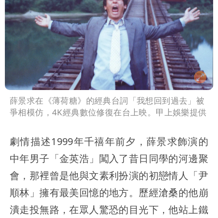
薛景求在《薄荷糖》的經典台詞「我想回到過去」被
爭相模仿，4K經典數位修復在台上映。甲上娛樂提供
劇情描述1999年千禧年前夕，薛景求飾演的
中年男子「金英浩」闖入了昔日同學的河邊聚
會，那裡曾是他與文素利扮演的初戀情人「尹
順林」擁有最美回憶的地方。歷經滄桑的他崩
潰走投無路，在眾人驚恐的目光下，他站上鐵