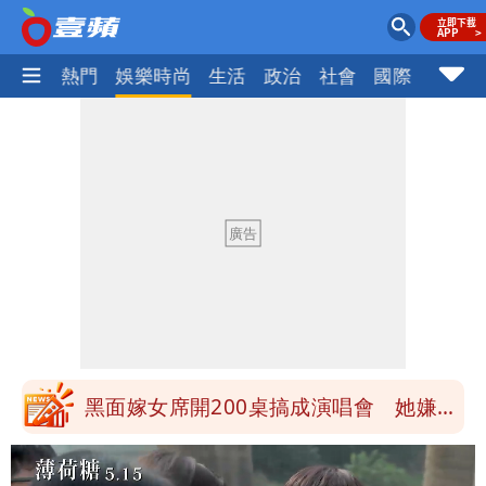
焦點
熱門
娛樂時尚
生活
政治
社會
國際
財經股
最新風雨預測！今天「9地區」達停班課
標準
離核戰更近？美軍擬鬆綁川普動用戰術性
核武
白海豚走後 西南季風全面接管！未來一
周溼答答
Tim哥慘成淹水戶 貨物及電腦全泡水！
他崩潰喊完蛋
黑面嫁女席開200桌搞成演唱會 她嫌高
調轉為感動「這是他愛我的方式」
以色列媒體驚爆：伊朗最高領袖緊急送醫