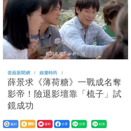
台北山區升級「大豪雨」！基隆北海岸逢
大潮 恐海水倒灌
澎湖13兒女擠住10坪屋 媽帶補助款離
家！縣府出手了
經紀人強吻女藝人「我又沒伸舌頭」 連
法官都怒了：相當噁心
桃園復興宣布今停班課！全台放假情形一
Loaded
:
Unmute
78.73%
次看
慈濟遭詐10億 他點名顏博文下台：認
壹蘋新聞網
娛樂時尚
薛景求《薄荷糖》一戰成名奪
錯有那麼難嗎？
颱風相當有感！海警持續到明晨 北部風
影帝！險退影壇靠「梳子」試
雨這時才變小
五月天冠佑20歲女兒「遭AI假造不雅影
鏡成功
像」 憤怒發聲：已截圖
最新風雨預測！今天「9地區」達停班課
設為
贊助
我要
標準
離核戰更近？美軍擬鬆綁川普動用戰術性