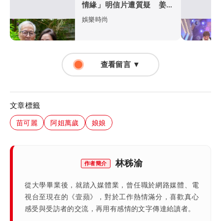
情緣」明信片遭質疑 姜厚
任霸氣回應了
娛樂時尚
查看留言 ▼
文章標籤
苗可麗
阿姐萬歲
娘娘
林秭渝
作者簡介
從大學畢業後，就踏入媒體業，曾任職於網路媒體、電
視台至現在的《壹蘋》，對於工作熱情滿分，喜歡真心
感受與受訪者的交流，再用有感情的文字傳達給讀者。