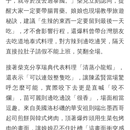
子，就等於沒去過泰國。」柴克立刻認同，提
醒大家一定要帶腸胃藥。娘娘也現場教學旅遊
秘訣，建議「生辣的東西一定要留到最後一天
吃」，才不會影響行程，還爆料曾帶台灣朋友
去吃道地泰式料理，對方辣到邊吃邊哭，隔天
直接拉肚子請假不能上班，笑翻全場。
接著柴克分享瑞典代表料理「清蒸小龍蝦」，
還表示「可以連殼整隻吃」，讓陳孟賢當場驚
呼怎麼可能，實際咬下去更是直喊「咬不
爛」，苗可麗則邊吃邊說「很香」，場面相當
逗趣。來自美國洛杉磯的華安祖則端出墨西哥
起司煎餅與韓式烤肉，頂著爆炸頭用生菜包烤
肉的畫面，讓娘娘忍不住吐槽「這畫面衝突感