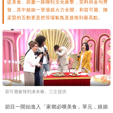
從美食、節慶一路聊到文化衝擊，笑料與金句齊
發，其中娘娘一登場就火力全開，和苗可麗、陳
孟賢的互動更是把現場氣氛直接推到最高點。
苗可麗被辣到凍未條。三立提供
節目一開始進入「家鄉必嚐美食」單元，娘娘