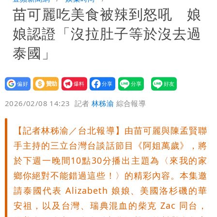
苗可麗吃美食被辣到怒吼 娘
10.6億顧問費決策過程在哪
娘認證「沒拉肚子等於沒去過
泰國」
設為
贊助
我要
偏好
壹蘋
爆料
2026/02/08 14:23
記者
林秭渝
綜合報導
【記者林秭渝／台北報導】由苗可麗與陳孟賢聯
手主持的三立台灣台談話節目《阿姐萬歲》，將
於下週一晚間10點30分播出主題為〈來我的家
鄉你絕對不能錯過這些！〉的精彩內容。本集邀
請泰國代表 Alizabeth 娘娘、美國洛杉磯的華
安祖，以及台灣、瑞典混血的柴克 Zac 同台，