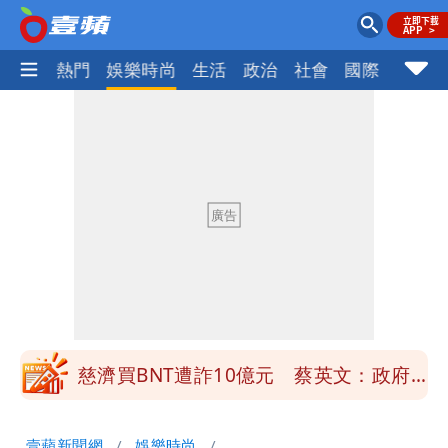
焦點
熱門
娛樂時尚
生活
政治
社會
國際
財經股
慈濟買BNT遭詐10億元 蔡英文：政府
很多謹慎判斷當時未被理解
「慈濟別想躲在受害者3字後面」 她：
10.6億顧問費決策過程在哪
當年缺疫苗缺快篩缺口罩 王鴻薇：陳時
中哪來勇氣要別人道歉
兆基風暴！前董座李建成移送北檢 是否
聲押？交保？複訊後揭曉
慈濟買BNT遭詐10億元 蔡英文：政府
很多謹慎判斷當時未被理解
「慈濟別想躲在受害者3字後面」 她：
壹蘋新聞網
娛樂時尚