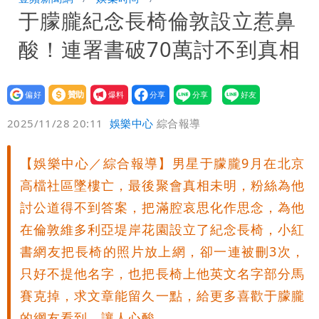
于朦朧紀念長椅倫敦設立惹鼻
手疑學生
中國賣家被踢爆在網購平台「租人頭」
酸！連署書破70萬討不到真相
吳欣岱：完美偽裝台灣企業
批綠藉慈濟遭詐「洗記憶」 張彤：疫苗
荒3+11台灣人沒有失憶
設為
贊助
我要
偏好
壹蘋
爆料
2025/11/28 20:11
娛樂中心
綜合報導
【娛樂中心／綜合報導】男星于朦朧9月在北京
高檔社區墜樓亡，最後聚會真相未明，粉絲為他
討公道得不到答案，把滿腔哀思化作思念，為他
在倫敦維多利亞堤岸花園設立了紀念長椅，小紅
書網友把長椅的照片放上網，卻一連被刪3次，
只好不提他名字，也把長椅上他英文名字部分馬
賽克掉，求文章能留久一點，給更多喜歡于朦朧
的網友看到，讓人心酸。