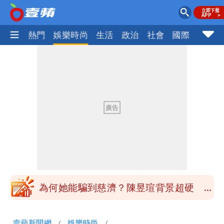
焦點
熱門
娛樂時尚
生活
政治
社會
國際
財經股
中國賣家被踢爆在網購平台「租人頭」
吳欣岱：完美偽裝台灣企業
批綠藉慈濟遭詐「洗記憶」 張彤：疫苗
荒3+11台灣人沒有失憶
慈濟遭詐｜陳時中要別人道歉 黃建賓：
你敢不敢先面對自己責任
「小英男孩」涉貪洗錢起訴8個月首出
庭 他翻供不認貪污、洗錢
為何她能騙到慈濟？陳昱瑄背景超硬 曾
任政府法律顧問
泰國校園爆槍響！2師中彈亡20人傷 槍
壹蘋新聞網
娛樂時尚