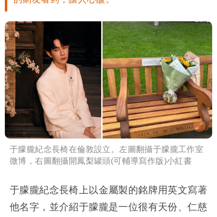
于朦朧紀念長椅在倫敦設立。左圖翻攝于朦朧工作室
微博，右圖翻攝開鳳梨罐頭(可輔導寫作版)小紅書
于朦朧紀念長椅上以金屬製的銘牌用英文寫著
他名字，並介紹于朦朧是一位很有天份、仁慈