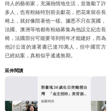
待人的藝術家，充滿熱情地生活，並激勵了許
多人，也有粉絲特別前去獻花，把花束留在長
椅上，就好像陪著他一樣。據悉不只在英國，
法國、澳洲等地都有粉絲募集為他設立紀念長
椅，法國部分可能要等到明年才能建好，而為
他討公道的連署書已達70萬人，但中國官方
已經結案，真相似乎遙遙無期。
延伸閱讀
郭書瑤36歲生日突離開台
灣 「金主招待」美背側乳
紐約街頭全都露
娛樂時尚