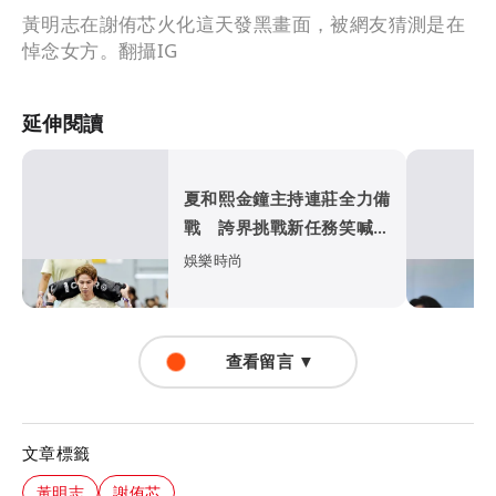
黃明志在謝侑芯火化這天發黑畫面，被網友猜測是在
悼念女方。翻攝IG
延伸閱讀
夏和熙金鐘主持連莊全力備
戰 誇界挑戰新任務笑喊：
絕對不想再做了
娛樂時尚
查看留言 ▼
文章標籤
黃明志
謝侑芯