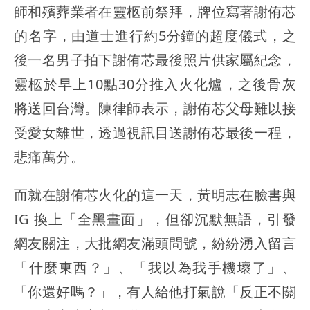
師和殯葬業者在靈柩前祭拜，牌位寫著謝侑芯
的名字，由道士進行約5分鐘的超度儀式，之
後一名男子拍下謝侑芯最後照片供家屬紀念，
靈柩於早上10點30分推入火化爐，之後骨灰
將送回台灣。陳律師表示，謝侑芯父母難以接
受愛女離世，透過視訊目送謝侑芯最後一程，
悲痛萬分。
而就在謝侑芯火化的這一天，黃明志在臉書與
IG 換上「全黑畫面」，但卻沉默無語，引發
網友關注，大批網友滿頭問號，紛紛湧入留言
「什麼東西？」、「我以為我手機壞了」、
「你還好嗎？」，有人給他打氣說「反正不關