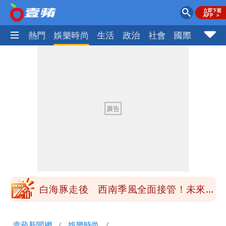
焦點
熱門
娛樂時尚
生活
政治
社會
國際
財經股
最新風雨預測！今天「9地區」達停班課
標準
姜厚任女友3碩1博都在騙？ 精神科醫
師：「幻謊者」無法治
木瓜霞｜姜厚任戀上奇女子撞哏「香港爺
孫戀」 75歲男星傻淪小王一場空
離核戰更近？美軍擬鬆綁川普動用戰術性
核武
白海豚走後 西南季風全面接管！未來一
周溼答答
Tim哥慘成淹水戶 貨物及電腦全泡水！
壹蘋新聞網
娛樂時尚