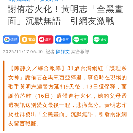
謝侑芯火化！黃明志「全黑畫
他崩潰喊完蛋
黑面嫁女席開200桌搞成演唱會 她嫌高
面」沉默無語 引網友激戰
調轉為感動「這是他愛我的方式」
以色列媒體驚爆：伊朗最高領袖緊急送醫
台北山區升級「大豪雨」！基隆北海岸逢
設為
贊助
我要
偏好
壹蘋
爆料
2025/11/17 06:40
記者
陳靜文
綜合報導
大潮 恐海水倒灌
澎湖13兒女擠住10坪屋 媽帶補助款離
家！縣府出手了
經紀人強吻女藝人「我又沒伸舌頭」 連
【陳靜文／綜合報導】31歲台灣網紅「護理系
女神」謝侑芯在馬來西亞猝逝，事發時在現場的
法官都怒了：相當噁心
桃園復興宣布今停班課！全台放假情形一
歌手黃明志遭警方延扣9天後，13日獲保釋，而
謝侑芯昨（16日）遺體進行火化，她的父母透
次看
慈濟遭詐10億 他點名顏博文下台：認
過視訊送別愛女最後一程，悲痛萬分。黃明志昨
錯有那麼難嗎？
颱風相當有感！海警持續到明晨 北部風
於社群發出「全黑畫面」沉默無語，引發兩派網
友留言戰翻。
雨這時才變小
五月天冠佑20歲女兒「遭AI假造不雅影