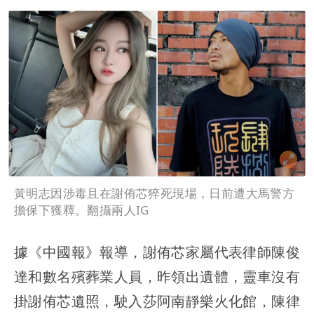
像」 憤怒發聲：已截圖
最新風雨預測！今天「9地區」達停班課
標準
姜厚任女友3碩1博都在騙？ 精神科醫
師：「幻謊者」無法治
黃明志因涉毒且在謝侑芯猝死現場，日前遭大馬警方
擔保下獲釋。翻攝兩人IG
據《中國報》報導，謝侑芯家屬代表律師陳俊
達和數名殯葬業人員，昨領出遺體，靈車沒有
掛謝侑芯遺照，駛入莎阿南靜樂火化館，陳律