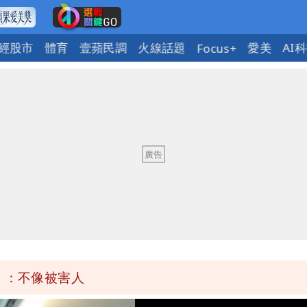
經股市
體育
壹蘋民調
火線話題
愛美
AI
Focus+
明恐發陸警
鄭明典曝後續變化
身影曝 網驚覺不對
1次恐圈存
」：不像被害人