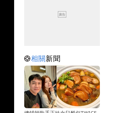
相關
新聞
總鋪師歌手正妹女兒酷似TWICE