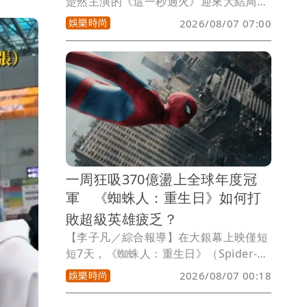
楚然主演的《這一秒過火》迎來大結局，
官方也釋出婚禮照及兩人的嘟嘴親親照，
娛樂時尚
2026/08/07 07:00
甜蜜互動讓觀眾嗑翻。張凌赫不僅在劇中
帶著妻兒拍下全家福，戲外還會陪著小童
星玩耍，加上他飾演的慕容清嶧會做菜又
顧家，讓他成功轉戰人夫系賽道，迷暈大
批粉絲。
一周狂吸370億盪上全球年度冠
軍 《蜘蛛人：重生日》如何打
敗超級英雄疲乏？
【李子凡／綜合報導】在大銀幕上映僅短
短7天，《蜘蛛人：重生日》（Spider-
Man: Brand New Day）便超越《玩具總
娛樂時尚
2026/08/07 00:18
動員5》，以11.55億美元(約371億元台
幣)全球票房登上今年年度冠軍，也替近