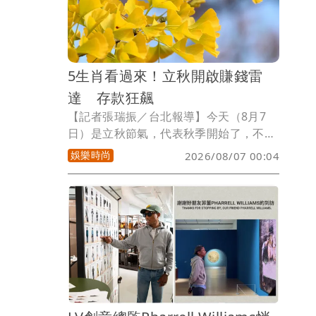
年千萬別再被他們假裝大氣的台詞騙啦。
5生肖看過來！立秋開啟賺錢雷
達 存款狂飆
【記者張瑞振／台北報導】今天（8月7
日）是立秋節氣，代表秋季開始了，不
過，因台灣氣候依然炎熱，常有「秋老
娛樂時尚
2026/08/07 00:04
虎」的現象，後續天氣才會漸漸轉涼，而
夏日熱浪漸退，微涼的秋風帶來豐收氣
息，秋天本就是收割好時節，套用在錢包
上一點也沒錯，隨著節氣轉換，有些人的
賺錢雷達突然變得無比敏銳，迎來一波爆
發期，小孟塔羅雲蔚老師揭露以下5個生
肖能在這波換季黃金時刻把存款數字往上
衝。