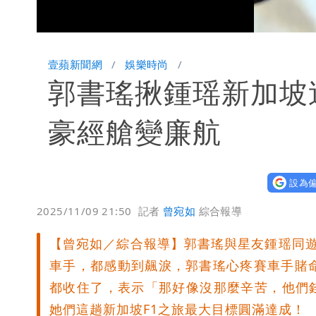
Loaded
:
Unmute
68.87%
壹蘋新聞網
娛樂時尚
郭書瑤揪鍾瑶新加坡
豪經艙變廉航
設為偏
2025/11/09 21:50
記者
曾宛如
綜合報導
【曾宛如／綜合報導】郭書瑤與星友鍾瑶同遊
車手，都感動到飆淚，郭書瑤心疼賽車手賭
都收住了，表示「那好像沒那麼辛苦，他們
她們這趟新加坡F1之旅最大目標圓滿達成！