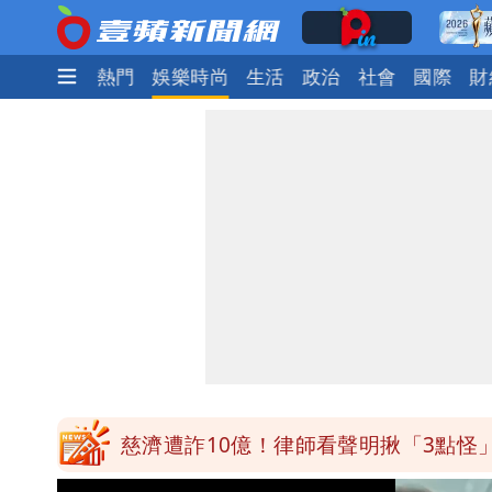
最新
焦點
熱門
娛樂時尚
生活
政治
社會
國際
財
白海豚最快下午海警！大雨襲7縣市 
白海豚游進溫暖海域 對流一夕復活！
97萬網紅「肥大叔」驚傳猝逝！最後
違約交割拉警報！金管會擬改制 違約
慈濟遭詐10億！律師看聲明揪「3點怪