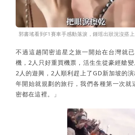
郭書瑤看到F1賽車手感動落淚，鍾瑶出狀況沒搭上
不過這趟閨密追星之旅一開始在台灣就已
機，2人只好重買機票，活生生從豪經艙
2人的遊興，2人順利趕上了GD新加坡的
年開始就規劃的旅行，我們各種第一次就
密都在這裡。」