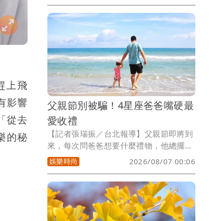
年陷入低潮的超級英雄電影市場注入一劑
強心針。
趕上飛
有影響
父親節別被騙！4星座爸爸嘴硬最
「從去
愛收禮
【記者張瑞振／台北報導】父親節即將到
樂的秘
來，每次問爸爸想要什麼禮物，他總擺著
手說千萬別破費，但要是真的兩手空空回
娛樂時尚
2026/08/07 00:06
家，過幾天絕對會發現他臉臭得像苦瓜，
許多爸爸表面裝作毫不在乎，心底卻超級
期待孩子準備的驚喜，小孟塔羅雲蔚老師
揭露以下4個星座爸爸，嘴硬程度無人能
及，內心戲更是多到可以拿奧斯卡獎，今