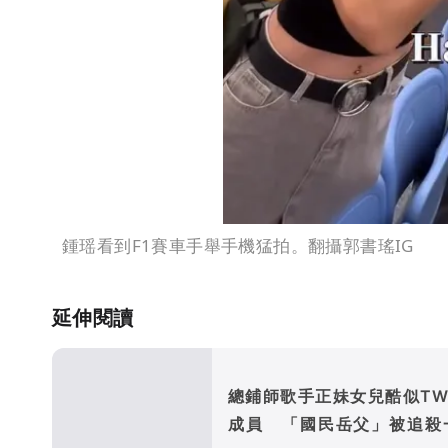
鍾瑶看到F1賽車手舉手機猛拍。翻攝郭書瑤IG
延伸閱讀
總鋪師歌手正妹女兒酷似TWI
成員 「國民岳父」被追殺