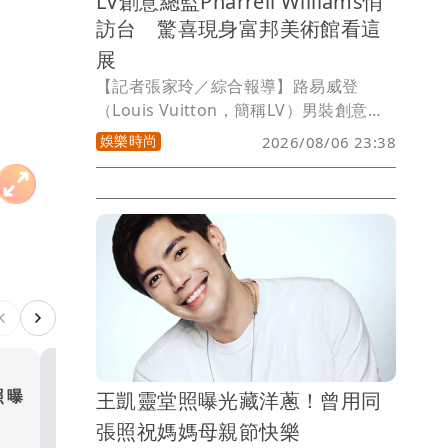
LV創意總監Pharrell Williams悄
訪台 驚喜現身富邦美術館看這
展
【記者張家玲／綜合報導】路易威登
（Louis Vuitton，簡稱LV）男裝創意總
監「菲董」Pharrell Williams悄悄現蹤台
娛樂時尚
2026/08/06 23:38
灣！富邦美術館今在IG限時動態，分享了
菲董親臨欣賞展覽的照片，寫道「謝謝好
朋友菲董的到訪」，讓時尚迷又驚又喜。
照曝
一周狂吸370億盪上全球年
王凱靈堂照曝光藏洋蔥！曾用同
軍 《蜘蛛人：重生日》如
張照祝媽媽母親節快樂