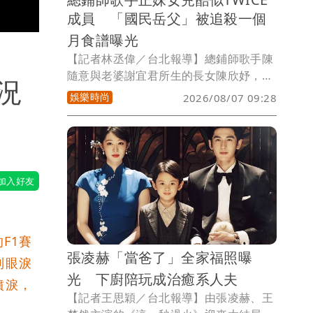
成員 「國民岳父」被追殺一個
月食譜曝光
【記者林丞偉／台北報導】總鋪師歌手陳
隨意與老婆謝宜君所生的長女陳欣妤，因
況
外型甜美，更酷似TWICE 的定延而曾登
娛樂時尚
2026/08/07 09:28
上 PTT 表特版，在社群平台上累積萬名
粉絲，更讓他晉升「國民岳父」。身為歌
手老爸的他，近來錄製《請世界吃桌》，
在節目中大秀廚藝，一道滷肉，只用醬
油、冰糖、帶膜蒜頭就完成美味料理，網
友紛紛敲碗跪求食譜，不藏私的他也正式
公開私藏配方。
F1賽
張凌赫「當爸了」全家福照曝
到眼淚
光 下廚陪玩成治癒系人夫
噴淚，
【記者王思穎／台北報導】由張凌赫、王