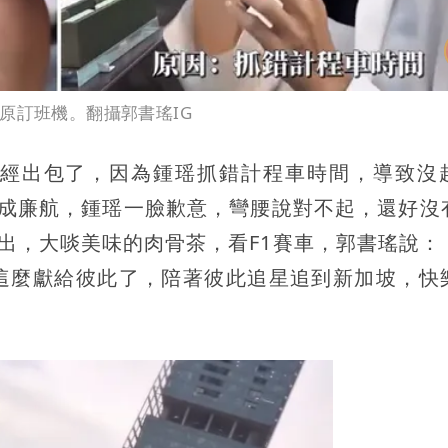
原訂班機。翻攝郭書瑤IG
經出包了，因為鍾瑶抓錯計程車時間，導致沒
變成廉航，鍾瑶一臉歉意，彎腰說對不起，還好沒
演出，大啖美味的肉骨茶，看F1賽車，郭書瑤說：
這麼獻給彼此了，陪著彼此追星追到新加坡，快