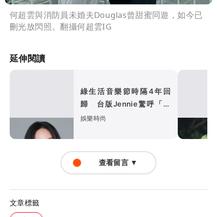
何超雲與消防員未婚夫Douglas曾甜蜜同遊，如今已
刪光放閃照。翻攝何超雲IG
延伸閱讀
綠生活音樂節時隔4年回
歸 台版Jennie驚呼「卡
司太厲害」
娛樂時尚
查看留言 ▼
文章標籤