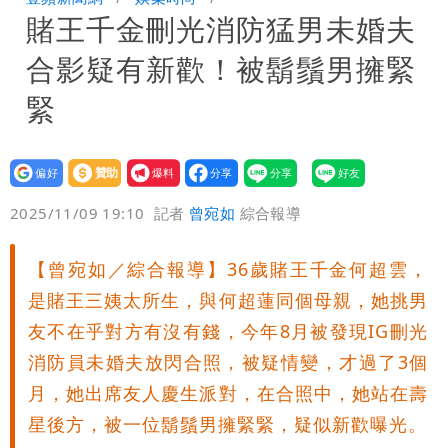
賭王千金刪光消防猛男未婚夫
「無法再做情人」
「南卡」最快今生成 挑戰4颱同框！1
合影疑有新歡！被鬍鬚男擁緊
週雨越下越大
姜厚任女友小一寄明信片牽起情緣 鍵盤
緊
柯南揪5破綻
狗仔直擊｜郭書瑤隨興打扮要價破10
設為
贊助
我要
萬 素顏進擊新生活圈（壹蘋10點強
騙慈濟10億！無良女律師曾宣導反詐
偏好
壹蘋
爆料
2025/11/09 19:10
記者
曾宛如
綜合報導
打）
嗆被害者「愚痴」超諷刺
鄭朝方曬3人合照 網友一看秒懂：竹北
【曾宛如／綜合報導】36歲賭王千金何超雲，
接班人「終於有消息了」
台玻夫人長子最後9年很痛苦 親友批徐
是賭王三姨太所生，與何超蓮同個母親，她挑男
莉玲「冷血媽媽」
35歲早餐不吃鐵板麵？釣出一票人點
友不在乎對方有沒有錢，今年8月被發現IG刪光
消防員未婚夫放閃合照，被疑情變，才過了3個
頭 辦公室全是「1聲音」
班鐵翔誇姜厚任女友跟他學演戲表現優
月，她出席友人慶生派對，在合照中，她站在壽
星後方，被一位鬍鬚男擁緊緊，疑似新歡曝光。
異 網笑：老師好像提油救火了
「民進黨有她裸照？」黃智賢回嗆：國民