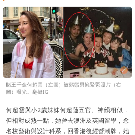
黨墮落還不准人說
13子女擠10坪屋 媽傳返家：我很愛孩
子...請還我們平靜
氣象女神累了？白海豚報成「白沙屯」
本尊：懊惱到現在
陳時中選前夜「淋雨道歉」 王必勝認：
已知輸了…無奈又不平
大爆發！3颱風+1熱帶低壓 專家逐一分
析對台影響
方志友24歲奉子成婚 昆凌證婚！苦撐
11年離婚收場
賭王千金何超雲（左圖）被鬍鬚男擁緊緊照片（右
圖）曝光。翻攝IG
何超雲與小2歲妹妹何超蓮五官、神韻相似，
但相對成熟一點，她曾去澳洲及英國留學，念
名校藝術與設計科系，回香港後經營潮牌，她