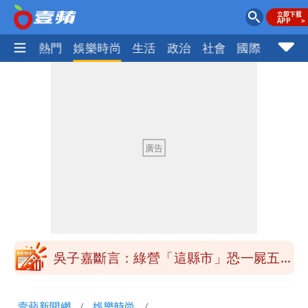
焦點
熱門
娛樂時尚
生活
政治
社會
國際
財經股
大爆發！3颱風+1熱帶低壓 專家逐一分
析對台影響
方志友24歲奉子成婚 昆凌證婚！苦撐
11年離婚收場
郭董快看！ 曾馨瑩套「桃紅馬甲」飆舞
超火辣
TWICE第1人！定延證實離開JYP 「手
寫信」曝光
吳子嘉斷言：綠營「這縣市」恐一屍五
命！她穩贏
方志友、楊銘威真的離婚了！全聲明曝光
壹蘋新聞網
娛樂時尚