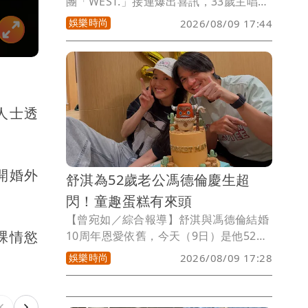
團「WEST.」接連爆出喜訊，33歲主唱重
岡大毅、37歲成員濱田崇裕雙雙宣布結婚
娛樂時尚
2026/08/09 17:44
喜訊。2人今天在官網表示與圈外女友完
婚，重岡大毅更直接升格當爸，報告孩子
出生的好消息，包括已婚的桐山照史、神
山智洋，WEST.中已累積4名人夫。
人士透
開婚外
舒淇為52歲老公馮德倫慶生超
閃！童趣蛋糕有來頭
【曾宛如／綜合報導】舒淇與馮德倫結婚
裸情慾
10周年恩愛依舊，今天（9日）是他52歲
生日，她秀出為老公慶生照，2人打扮悠
娛樂時尚
2026/08/09 17:28
閒，她Ｔ恤配牛仔褲，他更是穿家居短
褲，坐在「bucket man」蛋糕旁開心比
YA，她和老公說「Happy birthday ，祝