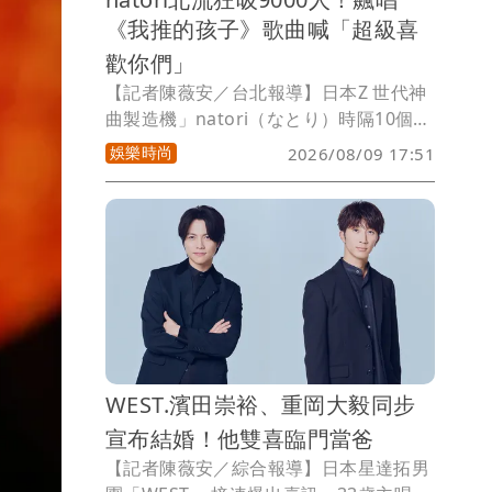
《我推的孩子》歌曲喊「超級喜
歡你們」
【記者陳薇安／台北報導】日本Z 世代神
曲製造機」natori（なとり）時隔10個
月，帶著新巡演「Koshin (March)」2度
娛樂時尚
2026/08/09 17:51
訪台，8、9日接連在台北流行音樂中心開
唱，2場吸引9000人次朝聖。他以
《EAT》、《我推的孩子3》片尾曲
《Serenade》、《Eureka》、
《Catherine》揭開序幕，大喊：「今天
的我會very very dancing，還有very
very jumping，大家可以嗎，那我們要
上囉！」引起台下尖叫聲連連。
WEST.濱田崇裕、重岡大毅同步
宣布結婚！他雙喜臨門當爸
【記者陳薇安／綜合報導】日本星達拓男