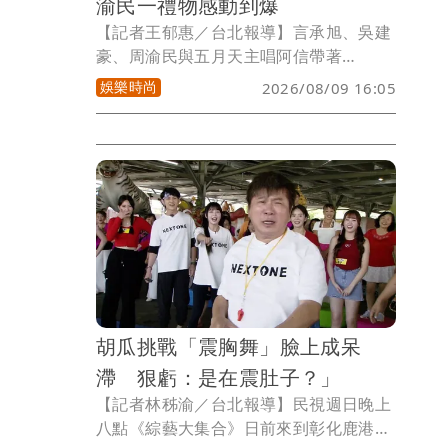
渝民一禮物感動到爆
【記者王郁惠／台北報導】言承旭、吳建
豪、周渝民與五月天主唱阿信帶著
《F✦FOREVER恆星之城》暌違23年再度
娛樂時尚
2026/08/09 16:05
回到馬來西亞，7、8日登上吉隆坡Unifi
Arena開唱，吸引萬名歌迷朝聖。7日適
逢吳建豪48歲生日，現場大合唱「生日快
樂」送祝福，言承旭、周渝民、阿信更從
演唱會一路慶生到台下，3人親筆寫卡片
祝他健康平安，讓吳建豪感動直呼：「好
開心！好幸福！」
胡瓜挑戰「震胸舞」臉上成呆
滯 狠虧：是在震肚子？」
【記者林秭渝／台北報導】民視週日晚上
八點《綜藝大集合》日前來到彰化鹿港的