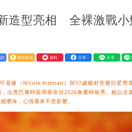
氣炸開扁
新造型亮相 全裸激戰小
回1句笑翻10萬人
蔣萬安：這很清楚標準一致
好
贊助壹蘋
我要爆料
嫚（Nicole Kidman）與57歲鄉村音樂巨星齊
開露面，出席巴黎時裝周香奈兒2026春夏時裝秀。她以全
氣感瀏海，心情看來不受影響。