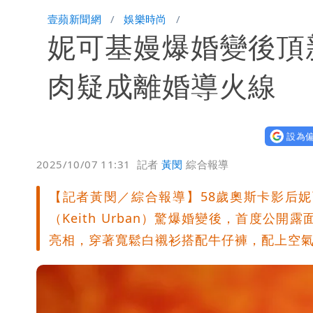
他二刷《蜘蛛人》一路劇透 周圍觀眾
壹蘋新聞網
娛樂時尚
妮可基嫚爆婚變後頂
白海豚發威！內褲掛陽台被吹走 議員神
白海豚不放假「跟巴威差別在這裡」 
肉疑成離婚導火線
設為偏
2025/10/07 11:31
記者
黃閔
綜合報導
【記者黃閔／綜合報導】58歲奧斯卡影后妮可基
（Keith Urban）驚爆婚變後，首度公
亮相，穿著寬鬆白襯衫搭配牛仔褲，配上空