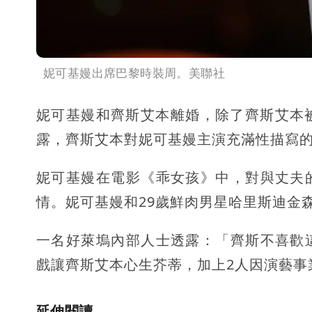
妮可基嫚出席巴黎時裝周。美聯社
妮可基嫚和齊斯艾本離婚，除了齊斯艾本被爆
露，齊斯艾本對妮可基嫚主演充滿性描寫的電
妮可基嫚在電影《乖女孩》中，對與丈夫
情。妮可基嫚和29歲鮮肉男星哈里斯迪金
一名好萊塢內部人士透露：「齊斯不喜歡
戲讓齊斯艾本心生芥蒂，加上2人因演藝事
延伸閱讀