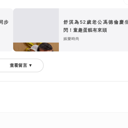
同步
舒淇為52歲老公馮德倫慶
閃！童趣蛋糕有來頭
娛樂時尚
查看留言 ▼