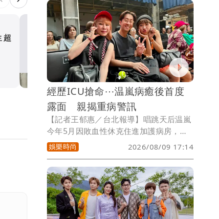
所願皆成」。現場只有可愛精緻的蛋糕及
身後的慶生氣球排字，布置簡單卻溫馨，
夫妻倆甜蜜笑意漾開，幸福得讓人羨慕。
生超
經歷ICU搶命⋯温嵐病癒後
露面 親揭重病警訊
娛樂時尚
經歷ICU搶命⋯温嵐病癒後首度
露面 親揭重病警訊
【記者王郁惠／台北報導】唱跳天后温嵐
今年5月因敗血性休克住進加護病房，經
歷11天治療後康復出院，身為泰雅族協會
娛樂時尚
2026/08/09 17:14
副理事長的她，今（9日）低調現身「達
拉愛音樂季」，力挺男友雷諾（Talaw）
演出，這也是她病癒後首度公開露面，她
透露目前持續定期追蹤，表示：「前陣子
讓大家擔心，然後現在醫生說恢復得很
好，然後也感謝祖靈、上帝的保守。」