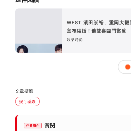
WEST.濱田崇裕、重岡大毅
宣布結婚！他雙喜臨門當爸
娛樂時尚
文章標籤
妮可基嫚
黃閔
作者簡介