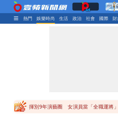
最新
焦點
熱門
娛樂時尚
生活
政治
社會
國際
財
白海豚發威！內褲掛陽台被吹走 議員神
白海豚不放假「跟巴威差別在這裡」 
館長打3劑高端疫苗諷刺「生理食鹽水
「琵鷺」颱風生成！三颱共舞路徑曝光
揮別9年演藝圈 女演員當「全職運將