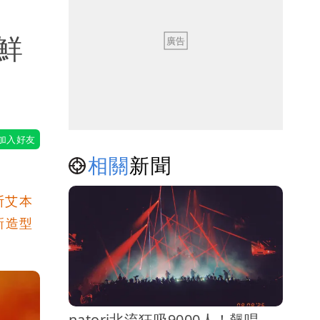
鮮
相關
新聞
斯艾本
新造型
natori北流狂吸9000人！飆唱