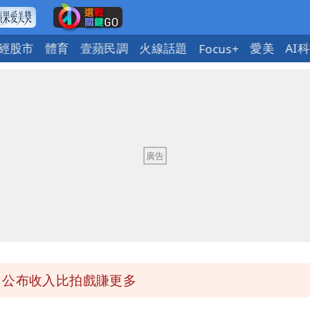
經股市
體育
壹蘋民調
火線話題
愛美
AI
Focus+
回1句笑翻10萬人
蔣萬安：這很清楚標準一致
」 王浩宇揚言告發
」公布收入比拍戲賺更多