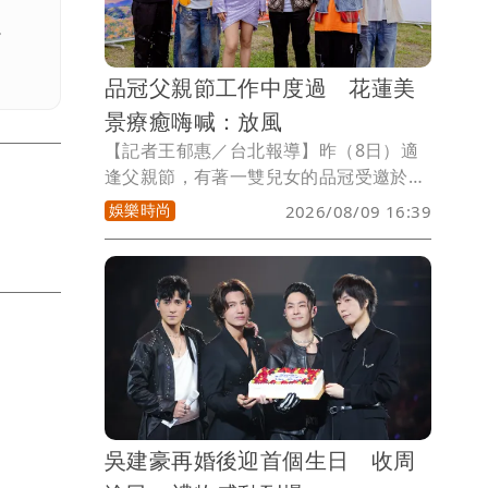
。
品冠父親節工作中度過 花蓮美
景療癒嗨喊：放風
【記者王郁惠／台北報導】昨（8日）適
逢父親節，有著一雙兒女的品冠受邀於
2026花蓮金針花季「漫遊富里983」音樂
娛樂時尚
2026/08/09 16:39
市集演出，暌違多時再度來到花蓮、也是
首度造訪富里的品冠，品冠笑說：「今天
雖然是工作，但也算是一種放風！來到這
漂亮的地方唱歌給大家聽。」還提醒大家
別忘了回家陪爸爸吃頓飯。
吳建豪再婚後迎首個生日 收周