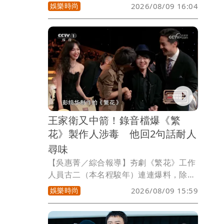
「台灣護聖宮」，這裡供奉著全台唯一的
娛樂時尚
2026/08/09 16:04
琉璃媽祖，整座廟宇用七萬片玻璃打造，
夜間燈光亮起，色彩斑斕、繽紛，是彰化
濱海地區極具特色的宗教景點，為全台最
夯廟宇之一。
王家衛又中箭！錄音檔爆《繁
花》製作人涉毒 他回2句話耐人
尋味
【吳惠菁／綜合報導】夯劇《繁花》工作
人員古二（本名程駿年）連連爆料，除了
編劇署名勞資糾紛之外，還有導演王家衛
娛樂時尚
2026/08/09 15:59
和編劇秦雯私下批評演員等種種輕挑言
論，使得王家衛跌落神壇，古二因而被劇
組提告侵犯名譽權，將在本月21日開庭審