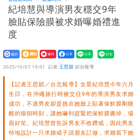
紀培慧與導演男友穩交9年
「終於能交代」 捐500萬獎學金延續愛
外送專法上路滿2週！Uber Eats曝外送
臉貼保險膜被求婚曝婚禮進
員收益變化
高希均辭世享耆壽90歲 畢生推動閱讀
度
與進步觀念
設為
贊助
我要
偏好
壹蘋
爆料
2025/10/07 16:01
記者
王思穎
綜合報導
【記者王思穎／台北報導】女星紀培慧今年六月
生日，在沖繩旅行時被交往9年的導演男友求婚
成功，不過男友卻是挑在她臉上貼著保鮮膜剛睡
醒的狼狽時刻，讓她嚇到趕緊把保鮮膜撕掉，場
面好笑。紀培慧曾告訴男友不收鑽戒，因此男友
特地設計一只求婚戒子請朋友訂做，求婚當下她