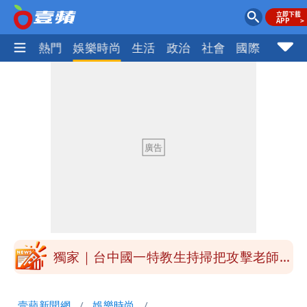
焦點
熱門
娛樂時尚
生活
政治
社會
國際
財經股
外送專法上路滿2週！Uber Eats曝外送
員收益變化
高希均辭世享耆壽90歲 畢生推動閱讀
與進步觀念
內馬爾開到「寶可夢神包」後徹底入坑
砸重金再買一整桌卡盒
白海豚驚險掠過北部 專家估：海警明發
布 陸警可能相對低
獨家｜台中國一特教生持掃把攻擊老師
女師右眼虹膜斷裂恐失明
「楊承勳」名字終於公開！被害人父淚喊
壹蘋新聞網
娛樂時尚