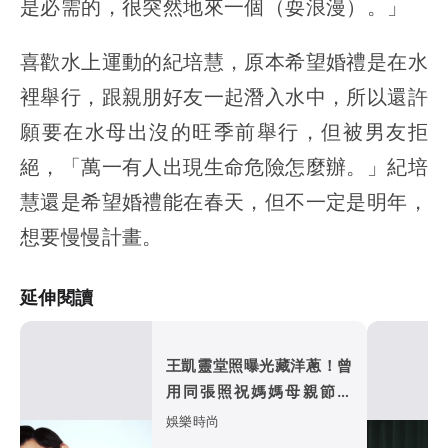
是必需的，很突然地來一個（耍浪漫）。」
喜歡水上運動的紀培慧，原本希望婚禮是在水
裡舉行，跟親朋好友一起潛入水中，所以還許
願要在水母出沒的旺季前舉行，但被男友拒
絕，「萬一有人出現生命危險怎麼辦。」紀培
慧還是希望婚禮能在春天，但不一定是明年，
想要慢慢計畫。
延伸閱讀
王凱靈堂照曝光藏洋蔥！曾
用同張照祝媽媽母親節快
樂
娛樂時尚